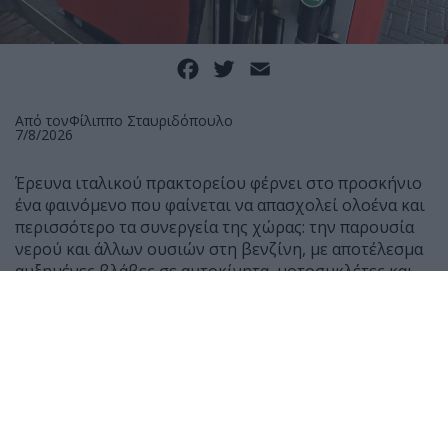
Facebook
Twitter
Email
Από τον
Φίλιππο Σταυριδόπουλο
7/8/2026
Έρευνα ιταλικού πρακτορείου φέρνει στο προσκήνιο
ένα φαινόμενο που φαίνεται να απασχολεί ολοένα και
περισσότερο τα συνεργεία της χώρας: την παρουσία
νερού και άλλων ουσιών στη βενζίνη, με αποτέλεσμα
αυξημένες βλάβες σε αυτοκίνητα, μοτοσυκλέτες και
scooter.
Σύμφωνα με μαρτυρίες μηχανικών, τους τελευταίους
μήνες έχουν αυξηθεί αισθητά τα οχήματα που
φτάνουν στα συνεργεία μετά από ανεφοδιασμό,
παρουσιάζοντας δυσκολία εκκίνησης ή ακόμη και
πλήρη διακοπή λειτουργίας του κινητήρα.