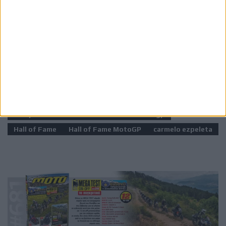
έχουν σημειώσει τουλάχιστον 25 νίκες σε Grand Prix
MotoGP, τιμώντας τους κορυφαίους στην ιστορία του
θεσμού.
Ετικέτες
Barry Sheene
Freddie Sheene
motogp
Hall of Fame
Hall of Fame MotoGP
carmelo ezpeleta