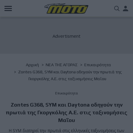
Παράκαμψη
Us
προς
το
acc
κυρίως
περιεχόμενο
me
Breadcrumb
Αρχική
NΕΑ ΤΗΣ ΑΓΟΡΑΣ
Επικαιρότητα
Zontes G368, SYM και Daytona οδηγούν την πρωτιά της
Γκοργκόλης Α.Ε. στις ταξινομήσεις Μαΐου
Επικαιρότητα
Zontes G368, SYM και Daytona οδηγούν την
πρωτιά της Γκοργκόλης Α.Ε. στις ταξινομήσεις
Μαΐου
Η SYM διατηρεί την πρωτιά στις ελληνικές ταξινομήσεις των