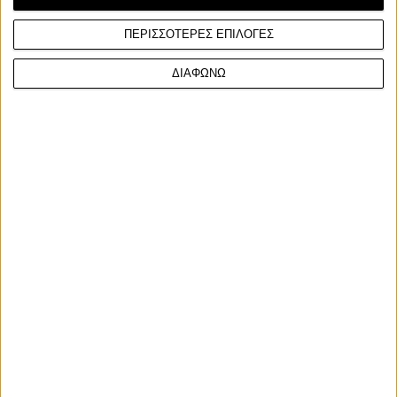
ΠΕΡΙΣΣΟΤΕΡΕΣ ΕΠΙΛΟΓΕΣ
ΔΙΑΦΩΝΩ
Ετικέτες
Aprilia RSV4
rsv4 factory