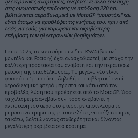
ηλεκτρονικές αναρτήσεις, ανεβάζει κι άλλο τον πήχη
στις ονομαστικές επιδόσεις με απόδοση 220 hp,
βελτιώνεται αεροδυναμικά με MotoGP "μουστάκι" και
είναι έτοιμο να προβλέψει τις κινήσεις του, πριν από
εσάς για εσάς, για κορυφαία και ακριβέστερη
επέμβαση των ηλεκτρονικών βοηθημάτων.
Για το 2025, το κοστούμι των δυο RSV4 (βασικό
μοντέλο και Factory) έχει ανασχεδιαστεί, με στόχο την
καλύτερη προστασία του αναβάτη και την περαιτέρω
μείωση της οπισθέλκουσας. Το μεγάλο νέο είναι
φυσικά το “μουστάκι”, δηλαδή το επιβλητικό ενιαίο
αεροδυναμικό φτερό μπροστά και κάτω από τον
προβολέα, λύση που προέρχεται από το MotoGP. Όσο
τα χιλιόμετρα ανεβαίνουν, τόσο ανεβαίνει η
αντίσταση του αέρα στο φτερό, με αποτέλεσμα το
μπροστινό τμήμα της μοτοσυκλέτας να πιέζεται προς
τα κάτω, βελτιώνοντας σταθερότητα και δίνοντας
μεγαλύτερη ακρίβεια στο κράτημα.