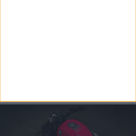
Μία ακόμη αλλαγή αφορά την εξάτμιση. Το
χαρακτηριστικό σύστημα του πρωτοτύπου έχει
επανασχεδιαστεί ώστε να πληροί τις προδιαγραφές
θορύβου και εκπομπών, παραμένοντας χαμηλά κάτω
από τον κινητήρα και καταλήγοντας σε μία έξοδο από
κάθε πλευρά.
Η εξέλιξη της BMW R 20 φαίνεται να βρίσκεται πλέον
στο τελικό στάδιο και η επίσημη πρεμιέρα της
ενδέχεται να πραγματοποιηθεί στην EICMA 2026, τον
προσεχή Νοέμβριο στο Μιλάνο, πριν ξεκινήσει η
εμπορική της πορεία, ελπίζουμε με το αρχικό fluo
χρώμα που την πρωτοείδαμε!