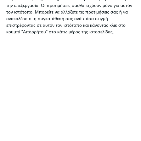
αποδίδοντας πλέον 220 hp / 13.100 rpm & 12,74 kgm /
την επεξεργασία. Οι προτιμήσεις σαςθα ισχύουν μόνο για αυτόν
10.800 rpm, με την Aprilia να κάνει λόγο για την
τον ιστότοπο. Μπορείτε να αλλάξετε τις προτιμήσεις σας ή να
ισχυρότερη ομολογκαρισμένη Superbike παραγωγής
ανακαλέσετε τη συγκατάθεσή σας ανά πάσα στιγμή
-πράγματι στα χαρτιά έτσι είναι καθώς η νέα BMW M
επιστρέφοντας σε αυτόν τον ιστότοπο και κάνοντας κλικ στο
1000 RR αποδίδει 218 hp και η Ducati Panigale V4 του
κουμπί "Απορρήτου" στο κάτω μέρος της ιστοσελίδας.
2025 216 χωρίς την αγωνιστική εξάτμιση.