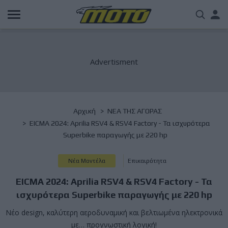
Παράκαμψη
Us
προς
το
acc
κυρίως
περιεχόμενο
me
Breadcrumb
Αρχική
NΕΑ ΤΗΣ ΑΓΟΡΑΣ
EICMA 2024: Aprilia RSV4 & RSV4 Factory - Τα ισχυρότερα
Superbike παραγωγής με 220 hp
Νέα Μοντέλα
Επικαιρότητα
EICMA 2024: Aprilia RSV4 & RSV4 Factory - Τα
ισχυρότερα Superbike παραγωγής με 220 hp
Νέο design, καλύτερη αεροδυναμική και βελτιωμένα ηλεκτρονικά
με… προγνωστική λογική!