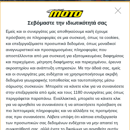
Σεβόμαστε την ιδιωτικότητά σας
Εμείς και οι συνεργάτες μας αποθηκεύουμε και/ή έχουμε
πρόσβαση σε πληροφορίες σε μια συσκευή, όπως τα cookies,
και επεξεργαζόμαστε προσωπικά δεδομένα, όπως μοναδικοί
Η TFT οθόνη οργάνων των 5 ιντσών παραμένει, έχει
αναγνωριστικοί και προσαρμοσμένες πληροφορίες που
όμως βελτιωμένα γραφικά και δείκτη καυσίμου ενώ
αποστέλλονται από μια συσκευή για εξατομικευμένες διαφημίσεις
νέοι και φωτιζόμενοι είναι οι διακόπτες στο τιμόνι.
και περιεχόμενο, μέτρηση διαφήμισης και περιεχομένου, έρευνα
ακροατηρίου και ανάπτυξη υπηρεσιών.
Με την άδειά σας, εμείς
Νέα είναι η αλουμινένια τιμονόπλακα, ελαφρύτερη
και οι συνεργάτες μας ενδέχεται να χρησιμοποιήσουμε ακριβή
από πριν, ενώ τα φρένα έχουν αναβαθμιστεί, καθώς
δεδομένα γεωγραφικής τοποθεσίας και ταυτοποίησης μέσω
σάρωσης συσκευών. Μπορείτε να κάνετε κλικ για να συναινέσετε
εκεί βρίσκουμε τις νέες δαγκάνες Hypure της Brembo
στην επεξεργασία από εμάς και τους 1180 συνεργάτες μας όπως
–πιο ελαφριές κα αποδοτικές από τις προηγούμενες
περιγράφεται παραπάνω. Εναλλακτικά, μπορείτε να κάνετε κλικ
Stylema.
για να αρνηθείτε να συναινέσετε ή να αποκτήσετε πρόσβαση σε
πιο λεπτομερείς πληροφορίες και να αλλάξετε τις προτιμήσεις
Οι δυο εκδόσεις μοιράζονται τον ίδιο V4 κινητήρα,
σας πριν συναινέσετε.
Λάβετε υπόψη ότι κάποια επεξεργασία
που πλέον πληροί τις Euro 5+ προδιαγραφές όμως
των προσωπικών σας δεδομένων ενδέχεται να μην απαιτεί τη
αντί να χάσει επιδόσεις, κέρδισε 3 ίππους,
συγκατάθεσή σας, αλλά έχετε το δικαίωμα να αρνηθείτε αυτήν