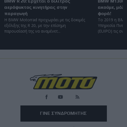
BMW R 20: Έρχεται ο δίλιτρος
BMW M1300GS
αερόψυκτος κινητήρας στην
ακούμε, μόλι
παραγωγή
φορά!
Η BMW Motorrad προχωράει με τις δοκιμές
Το 2019 η BMW
εξέλιξης της R 20, με την επίσημη
Υπηρεσία Πνευμ
παρουσίασή της να αναμένετ...
(EUIPO) τις ονομ
Load
More
ΓΙΝΕ ΣΥΝΔΡΟΜΗΤΗΣ