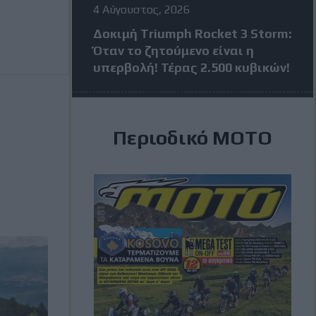
4 Αύγουστος, 2026
Δοκιμή Triumph Rocket 3 Storm:
Όταν το ζητούμενο είναι η
υπερβολή! Τέρας 2.500 κυβικών!
4 Αύγουστος, 2026
Περιοδικό ΜΟΤΟ
MotoGP: Πέντε αναβάτες σε
απόσταση 24 βαθμών πριν από
το Grand Prix της Βρετανίας
3 Αύγουστος, 2026
MXGP Βέλγιο: Κέρδισε ο Jeffrey
Herlings και πάει ολοταχώς για
τίτλο