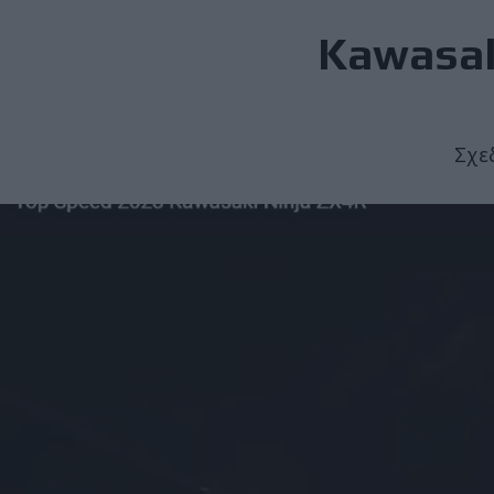
Kawasak
Σχε