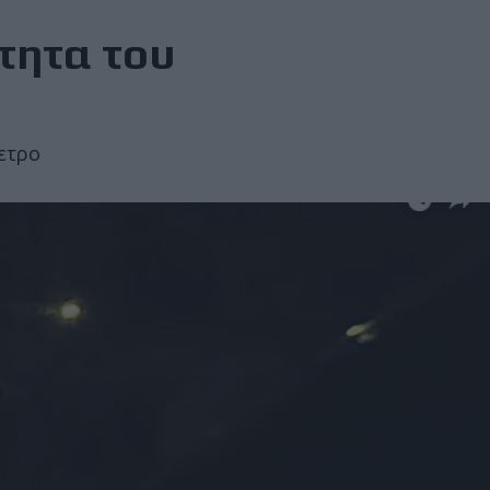
τητα του
ετρο