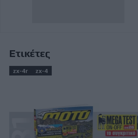
Ετικέτες
zx-4r
zx-4