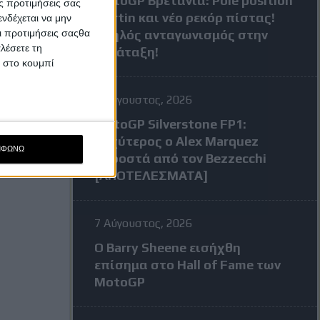
MotoGP Βρετανία: Pole position
ς προτιμήσεις σας
Martin και νέο ρεκόρ πίστας!
νδέχεται να μην
Οι προτιμήσεις σαςθα
Υψηλός ανταγωνισμός στην
λέσετε τη
κατάταξη!
κ στο κουμπί
7 Αύγουστος, 2026
MotoGP Silverstone FP1:
Ταχύτερος ο Alex Marquez
ΜΦΩΝΩ
μπροστά από τον Bezzecchi
[ΑΠΟΤΕΛΕΣΜΑΤΑ]
7 Αύγουστος, 2026
Ο Barry Sheene εισήχθη
επίσημα στο Hall of Fame των
MotoGP