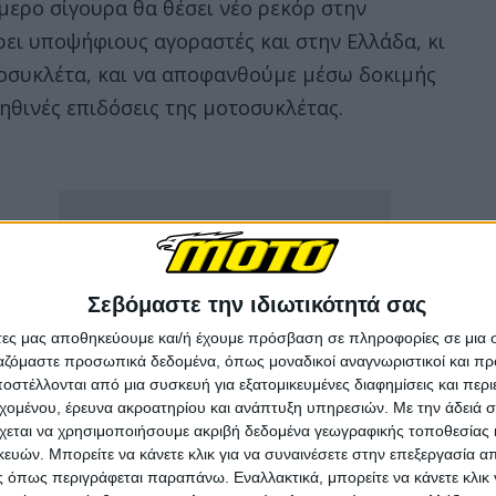
ύμερο σίγουρα θα θέσει νέο ρεκόρ στην
ρει υποψήφιους αγοραστές και στην Ελλάδα, κι
τοσυκλέτα, και να αποφανθούμε μέσω δοκιμής
ηθινές επιδόσεις της μοτοσυκλέτας.
Σεβόμαστε την ιδιωτικότητά σας
άτες μας αποθηκεύουμε και/ή έχουμε πρόσβαση σε πληροφορίες σε μια
ργαζόμαστε προσωπικά δεδομένα, όπως μοναδικοί αναγνωριστικοί και 
στέλλονται από μια συσκευή για εξατομικευμένες διαφημίσεις και περ
εχομένου, έρευνα ακροατηρίου και ανάπτυξη υπηρεσιών.
Με την άδειά σα
χεται να χρησιμοποιήσουμε ακριβή δεδομένα γεωγραφικής τοποθεσίας 
ών. Μπορείτε να κάνετε κλικ για να συναινέσετε στην επεξεργασία απ
 όπως περιγράφεται παραπάνω. Εναλλακτικά, μπορείτε να κάνετε κλικ γ