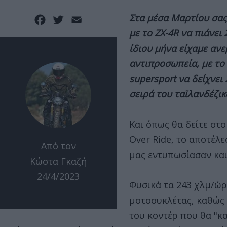
Στα μέσα Μαρτίου σας 
Facebook
Twitter
Email
με το ZX-4R να πιάνει
ίδιου μήνα είχαμε αν
αντιπροσωπεία, με το
supersport
να δείχνει
σειρά του ταϊλανδέζικ
Και όπως θα δείτε στ
Over Ride, το αποτέλ
Από τον
μας εντυπωσίασαν και
Κώστα Γκαζή
24/4/2023
Φυσικά τα 243 χλμ/ώρ
μοτοσυκλέτας, καθώς 
του κοντέρ που θα "κα