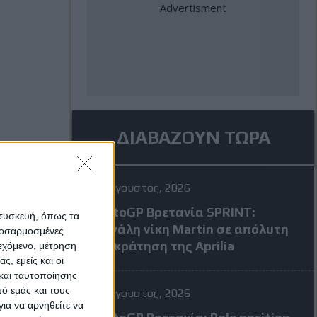
ΔΙΑΒΑΖΟΥΝ ΤΩΡΑ
8 Αύγουστος, 2026
MotoGP Βρετανία SPRINT:
 συσκευή, όπως τα
Μεγάλη νίκη Martin σε απόλυτη
προσαρμοσμένες
επικράτηση της Aprilia
ιεχόμενο, μέτρηση
ς, εμείς και οι
και ταυτοποίησης
ό εμάς και τους
8 Αύγουστος, 2026
ια να αρνηθείτε να