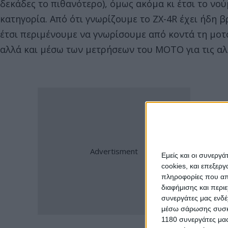
δεκάδες το πιθανότερο), όμως ακόμα κι έτσι το νο
κατηγορία. Από ότι γνωρίζουμε το ZX-4R έχει ήδη β
έτσι περιμένουμε να γνωρίσουμε από κοντά τη μο
αλλά και μέσω των μετρήσεων του ΜΟΤΟ για τις αλ
Εμείς και οι συνεργ
cookies, και επεξε
πληροφορίες που απο
διαφήμισης και περι
συνεργάτες μας ενδέ
μέσω σάρωσης συσκευ
1180 συνεργάτες μας