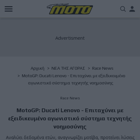
Παράκαμψη
Us
προς
το
acc
κυρίως
περιεχόμενο
me
Breadcrumb
Αρχική
NΕΑ ΤΗΣ ΑΓΟΡΑΣ
Race News
MotoGP: Ducati Lenovo - Eπιταχύνει με εξειδικευμένο
αγωνιστικό σύστημα τεχνητής νοημοσύνης
Race News
MotoGP: Ducati Lenovo - Eπιταχύνει με
εξειδικευμένο αγωνιστικό σύστημα τεχνητής
νοημοσύνης
Αναλύει δεδομένα ετών, αναγνωρίζει μοτίβα, προτείνει λύσεις