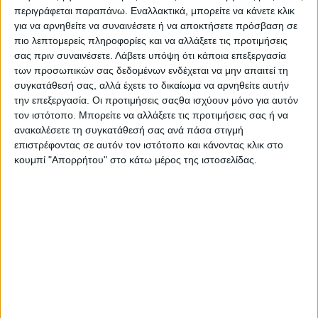
περιγράφεται παραπάνω. Εναλλακτικά, μπορείτε να κάνετε κλικ
για να αρνηθείτε να συναινέσετε ή να αποκτήσετε πρόσβαση σε
πιο λεπτομερείς πληροφορίες και να αλλάξετε τις προτιμήσεις
σας πριν συναινέσετε.
Λάβετε υπόψη ότι κάποια επεξεργασία
των προσωπικών σας δεδομένων ενδέχεται να μην απαιτεί τη
συγκατάθεσή σας, αλλά έχετε το δικαίωμα να αρνηθείτε αυτήν
την επεξεργασία. Οι προτιμήσεις σαςθα ισχύουν μόνο για αυτόν
τον ιστότοπο. Μπορείτε να αλλάξετε τις προτιμήσεις σας ή να
ανακαλέσετε τη συγκατάθεσή σας ανά πάσα στιγμή
επιστρέφοντας σε αυτόν τον ιστότοπο και κάνοντας κλικ στο
κουμπί "Απορρήτου" στο κάτω μέρος της ιστοσελίδας.
Όπως... εξήγησε το ίδιο το σύστημα, στην παρουσίαση
της εργοστασιακής ομάδας MotoGP, κάθε γύρος και
κάθε δοκιμή τροφοδοτεί έναν κύκλο συνεχούς
μάθησης, όπου οι προηγούμενες σεζόν δεν είναι
απλώς ιστορία, αλλά ζωντανό σύνολο δεδομένων που
διαμορφώνει το μέλλον!
Στην πράξη, αυτό σημαίνει ότι η Ducati δεν ξεκινά