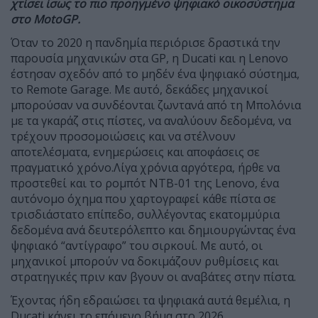
χτίσει ίσως το πιο προηγμένο ψηφιακό οικοσύστημα
στο MotoGP.
Όταν το 2020 η πανδημία περιόρισε δραστικά την
παρουσία μηχανικών στα GP, η Ducati και η Lenovo
έστησαν σχεδόν από το μηδέν ένα ψηφιακό σύστημα,
το Remote Garage. Με αυτό, δεκάδες μηχανικοί
μπορούσαν να συνδέονται ζωντανά από τη Μπολόνια
με τα γκαράζ στις πίστες, να αναλύουν δεδομένα, να
τρέχουν προσομοιώσεις και να στέλνουν
αποτελέσματα, ενημερώσεις και αποφάσεις σε
πραγματικό χρόνο.
Λίγα χρόνια αργότερα, ήρθε να
προστεθεί και το ρομπότ NTB-01 της Lenovo, ένα
αυτόνομο όχημα που χαρτογραφεί κάθε πίστα σε
τρισδιάστατο επίπεδο, συλλέγοντας εκατομμύρια
δεδομένα ανά δευτερόλεπτο και δημιουργώντας ένα
ψηφιακό “αντίγραφο” του σιρκουί. Με αυτό, οι
μηχανικοί μπορούν να δοκιμάζουν ρυθμίσεις και
στρατηγικές πριν καν βγουν οι αναβάτες στην πίστα.
Έχοντας ήδη εδραιώσει τα ψηφιακά αυτά θεμέλια, η
Ducati κάνει το επόμενο βήμα στο 2026.