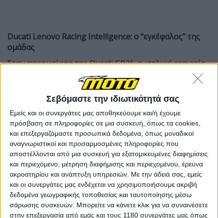
Ducati
Lenovo
Racing
Intelligence: ο “εγκέφαλος” της
ομάδας
Στην παρουσίαση της Ducati GP26, η ιταλική εταιρεία
αποκάλυψε την Ducati Lenovo Racing Intelligence, ένα
σύστημα τεχνητής νοημοσύνης σχεδιασμένο
αποκλειστικά για τις ανάγκες της ομάδας.
Σεβόμαστε την ιδιωτικότητά σας
Δεν πρόκειται για κάποιο φουτουριστικό gadget για
Εμείς και οι συνεργάτες μας αποθηκεύουμε και/ή έχουμε
τον αναβάτη, αλλά για μια πλατφόρμα που συνδυάζει
πρόσβαση σε πληροφορίες σε μια συσκευή, όπως τα cookies,
ιστορικά δεδομένα, δεδομένα σε πραγματικό χρόνο
και επεξεργαζόμαστε προσωπικά δεδομένα, όπως μοναδικοί
και προσομοιώσεις με στόχο να αναλύει τι
αναγνωριστικοί και προσαρμοσμένες πληροφορίες που
λειτούργησε και τι όχι στο παρελθόν, να προβλέπει
αποστέλλονται από μια συσκευή για εξατομικευμένες διαφημίσεις
χιλιάδες πιθανά σενάρια πριν αυτά συμβούν στην
και περιεχόμενο, μέτρηση διαφήμισης και περιεχομένου, έρευνα
πίστα και τελικά να προτείνει ρυθμίσεις, στρατηγικές
ακροατηρίου και ανάπτυξη υπηρεσιών.
Με την άδειά σας, εμείς
και οι συνεργάτες μας ενδέχεται να χρησιμοποιήσουμε ακριβή
και κατευθύνσεις εξέλιξης.
δεδομένα γεωγραφικής τοποθεσίας και ταυτοποίησης μέσω
σάρωσης συσκευών. Μπορείτε να κάνετε κλικ για να συναινέσετε
στην επεξεργασία από εμάς και τους 1180 συνεργάτες μας όπως