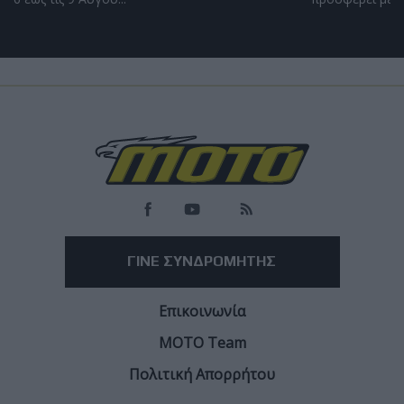
Race News
MotoGP: Ο Raul Fernandez συνεχίζει με την
Trackhouse μέχρι το τέλος του 2028
Η αμερικανική ομάδα ανανέωσε την συμφωνία της με τον Ισπανό
αναβάτη ενόψει της νέας εποχής των MotoGP