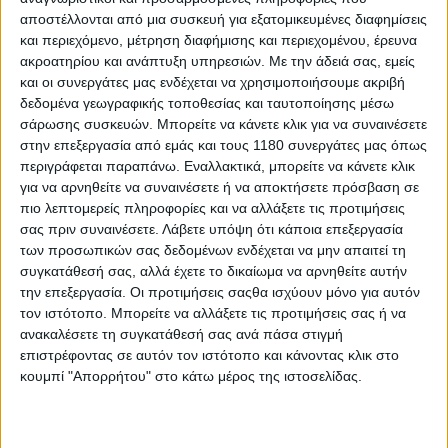
Συγκεκριμένα, ο Ιταλός φέρεται να έχει υπογράψει
αποστέλλονται από μια συσκευή για εξατομικευμένες διαφημίσεις
συμβόλαιο τετραετούς διάρκειας με την Aprilia, με
και περιεχόμενο, μέτρηση διαφήμισης και περιεχομένου, έρευνα
εγγυημένα τα δύο πρώτα χρόνια και οψιόν ανανέωσης
ακροατηρίου και ανάπτυξη υπηρεσιών.
Με την άδειά σας, εμείς
και οι συνεργάτες μας ενδέχεται να χρησιμοποιήσουμε ακριβή
για άλλα δύο
.
δεδομένα γεωγραφικής τοποθεσίας και ταυτοποίησης μέσω
Μαζί με τον Bagnaia θα μετακινηθεί και ο
σάρωσης συσκευών. Μπορείτε να κάνετε κλικ για να συναινέσετε
αρχιμηχανικός του,
Cristian Gabarrini
, στη νέα ομάδα.
στην επεξεργασία από εμάς και τους 1180 συνεργάτες μας όπως
Ο Gabarrini ήταν μηχανικός τους Casey Stoner στη
περιγράφεται παραπάνω. Εναλλακτικά, μπορείτε να κάνετε κλικ
Ducati και είχε ακολουθήσει τον Αυστραλό
για να αρνηθείτε να συναινέσετε ή να αποκτήσετε πρόσβαση σε
πρωταθλητή όταν εκείνος μεταγράφτηκε στη Honda,
πιο λεπτομερείς πληροφορίες και να αλλάξετε τις προτιμήσεις
πράξη που φαίνεται να επαναλαμβάνει τώρα με τον
σας πριν συναινέσετε.
Λάβετε υπόψη ότι κάποια επεξεργασία
Bagnaia.
των προσωπικών σας δεδομένων ενδέχεται να μην απαιτεί τη
συγκατάθεσή σας, αλλά έχετε το δικαίωμα να αρνηθείτε αυτήν
Καλό θα ήταν πάντως να ρίξουμε λίγο νερό στο κρασί
την επεξεργασία. Οι προτιμήσεις σαςθα ισχύουν μόνο για αυτόν
μας, καθώς
υπάρχουν κάποιες παράμετροι που θα
τον ιστότοπο. Μπορείτε να αλλάξετε τις προτιμήσεις σας ή να
μπορούσαν να αλλάξουν την κατάσταση
. Αφενός η
ανακαλέσετε τη συγκατάθεσή σας ανά πάσα στιγμή
απόδοση του
Jorge Martin
με την Aprilia δείχνει πως η
επιστρέφοντας σε αυτόν τον ιστότοπο και κάνοντας κλικ στο
σύνδεση του Ισπανού με την RS-GP οδεύει σε πολύ
κουμπί "Απορρήτου" στο κάτω μέρος της ιστοσελίδας.
καλό δρόμο και τα δυνατά αποτελέσματα θα
μπορούσαν να ανατρέψουν την κατάσταση στο γκαράζ
της Aprilia. Με τον
Marco Bezzecchi
δεμένο (με παπά