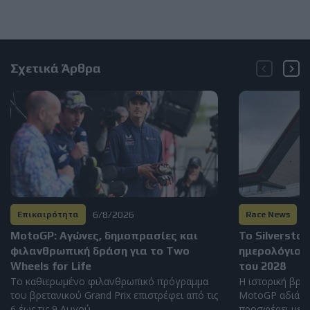
Σχετικά Άρθρα
6/8/2026
6
Επικαιρότητα
Race News
MotoGP: Αγώνες, δημοπρασίες και
Το Silversto
φιλανθρωπική δράση για το Two
ημερολόγιο 
Wheels for Life
του 2028
Το καθιερωμένο φιλανθρωπικό πρόγραμμα
Η ιστορική βρετ
του βρετανικού Grand Prix επιστρέφει από τις
MotoGP αδιάκο
6 έως τις 9 Αυγού...
προσφέρει μερικ