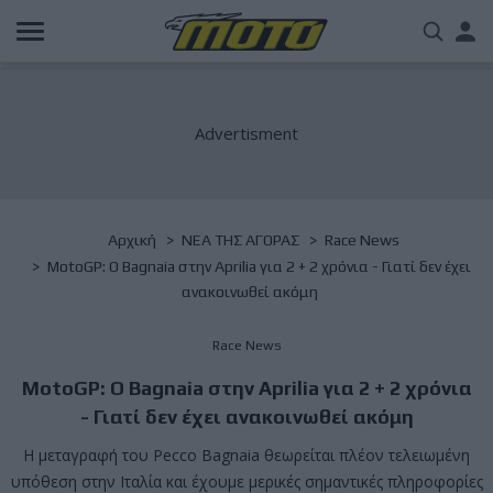
Παράκαμψη
Us
προς
το
acc
κυρίως
περιεχόμενο
me
Breadcrumb
Αρχική
NΕΑ ΤΗΣ ΑΓΟΡΑΣ
Race News
MotoGP: Ο Bagnaia στην Aprilia για 2 + 2 χρόνια - Γιατί δεν έχει
ανακοινωθεί ακόμη
Race News
MotoGP: Ο Bagnaia στην Aprilia για 2 + 2 χρόνια
- Γιατί δεν έχει ανακοινωθεί ακόμη
Η μεταγραφή του Pecco Bagnaia θεωρείται πλέον τελειωμένη
υπόθεση στην Ιταλία και έχουμε μερικές σημαντικές πληροφορίες