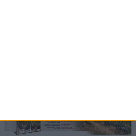
Ετικέτες
silverstone
motogp
2027
2028
carmelo ezpeleta