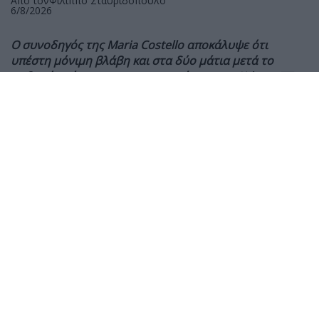
Από τον
Φίλιππο Σταυριδόπουλο
6/8/2026
Ο συνοδηγός της Maria Costello αποκάλυψε ότι
υπέστη μόνιμη βλάβη και στα δύο μάτια μετά το
σοβαρό ατύχημα στις κατατακτήριες του Sidecar TT,
ενώ συνεχίζει την αποκατάστασή του από
πολλαπλούς τραυματισμούς.
Ο Shaun Parker, συνοδηγός της Maria Costello στο
Sidecar TT, αποκάλυψε ότι έχει υποστεί μόνιμη βλάβη
στην όρασή του
μετά το σοβαρό ατύχημα που είχαν
κατά τη διάρκεια των πρώτων κατατακτήριων
δοκιμών του Isle of Man TT 2026, στις 26 Μαΐου.
Το πλήρωμα τραυματίστηκε σοβαρά όταν έχασε τον
έλεγχο του sidecar στη διάρκεια του πρώτου
προκριματικού. Περισσότερες από οκτώ εβδομάδες
μετά το ατύχημα, ο Parker αναρρώνει από
τραυματισμούς στο γόνατο, τη γνάθο και εσωτερικά
όργανα, όμως η μεγαλύτερη συνέπεια αφορά τελικά
την όρασή του.