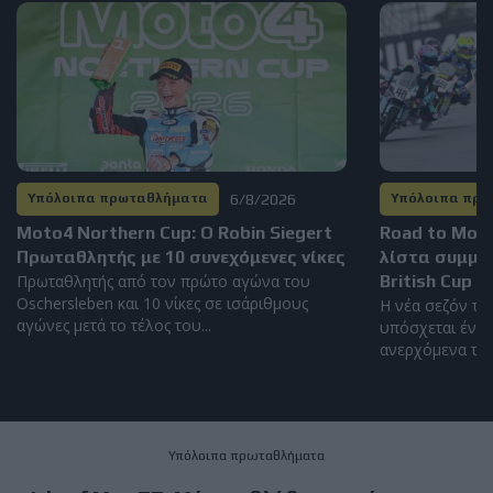
6/8/2026
Υπόλοιπα πρωταθλήματα
Υπόλοιπα πρ
Moto4 Northern Cup: Ο Robin Siegert
Road to Mot
Πρωταθλητής με 10 συνεχόμενες νίκες
λίστα συμμε
Πρωταθλητής από τον πρώτο αγώνα του
British Cup 2
Oschersleben και 10 νίκες σε ισάριθμους
Η νέα σεζόν το
αγώνες μετά το τέλος του...
υπόσχεται έντο
ανερχόμενα ταλέ
Υπόλοιπα πρωταθλήματα