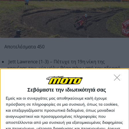
Αποτελέσματα 450
Jett Lawrence (1-3) – Πέτυχε τη 19η νίκη της
καριέρας του, μία μόλις θέση πάνω από τον αδερφό
του.
Hunter Lawrence (2-2) – Η καλύτερη εμφάνισή του
στη σεζόν.
Σεβόμαστε την ιδιωτικότητά σας
Eli Tomac (5-1) – Η 75η του παρουσία σε βάθρο στην
Εμείς και οι συνεργάτες μας αποθηκεύουμε και/ή έχουμε
κατηγορία 450.
πρόσβαση σε πληροφορίες σε μια συσκευή, όπως τα cookies,
Κατάταξη Πρωταθλήματος 450 (4 από 11 αγώνες):
και επεξεργαζόμαστε προσωπικά δεδομένα, όπως μοναδικοί
αναγνωριστικοί και προσαρμοσμένες πληροφορίες που
αποστέλλονται από μια συσκευή για εξατομικευμένες διαφημίσεις
Jett Lawrence – 190 βαθμοί
και περιεχόμενο, μέτρηση διαφήμισης και περιεχομένου, έρευνα