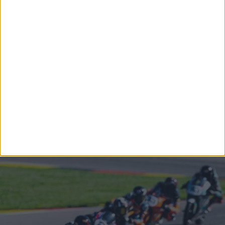
Παρότι ο τίτλος έχει ήδη κριθεί, η αυλαία της σεζόν
θα πέσει τον Σεπτέμβριο στο Assen, όπου θα
ολοκληρωθεί το πρωτάθλημα με τον έβδομο και
τελευταίο γύρο.