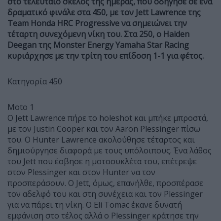
στο τελευταίο σκέλος της ημέρας, που οδήγησε σε ένα
δραματικό φινάλε στα 450, με τον Jett Lawrence της
Team Honda HRC Progressive να σημειώνει την
τέταρτη συνεχόμενη νίκη του. Στα 250, ο Haiden
Deegan της Monster Energy Yamaha Star Racing
κυριάρχησε με την τρίτη του επίδοση 1-1 για φέτος.
Κατηγορία 450
Moto 1
Ο Jett Lawrence πήρε το holeshot και μπήκε μπροστά,
με τον Justin Cooper και τον Aaron Plessinger πίσω
του. Ο Hunter Lawrence ακολούθησε τέταρτος και
δημιούργησε διαφορά με τους υπόλοιπους. Ένα λάθος
του Jett που έσβησε η μοτοσυκλέτα του, επέτρεψε
στον Plessinger και στον Hunter να τον
προσπεράσουν. Ο Jett, όμως, επανήλθε, προσπέρασε
τον αδελφό του και στη συνέχεια και τον Plessinger
για να πάρει τη νίκη. Ο Eli Tomac έκανε δυνατή
εμφάνιση στο τέλος αλλά ο Plessinger κράτησε την