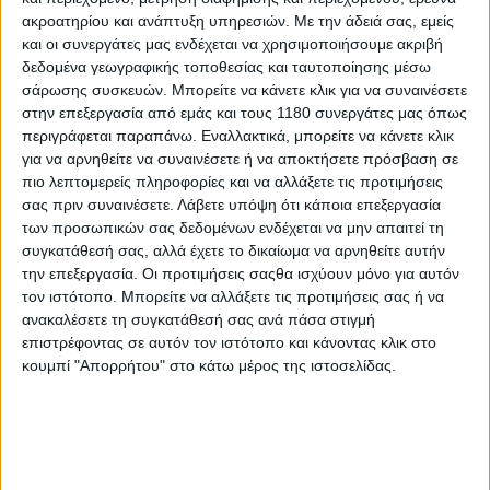
Eli Tomac – 162
ακροατηρίου και ανάπτυξη υπηρεσιών.
Με την άδειά σας, εμείς
Aaron Plessinger – 156
και οι συνεργάτες μας ενδέχεται να χρησιμοποιήσουμε ακριβή
Hunter Lawrence – 153
δεδομένα γεωγραφικής τοποθεσίας και ταυτοποίησης μέσω
Justin Cooper – 148
σάρωσης συσκευών. Μπορείτε να κάνετε κλικ για να συναινέσετε
στην επεξεργασία από εμάς και τους 1180 συνεργάτες μας όπως
περιγράφεται παραπάνω. Εναλλακτικά, μπορείτε να κάνετε κλικ
για να αρνηθείτε να συναινέσετε ή να αποκτήσετε πρόσβαση σε
Κατηγορία 250
πιο λεπτομερείς πληροφορίες και να αλλάξετε τις προτιμήσεις
σας πριν συναινέσετε.
Λάβετε υπόψη ότι κάποια επεξεργασία
των προσωπικών σας δεδομένων ενδέχεται να μην απαιτεί τη
Moto 1
συγκατάθεσή σας, αλλά έχετε το δικαίωμα να αρνηθείτε αυτήν
Τρεις αναβάτες της Yamaha (Thrasher, Deegan,
την επεξεργασία. Οι προτιμήσεις σαςθα ισχύουν μόνο για αυτόν
Minear) έκαναν την αρχή, με τον Deegan να παίρνει
τον ιστότοπο. Μπορείτε να αλλάξετε τις προτιμήσεις σας ή να
σύντομα την πρωτοπορία. Ο Levi Kitchen ανέβηκε στη
ανακαλέσετε τη συγκατάθεσή σας ανά πάσα στιγμή
δεύτερη θέση και ο Seth Hammaker τρίτος. Ο Deegan
επιστρέφοντας σε αυτόν τον ιστότοπο και κάνοντας κλικ στο
δεν απειλήθηκε και τερμάτισε με άνεση μπροστά.
κουμπί "Απορρήτου" στο κάτω μέρος της ιστοσελίδας.