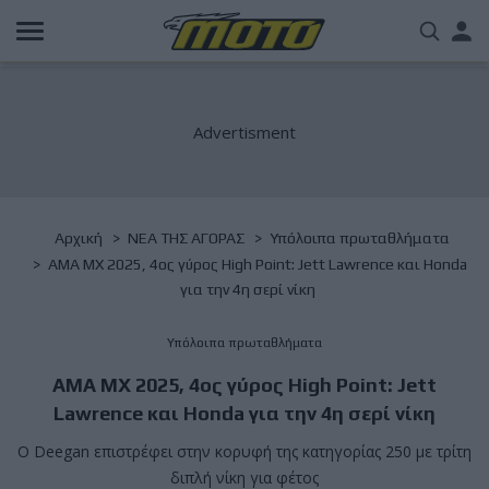
Παράκαμψη
Us
προς
το
acc
κυρίως
περιεχόμενο
me
Breadcrumb
Αρχική
NΕΑ ΤΗΣ ΑΓΟΡΑΣ
Υπόλοιπα πρωταθλήματα
AMA MX 2025, 4ος γύρος High Point: Jett Lawrence και Honda
για την 4η σερί νίκη
Υπόλοιπα πρωταθλήματα
AMA MX 2025, 4ος γύρος High Point: Jett
Lawrence και Honda για την 4η σερί νίκη
Ο Deegan επιστρέφει στην κορυφή της κατηγορίας 250 με τρίτη
διπλή νίκη για φέτος