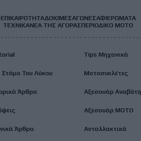
ΕΠΙΚΑΙΡΟΤΗΤΑ
ΔΟΚΙΜΕΣ
ΑΓΩΝΕΣ
ΑΦΙΕΡΩΜΑΤΑ
ooter
ΤΕΧΝΙΚΑ
ΝΕΑ ΤΗΣ ΑΓΟΡΑΣ
ΠΕΡΙΟΔΙΚΟ ΜΟΤΟ
ain
torial
Tips Μηχανικά
enu
 Στόμα Του Λύκου
Μοτοσυκλέτες
ορικά Άρθρα
Αξεσουάρ Αναβάτη
όψεις
Αξεσουάρ ΜΟΤΟ
νικά Άρθρα
Ανταλλακτικά