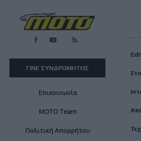
F
M
Edi
M
ΓΙΝΕ ΣΥΝΔΡΟΜΗΤΗΣ
Στο
Ιστ
Επικοινωνία
Απ
ΜΟΤΟ Team
Τεχ
Πολιτική Απορρήτου