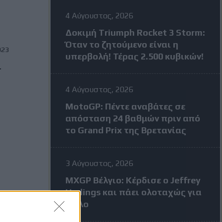
4 Αύγουστος, 2026
Δοκιμή Triumph Rocket 3 Storm:
Όταν το ζητούμενο είναι η
023
υπερβολή! Τέρας 2.500 κυβικών!
-
4 Αύγουστος, 2026
MotoGP: Πέντε αναβάτες σε
απόσταση 24 βαθμών πριν από
το Grand Prix της Βρετανίας
3 Αύγουστος, 2026
MXGP Βέλγιο: Κέρδισε ο Jeffrey
Herlings και πάει ολοταχώς για
τίτλο