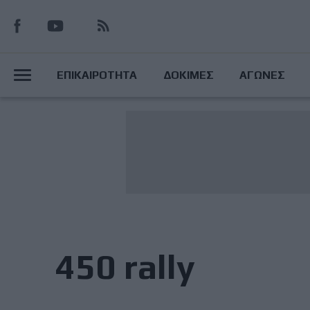
Παράκαμψη
προς
το
Main
κυρίως
ΕΠΙΚΑΙΡΟΤΗΤΑ
ΔΟΚΙΜΕΣ
ΑΓΩΝΕΣ
περιεχόμενο
Menu
450 rally