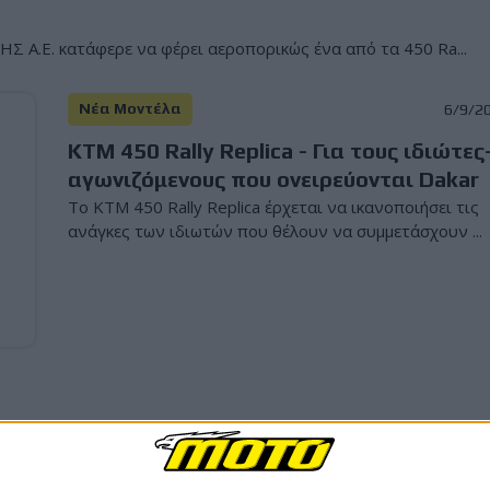
 Α.Ε. κατάφερε να φέρει αεροπορικώς ένα από τα 450 Ra...
Νέα Μοντέλα
6/9/2
KTM 450 Rally Replica - Για τους ιδιώτες
αγωνιζόμενους που ονειρεύονται Dakar
Το KTM 450 Rally Replica έρχεται να ικανοποιήσει τις
ανάγκες των ιδιωτών που θέλουν να συμμετάσχουν ...