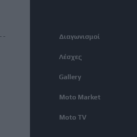
Η Αλεξανδρούπολη ο τρίτος
Right
σταθμός της κοινής δράσης
ΑΜΟΤΟΕ και ΜΟΤΟΕ για την
οδική ασφάλεια
Menu
Διαγωνισμοί
31 Ιούλιος, 2026
ΜοtoGP: Θετικά νέα για τον
Λέσχες
Bezzecchi - Επέστρεψε στις
δοκιμές ενόψει Silverstone
Gallery
31 Ιούλιος, 2026
Moto Market
MotoGP: Ο Lecuona θα
αντικαταστήσει τον Aldeguer
στο Silverstone
Moto TV
31 Ιούλιος, 2026