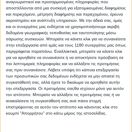
αναγνωριστικοί και προσαρμοσμένες πληροφορίες που
Η τροχαία Αττικής πραγματοποίησε 25.627 ελέγχους σε
αποστέλλονται από μια συσκευή για εξατομικευμένες διαφημίσεις
διάφορα σημεία της Αττικής από 12 έως 16 Μαρτίου...
και περιεχόμενο, μέτρηση διαφήμισης και περιεχομένου, έρευνα
ακροατηρίου και ανάπτυξη υπηρεσιών.
Με την άδειά σας, εμείς
και οι συνεργάτες μας ενδέχεται να χρησιμοποιήσουμε ακριβή
δεδομένα γεωγραφικής τοποθεσίας και ταυτοποίησης μέσω
σάρωσης συσκευών. Μπορείτε να κάνετε κλικ για να συναινέσετε
στην επεξεργασία από εμάς και τους 1180 συνεργάτες μας όπως
περιγράφεται παραπάνω. Εναλλακτικά, μπορείτε να κάνετε κλικ
για να αρνηθείτε να συναινέσετε ή να αποκτήσετε πρόσβαση σε
πιο λεπτομερείς πληροφορίες και να αλλάξετε τις προτιμήσεις
σας πριν συναινέσετε.
Λάβετε υπόψη ότι κάποια επεξεργασία
των προσωπικών σας δεδομένων ενδέχεται να μην απαιτεί τη
συγκατάθεσή σας, αλλά έχετε το δικαίωμα να αρνηθείτε αυτήν
την επεξεργασία. Οι προτιμήσεις σαςθα ισχύουν μόνο για αυτόν
τον ιστότοπο. Μπορείτε να αλλάξετε τις προτιμήσεις σας ή να
Επικαιρότητα
12/3/2026
ανακαλέσετε τη συγκατάθεσή σας ανά πάσα στιγμή
Τροχαία Αττικής: Συνεχίζονται τα μπαράζ ελέγχων
επιστρέφοντας σε αυτόν τον ιστότοπο και κάνοντας κλικ στο
- Παραβάτης ένας στους έξι οδηγούς
κουμπί "Απορρήτου" στο κάτω μέρος της ιστοσελίδας.
Mέσα σε λίγες ημέρες καταγράφηκαν 5.246 τροχονομικές
παραβάσεις στην Αττική, με την Τροχαία να εντοπ...