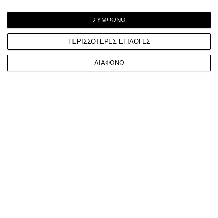
ΣΥΜΦΩΝΩ
ΠΕΡΙΣΣΟΤΕΡΕΣ ΕΠΙΛΟΓΕΣ
Επικαιρότητα
3/2/2026
ΔΙΑΦΩΝΩ
Τροχαία Αττικής: 6 νεκροί και 5.508 παραβάσεις
τον Ιανουάριο του 2026
Όπως ενημέρωσε η τροχαία Αττικής, τον μήνα Ιανουάριο του
2026 συνέβησαν 433 τροχαία ατυχήματα και βε...