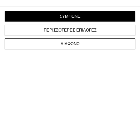
ΣΥΜΦΩΝΩ
ΠΕΡΙΣΣΟΤΕΡΕΣ ΕΠΙΛΟΓΕΣ
Επικαιρότητα
16/3/2026
ΔΙΑΦΩΝΩ
Ηνωμένο Βασίλειο: Ποιοι είναι οι ULEZ Blade
Runners που καταστρέφουν κάμερες [Video]
Οι ULEZ Blade Runners είναι μία πολύ γνωστή ομάδα που
καταστρέφει κάμερες καταγραφής παραβάσεων στις...