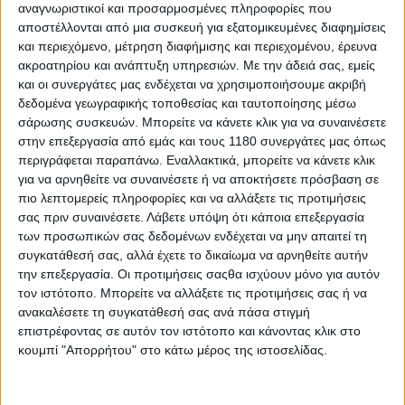
μεγαλύτερη από ποτέ
αναγνωριστικοί και προσαρμοσμένες πληροφορίες που
αποστέλλονται από μια συσκευή για εξατομικευμένες διαφημίσεις
Το Malle Mile συνεχίζει να αποδεικνύει ότι η μοτοσυκλέτα
δεν είναι μόνο αγώνας ή ταξίδι, αλλά και μι...
και περιεχόμενο, μέτρηση διαφήμισης και περιεχομένου, έρευνα
ακροατηρίου και ανάπτυξη υπηρεσιών.
Με την άδειά σας, εμείς
και οι συνεργάτες μας ενδέχεται να χρησιμοποιήσουμε ακριβή
δεδομένα γεωγραφικής τοποθεσίας και ταυτοποίησης μέσω
σάρωσης συσκευών. Μπορείτε να κάνετε κλικ για να συναινέσετε
στην επεξεργασία από εμάς και τους 1180 συνεργάτες μας όπως
περιγράφεται παραπάνω. Εναλλακτικά, μπορείτε να κάνετε κλικ
για να αρνηθείτε να συναινέσετε ή να αποκτήσετε πρόσβαση σε
πιο λεπτομερείς πληροφορίες και να αλλάξετε τις προτιμήσεις
σας πριν συναινέσετε.
Λάβετε υπόψη ότι κάποια επεξεργασία
των προσωπικών σας δεδομένων ενδέχεται να μην απαιτεί τη
συγκατάθεσή σας, αλλά έχετε το δικαίωμα να αρνηθείτε αυτήν
την επεξεργασία. Οι προτιμήσεις σαςθα ισχύουν μόνο για αυτόν
τον ιστότοπο. Μπορείτε να αλλάξετε τις προτιμήσεις σας ή να
Enduro
28/7/2026
ανακαλέσετε τη συγκατάθεσή σας ανά πάσα στιγμή
επιστρέφοντας σε αυτόν τον ιστότοπο και κάνοντας κλικ στο
EnduroGP Ουαλίας: Wildcard συμμετοχή για τον
κουμπί "Απορρήτου" στο κάτω μέρος της ιστοσελίδας.
Jonny Walker
Ο Jonny Walker θα συμμετάσχει ως wildcard στο EnduroGP