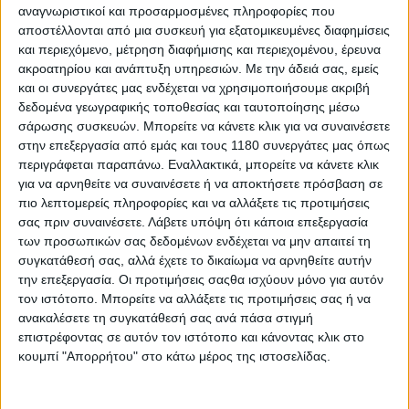
παραβάσεις για οδήγηση υπό την επήρεια αλκοόλ
αναγνωριστικοί και προσαρμοσμένες πληροφορίες που
Συνεχίζονται οι έλεγχοι με στόχο την καταπολέμηση της
αποστέλλονται από μια συσκευή για εξατομικευμένες διαφημίσεις
οδήγησης υπό την επήρεια αλκοόλ από την Τροχαί...
και περιεχόμενο, μέτρηση διαφήμισης και περιεχομένου, έρευνα
ακροατηρίου και ανάπτυξη υπηρεσιών.
Με την άδειά σας, εμείς
και οι συνεργάτες μας ενδέχεται να χρησιμοποιήσουμε ακριβή
δεδομένα γεωγραφικής τοποθεσίας και ταυτοποίησης μέσω
σάρωσης συσκευών. Μπορείτε να κάνετε κλικ για να συναινέσετε
στην επεξεργασία από εμάς και τους 1180 συνεργάτες μας όπως
περιγράφεται παραπάνω. Εναλλακτικά, μπορείτε να κάνετε κλικ
για να αρνηθείτε να συναινέσετε ή να αποκτήσετε πρόσβαση σε
πιο λεπτομερείς πληροφορίες και να αλλάξετε τις προτιμήσεις
σας πριν συναινέσετε.
Λάβετε υπόψη ότι κάποια επεξεργασία
των προσωπικών σας δεδομένων ενδέχεται να μην απαιτεί τη
συγκατάθεσή σας, αλλά έχετε το δικαίωμα να αρνηθείτε αυτήν
την επεξεργασία. Οι προτιμήσεις σαςθα ισχύουν μόνο για αυτόν
τον ιστότοπο. Μπορείτε να αλλάξετε τις προτιμήσεις σας ή να
Επικαιρότητα
9/2/2026
ανακαλέσετε τη συγκατάθεσή σας ανά πάσα στιγμή
επιστρέφοντας σε αυτόν τον ιστότοπο και κάνοντας κλικ στο
ΕΛ.ΑΣ.: 4.033 παραβάσεις σε ένα τριήμερο στην
κουμπί "Απορρήτου" στο κάτω μέρος της ιστοσελίδας.
Αττική
Η τροχαία Αττικής πραγματοποίησε ελέγχους σε διάφορα
σημεία της Αττικής από 5 έως 8&nbsp;Φεβρουαρίου...