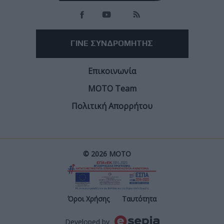
ΓΙΝΕ ΣΥΝΔΡΟΜΗΤΗΣ
Επικοινωνία
ΜΟΤΟ Team
Πολιτική Απορρήτου
© 2026 ΜΟΤΟ
Post
Όροι Χρήσης
Ταυτότητα
Developed by