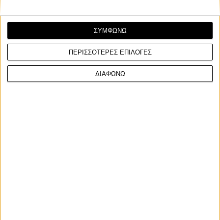
ΣΥΜΦΩΝΩ
ΠΕΡΙΣΣΟΤΕΡΕΣ ΕΠΙΛΟΓΕΣ
ΔΙΑΦΩΝΩ
Επικαιρότητα
30/12/2025
Αττική Οδός: Συνελήφθη 21χρονος οδηγός που
διέφυγε από έλεγχο της τροχαίας
Στη σύλληψη 21χρονου οδηγού προχώρησε η Τροχαία
Αττικής Οδού, έπειτα από περιστατικό επικίνδυνης οδή...