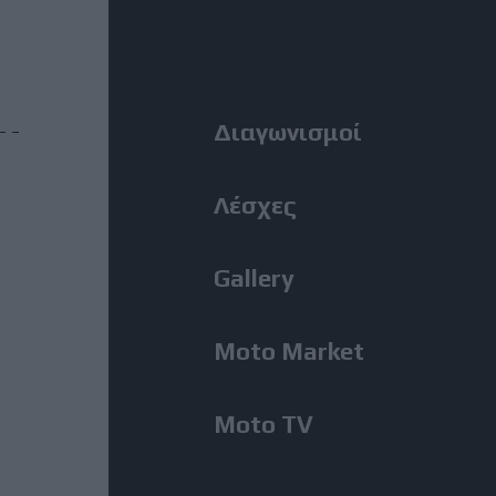
Η Αλεξανδρούπολη ο τρίτος
Right
σταθμός της κοινής δράσης
ΑΜΟΤΟΕ και ΜΟΤΟΕ για την
οδική ασφάλεια
Menu
Διαγωνισμοί
31 Ιούλιος, 2026
ΜοtoGP: Θετικά νέα για τον
Λέσχες
Bezzecchi - Επέστρεψε στις
δοκιμές ενόψει Silverstone
Gallery
31 Ιούλιος, 2026
Moto Market
MotoGP: Ο Lecuona θα
αντικαταστήσει τον Aldeguer
στο Silverstone
Moto TV
31 Ιούλιος, 2026