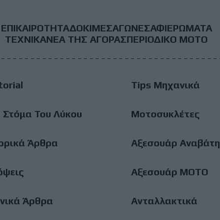
ΕΠΙΚΑΙΡΟΤΗΤΑ
ΔΟΚΙΜΕΣ
ΑΓΩΝΕΣ
ΑΦΙΕΡΩΜΑΤΑ
ooter
ΤΕΧΝΙΚΑ
ΝΕΑ ΤΗΣ ΑΓΟΡΑΣ
ΠΕΡΙΟΔΙΚΟ ΜΟΤΟ
ain
torial
Tips Μηχανικά
enu
 Στόμα Του Λύκου
Μοτοσυκλέτες
ορικά Άρθρα
Αξεσουάρ Αναβάτη
όψεις
Αξεσουάρ ΜΟΤΟ
νικά Άρθρα
Ανταλλακτικά