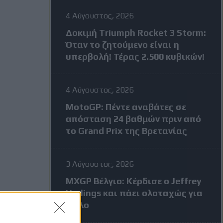
4 Αύγουστος, 2026
Δοκιμή Triumph Rocket 3 Storm:
Όταν το ζητούμενο είναι η
υπερβολή! Τέρας 2.500 κυβικών!
4 Αύγουστος, 2026
MotoGP: Πέντε αναβάτες σε
απόσταση 24 βαθμών πριν από
το Grand Prix της Βρετανίας
3 Αύγουστος, 2026
MXGP Βέλγιο: Κέρδισε ο Jeffrey
Herlings και πάει ολοταχώς για
τίτλο