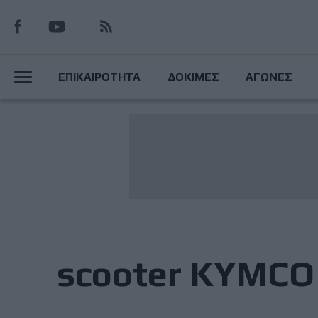
Παράκαμψη
προς
το
Main
κυρίως
ΕΠΙΚΑΙΡΟΤΗΤΑ
ΔΟΚΙΜΕΣ
ΑΓΩΝΕΣ
περιεχόμενο
Menu
scooter KYMCO