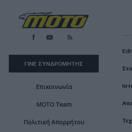
F
M
Edi
M
ΓΙΝΕ ΣΥΝΔΡΟΜΗΤΗΣ
Στο
Ιστ
Επικοινωνία
Απ
ΜΟΤΟ Team
Τεχ
Πολιτική Απορρήτου