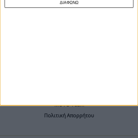
ΔΙΑΦΩΝΩ
ΓΙΝΕ ΣΥΝΔΡΟΜΗΤΗΣ
Επικοινωνία
ΜΟΤΟ Team
Πολιτική Απορρήτου