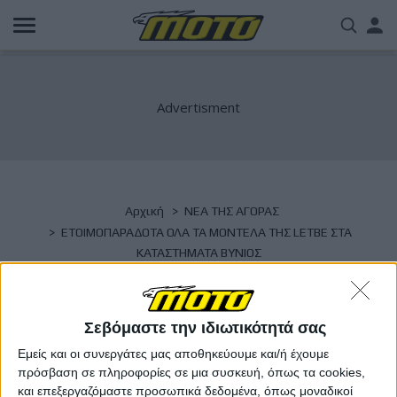
Παράκαμψη
Us
προς
το
acc
κυρίως
περιεχόμενο
me
Breadcrumb
Αρχική
NΕΑ ΤΗΣ ΑΓΟΡΑΣ
ΕΤΟΙΜΟΠΑΡΑΔΟΤΑ ΟΛΑ ΤΑ ΜΟΝΤΕΛΑ ΤΗΣ LETBE ΣΤΑ
ΚΑΤΑΣΤΗΜΑΤΑ ΒΥΝΙΟΣ
ΕΤΟΙΜΟΠΑΡΑΔΟΤΑ ΟΛΑ ΤΑ ΜΟΝΤΕΛΑ ΤΗΣ
LETBE ΣΤΑ ΚΑΤΑΣΤΗΜΑΤΑ ΒΥΝΙΟΣ
Σεβόμαστε την ιδιωτικότητά σας
Εμείς και οι συνεργάτες μας αποθηκεύουμε και/ή έχουμε
πρόσβαση σε πληροφορίες σε μια συσκευή, όπως τα cookies,
και επεξεργαζόμαστε προσωπικά δεδομένα, όπως μοναδικοί