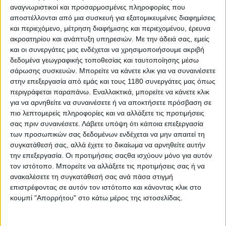
αναγνωριστικοί και προσαρμοσμένες πληροφορίες που
αποστέλλονται από μια συσκευή για εξατομικευμένες διαφημίσεις
και περιεχόμενο, μέτρηση διαφήμισης και περιεχομένου, έρευνα
ακροατηρίου και ανάπτυξη υπηρεσιών.
Με την άδειά σας, εμείς
και οι συνεργάτες μας ενδέχεται να χρησιμοποιήσουμε ακριβή
δεδομένα γεωγραφικής τοποθεσίας και ταυτοποίησης μέσω
σάρωσης συσκευών. Μπορείτε να κάνετε κλικ για να συναινέσετε
στην επεξεργασία από εμάς και τους 1180 συνεργάτες μας όπως
περιγράφεται παραπάνω. Εναλλακτικά, μπορείτε να κάνετε κλικ
για να αρνηθείτε να συναινέσετε ή να αποκτήσετε πρόσβαση σε
πιο λεπτομερείς πληροφορίες και να αλλάξετε τις προτιμήσεις
σας πριν συναινέσετε.
Λάβετε υπόψη ότι κάποια επεξεργασία
Η LETBE είναι η ευρωπαϊκών προδιαγραφών και
των προσωπικών σας δεδομένων ενδέχεται να μην απαιτεί τη
στόχων θυγατρική της κινέζικης Haojin.
Η εταιρεία είναι
συγκατάθεσή σας, αλλά έχετε το δικαίωμα να αρνηθείτε αυτήν
από τους μεγαλύτερους κατασκευαστές στην Κίνα,
την επεξεργασία. Οι προτιμήσεις σαςθα ισχύουν μόνο για αυτόν
τον ιστότοπο. Μπορείτε να αλλάξετε τις προτιμήσεις σας ή να
διαθέτει κορυφαίο R&D τμήμα με 3D Scanner,
ανακαλέσετε τη συγκατάθεσή σας ανά πάσα στιγμή
δυναμόμετρο κινητήρων, χώρο δοκιμών φίλτρων αέρα,
επιστρέφοντας σε αυτόν τον ιστότοπο και κάνοντας κλικ στο
τομέα ανάλυσης υλικών, τμήμα για ηλεκτρικές
κουμπί "Απορρήτου" στο κάτω μέρος της ιστοσελίδας.
εφαρμογές, δωμάτιο δοκιμής συμπλεκτών, κ.α. Στην
Ελλάδα εισάγονται τέσσερα δίκυκλα της LETBE, τρία