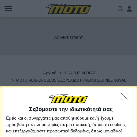
Παράκαμψη
Us
προς
το
acc
κυρίως
περιεχόμενο
me
Breadcrumb
Αρχική
NΕΑ ΤΗΣ ΑΓΟΡΑΣ
MOTO VLAXOPOULOS ΕΞΟΥΣΙΟΔΟΤΗΜΕΝΟ SERVICE ROYAL
ENFIELD – CFMOTO
MOTO VLAXOPOULOS ΕΞΟΥΣΙΟΔΟΤΗΜΕΝΟ
Σεβόμαστε την ιδιωτικότητά σας
SERVICE ROYAL ENFIELD – CFMOTO
Εμείς και οι συνεργάτες μας αποθηκεύουμε και/ή έχουμε
πρόσβαση σε πληροφορίες σε μια συσκευή, όπως τα cookies,
και επεξεργαζόμαστε προσωπικά δεδομένα, όπως μοναδικοί