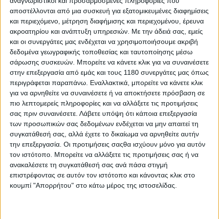
αναγνωριστικοί και προσαρμοσμένες πληροφορίες που
αποστέλλονται από μια συσκευή για εξατομικευμένες διαφημίσεις
και περιεχόμενο, μέτρηση διαφήμισης και περιεχομένου, έρευνα
ακροατηρίου και ανάπτυξη υπηρεσιών.
Με την άδειά σας, εμείς
και οι συνεργάτες μας ενδέχεται να χρησιμοποιήσουμε ακριβή
δεδομένα γεωγραφικής τοποθεσίας και ταυτοποίησης μέσω
σάρωσης συσκευών. Μπορείτε να κάνετε κλικ για να συναινέσετε
Το Moto Vlaxopoulos στην Λ. Χατζηκυριάκου 46 στον
στην επεξεργασία από εμάς και τους 1180 συνεργάτες μας όπως
Πειραιά, αποτελεί πλέον εξουσιοδοτημένο service των
περιγράφεται παραπάνω. Εναλλακτικά, μπορείτε να κάνετε κλικ
Royal Enfield και CFMOTO, παρέχοντας υψηλού
για να αρνηθείτε να συναινέσετε ή να αποκτήσετε πρόσβαση σε
πιο λεπτομερείς πληροφορίες και να αλλάξετε τις προτιμήσεις
επιπέδου υπηρεσίες τεχνικής υποστήριξης,
σας πριν συναινέσετε.
Λάβετε υπόψη ότι κάποια επεξεργασία
συντήρησης και επισκευής με αξιοπιστία και
των προσωπικών σας δεδομένων ενδέχεται να μην απαιτεί τη
εξειδίκευση. Με υψηλή τεχνογνωσία, εργαλεία και
συγκατάθεσή σας, αλλά έχετε το δικαίωμα να αρνηθείτε αυτήν
διαγνωστική μονάδα τελευταίας γενιάς, ο Γιάννης
την επεξεργασία. Οι προτιμήσεις σαςθα ισχύουν μόνο για αυτόν
Βλαχόπουλος είναι σε θέση να εξασφαλίζει το
τον ιστότοπο. Μπορείτε να αλλάξετε τις προτιμήσεις σας ή να
ανακαλέσετε τη συγκατάθεσή σας ανά πάσα στιγμή
καλύτερο αποτέλεσμα για την μοτοσυκλέτα σας σε
επιστρέφοντας σε αυτόν τον ιστότοπο και κάνοντας κλικ στο
ιδιαίτερα ανταγωνιστικές τιμές. Παράλληλα, στον χώρο
κουμπί "Απορρήτου" στο κάτω μέρος της ιστοσελίδας.
του Moto Vlaxopoulos μπορείτε να βρείτε επιλεγμένα
αξεσουάρ μοτοσικλέτας αλλά και συναγερμούς, πάντα
με εγγυημένη τοποθέτηση και προσιτές τιμές. Τηλ: