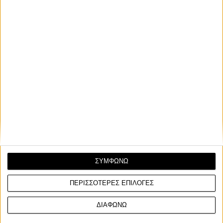
2104290030, email:
motovlaxopoulos@hotmail.com
MOTO VLAXOPOULOS
Facebook:
MotoVlaxopoulos
Instagram:
motovlaxopoulos
Category Market :
Υπηρεσίες
ΣΥΜΦΩΝΩ
ΠΕΡΙΣΣΟΤΕΡΕΣ ΕΠΙΛΟΓΕΣ
ΔΙΑΦΩΝΩ