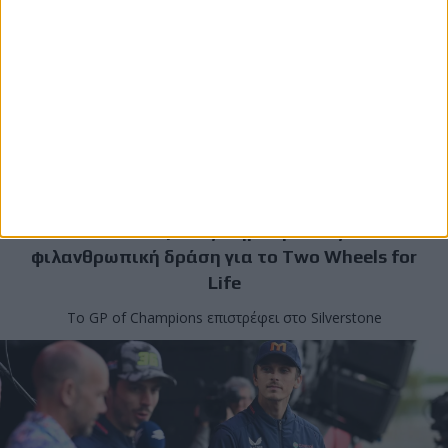
7/8/2026
Επικαιρότητα
Ανησυχία στην Ιταλία για νοθευμένη βενζίνη -
Κλιμάκωση λόγω συνεχών αυξήσεων των τιμών
Έρευνα ιταλικού πρακτορείου φέρνει στο προσκήνιο ένα
φαινόμενο που φαίνεται να απασχολεί ολοένα και ...
Επικαιρότητα
MotoGP: Αγώνες, δημοπρασίες και
φιλανθρωπική δράση για το Two Wheels for
Life
Το GP of Champions επιστρέφει στο Silverstone