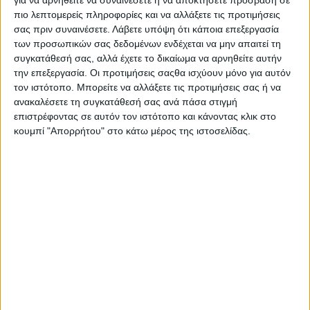
Σε δεύτερο βίντεο από το εσωτερικό του
για να αρνηθείτε να συναινέσετε ή να αποκτήσετε πρόσβαση σε
καταστήματος φαίνονται οι σπίθες που
πιο λεπτομερείς πληροφορίες και να αλλάξετε τις προτιμήσεις
σας πριν συναινέσετε.
Λάβετε υπόψη ότι κάποια επεξεργασία
δημιουργούνται από τον τροχό καθώς οι δράστες
των προσωπικών σας δεδομένων ενδέχεται να μην απαιτεί τη
κόβουν τα ρολά, πριν τελικά καταφέρουν να τα
συγκατάθεσή σας, αλλά έχετε το δικαίωμα να αρνηθείτε αυτήν
ανοίξουν και να σπάσουν τις γυάλινες πόρτες της
την επεξεργασία. Οι προτιμήσεις σαςθα ισχύουν μόνο για αυτόν
εισόδου.
τον ιστότοπο. Μπορείτε να αλλάξετε τις προτιμήσεις σας ή να
ανακαλέσετε τη συγκατάθεσή σας ανά πάσα στιγμή
Έξι δράστες άρπαξαν τις μοτοσυκλέτες
επιστρέφοντας σε αυτόν τον ιστότοπο και κάνοντας κλικ στο
κουμπί "Απορρήτου" στο κάτω μέρος της ιστοσελίδας.
Σύμφωνα με το υλικό από τις κάμερες ασφαλείας, έξι
άτομα εισέβαλαν στο κατάστημα. Ο καθένας βγήκε
κρατώντας μια μοτοσυκλέτα, ενώ ορισμένοι
επέστρεψαν μέσα για να πάρουν και δεύτερη.
Στη συνέχεια οι δράστες φόρτωσαν τις μοτοσυκλέτες
στο λευκό βαν και εγκατέλειψαν γρήγορα το σημείο.
Ποιες μοτοσυκλέτες κλάπηκαν