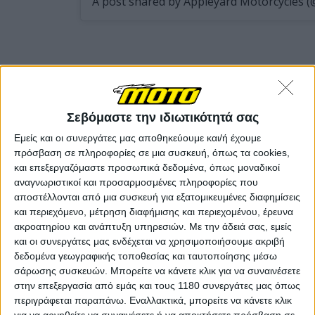
Έσπασαν τα ρολά με αυτοκίνητο
Σεβόμαστε την ιδιωτικότητά σας
Στο πρώτο βίντεο φαίνεται ένα λευκό αυτοκίνητο να
Εμείς και οι συνεργάτες μας αποθηκεύουμε και/ή έχουμε
κάνει όπισθεν και να πέφτει πάνω στα μεταλλικά ρολά
πρόσβαση σε πληροφορίες σε μια συσκευή, όπως τα cookies,
της αντιπροσωπείας. Λίγο αργότερα εμφανίζεται και
και επεξεργαζόμαστε προσωπικά δεδομένα, όπως μοναδικοί
ένα λευκό βαν στην απέναντι πλευρά του δρόμου.
αναγνωριστικοί και προσαρμοσμένες πληροφορίες που
αποστέλλονται από μια συσκευή για εξατομικευμένες διαφημίσεις
και περιεχόμενο, μέτρηση διαφήμισης και περιεχομένου, έρευνα
Το αυτοκίνητο επαναλαμβάνει τη σύγκρουση με τα
ακροατηρίου και ανάπτυξη υπηρεσιών.
Με την άδειά σας, εμείς
ρολά για δεύτερη φορά προσπαθώντας να τα σπάσει,
και οι συνεργάτες μας ενδέχεται να χρησιμοποιήσουμε ακριβή
ενώ οι δράστες αρχίζουν να τα σηκώνουν με τη βία.
δεδομένα γεωγραφικής τοποθεσίας και ταυτοποίησης μέσω
Ένας από αυτούς χρησιμοποιεί τροχό για να κόψει τα
σάρωσης συσκευών. Μπορείτε να κάνετε κλικ για να συναινέσετε
μεταλλικά ρολά, προκαλώντας μεγάλες ζημιές.
στην επεξεργασία από εμάς και τους 1180 συνεργάτες μας όπως
περιγράφεται παραπάνω. Εναλλακτικά, μπορείτε να κάνετε κλικ