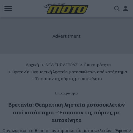
Παράκαμψη
Us
προς
το
acc
κυρίως
περιεχόμενο
me
Breadcrumb
Αρχική
NΕΑ ΤΗΣ ΑΓΟΡΑΣ
Επικαιρότητα
Bρετανία: Θεαματική ληστεία μοτοσυκλετών από κατάστημα
– Έσπασαν τις πόρτες με αυτοκίνητο
Επικαιρότητα
Bρετανία: Θεαματική ληστεία μοτοσυκλετών
από κατάστημα – Έσπασαν τις πόρτες με
αυτοκίνητο
Οργανωμένη επίθεση σε αντιπροσωπεία μοτοσυκλετών - Έφυγαν