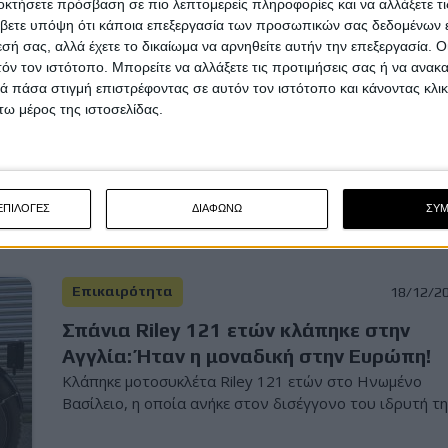
οκτήσετε πρόσβαση σε πιο λεπτομερείς πληροφορίες και να αλλάξετε τι
Επικαιρότητα
5/1/2
βετε υπόψη ότι κάποια επεξεργασία των προσωπικών σας δεδομένων ε
εσή σας, αλλά έχετε το δικαίωμα να αρνηθείτε αυτήν την επεξεργασία. 
Κερατσίνι: Νέα καταδίωξη ανηλίκων με
τόν τον ιστότοπο. Μπορείτε να αλλάξετε τις προτιμήσεις σας ή να ανακα
κλεμμένη μοτοσυκλέτα - 15χρονος
 πάσα στιγμή επιστρέφοντας σε αυτόν τον ιστότοπο και κάνοντας κλι
προσπάθησε να συνεχίσει πεζός
ω μέρος της ιστοσελίδας.
Ανήλικος αναβάτης σε κλεμμένη μοτοσυκλέτα χωρίς
πινακίδα δεν συμμορφώθηκε σε έλεγχο της Ομάδας
ΔΙ.ΑΣ...
ΕΠΙΛΟΓΕΣ
ΔΙΑΦΩΝΩ
ΣΥ
Επικαιρότητα
18/12/2
Σπάνια Riley 121 ετών κλάπηκε στην
Αγγλία: Ήταν η μοναδική στην Ευρώπη!
Κλάπηκε μοτοσυκλέτα Riley 121 ετών στο Ηνωμένο
Βασίλειο, η οποία ανήκε στον δισέγγονο του ιδρυτή της