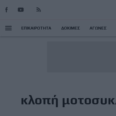
Παράκαμψη
προς
το
Main
κυρίως
ΕΠΙΚΑΙΡΟΤΗΤΑ
ΔΟΚΙΜΕΣ
ΑΓΩΝΕΣ
περιεχόμενο
Menu
κλοπή μοτοσυκ