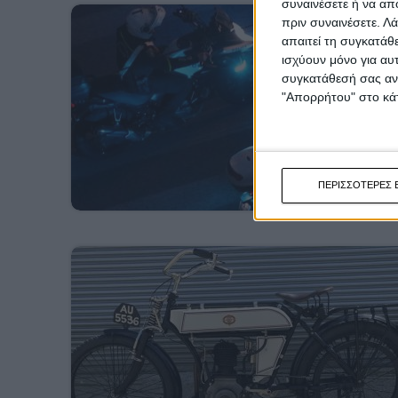
συναινέσετε ή να απ
πριν συναινέσετε.
Λά
απαιτεί τη συγκατάθ
ισχύουν μόνο για αυ
συγκατάθεσή σας ανά
"Απορρήτου" στο κάτ
ΠΕΡΙΣΣΟΤΕΡΕΣ 