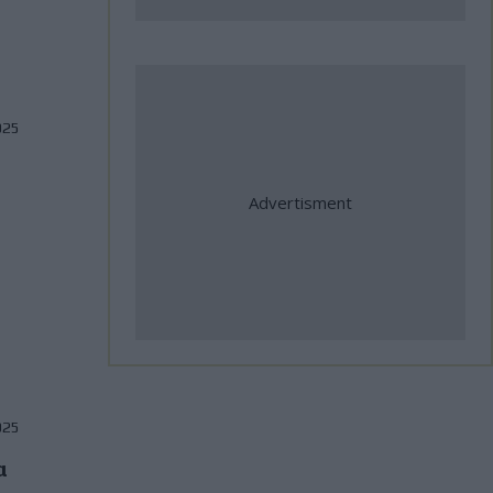
σημαντικές διεθνείς
συμμετοχές
31 Ιούλιος, 2026
025
Η Αλεξανδρούπολη ο τρίτος
σταθμός της κοινής δράσης
ΑΜΟΤΟΕ και ΜΟΤΟΕ για την
οδική ασφάλεια
31 Ιούλιος, 2026
ΜοtoGP: Θετικά νέα για τον
Bezzecchi - Επέστρεψε στις
δοκιμές ενόψει Silverstone
025
31 Ιούλιος, 2026
α