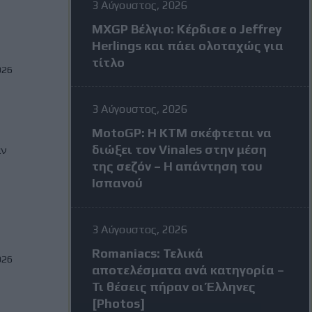
3 Αύγουστος, 2026
MXGP Βέλγιο: Κέρδισε ο Jeffrey
Herlings και πάει ολοταχώς για
τίτλο
026
3 Αύγουστος, 2026
MotoGP: Η KTM σκέφτεται να
διώξει τον Vinales στην μέση
αν
της σεζόν – Η απάντηση του
Ισπανού
3 Αύγουστος, 2026
Romaniacs: Τελικά
026
αποτελέσματα ανά κατηγορία –
Τι θέσεις πήραν οι Έλληνες
[Photos]