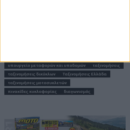
μόνο προσωρινό δεν είναι.
Ετικέτες
υπουργείο μεταφορών και υποδομών
ταξινομήσεις
ταξινομήσεις δικύκλων
Ταξινομήσεις Ελλάδα
ταξινομήσεις μοτοσυκλετών
πινακίδες κυκλοφορίας
διαγωνισμός