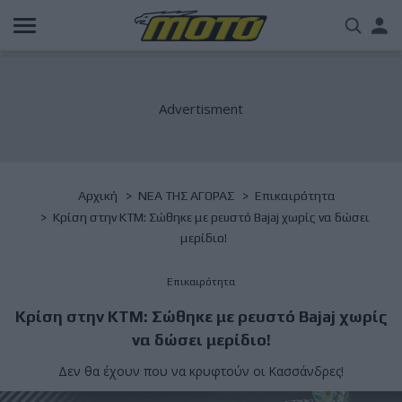
Παράκαμψη
Us
προς
το
acc
κυρίως
περιεχόμενο
me
Breadcrumb
Αρχική
NΕΑ ΤΗΣ ΑΓΟΡΑΣ
Επικαιρότητα
Κρίση στην KTM: Σώθηκε με ρευστό Bajaj χωρίς να δώσει
μερίδιο!
Επικαιρότητα
Κρίση στην KTM: Σώθηκε με ρευστό Bajaj χωρίς
να δώσει μερίδιο!
Δεν θα έχουν που να κρυφτούν οι Κασσάνδρες!