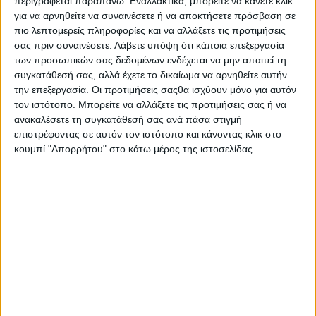
περιγράφεται παραπάνω. Εναλλακτικά, μπορείτε να κάνετε κλικ
για να αρνηθείτε να συναινέσετε ή να αποκτήσετε πρόσβαση σε
Διότι το μαξιλάρι που σήμερα ανακοινώθηκε είναι μεν
πιο λεπτομερείς πληροφορίες και να αλλάξετε τις προτιμήσεις
το πλέον μεγάλο και το πιο σοβαρό που περιμένουμε
σας πριν συναινέσετε.
Λάβετε υπόψη ότι κάποια επεξεργασία
από τον Νοέμβριο
αλλά δεν είναι το τέλος της
των προσωπικών σας δεδομένων ενδέχεται να μην απαιτεί τη
ιστορίας.
συγκατάθεσή σας, αλλά έχετε το δικαίωμα να αρνηθείτε αυτήν
την επεξεργασία. Οι προτιμήσεις σαςθα ισχύουν μόνο για αυτόν
τον ιστότοπο. Μπορείτε να αλλάξετε τις προτιμήσεις σας ή να
ανακαλέσετε τη συγκατάθεσή σας ανά πάσα στιγμή
επιστρέφοντας σε αυτόν τον ιστότοπο και κάνοντας κλικ στο
Η KTM και ο πόλεμος των CLICK: Σε ευθείες ράγες η
κουμπί "Απορρήτου" στο κάτω μέρος της ιστοσελίδας.
αποκατάσταση – Υπάρχουν και Έλληνες στους
προμηθευτές της
Βάσει προγράμματος η κατάσταση στην KTM
Αυτή έχει άλλο ένα βήμα ακόμη και είναι ένα
σημαντικό βήμα καθώς
θα επιφέρει την αλλαγή
ιδιοκτησίας.
Η δρομολόγηση έχει ήδη γίνει και για
αυτό και σύντομα θα υπάρχουν ανακοινώσεις για το
ποιος θα είναι στην κεφαλή ή ποια εταιρεία, θα ελέγχει
την παραγωγή στην Αυστρία.