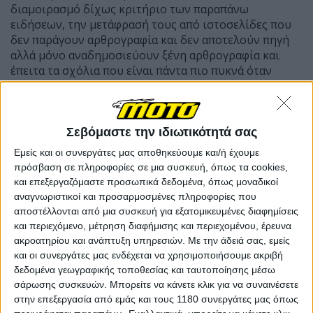
διαμοιρασμό δίχως κριτήριο των παραπάνω
ειδήσεων, την μετάφρασή τους από ιστοσελίδες που
δεν παράγουν αρθρογραφία και δεν αποτελούν πηγή
αλλά μόνο αναδημοσιεύουν ξένη αρθρογραφία και
έπειτα τα σχόλια που είναι πάντα πιο πυκνά όταν
υπάρχει καταστροφή και χάος, από ότι στην καλή
είδηση. Αν αναρωτιέστε και εσείς, όπως πολλοί ακόμη,
για πιο λόγο δεν βλέπετε θετικές ειδήσεις στην
τηλεόρασή σας, έχετε την απάντησή σας. Διότι κανείς
Σεβόμαστε την ιδιωτικότητά σας
δεν αντιδρά στο θετικό αλλά σχολιάζει, ενίοτε για να
Εμείς και οι συνεργάτες μας αποθηκεύουμε και/ή έχουμε
χλευάσει, ή να κατηγορήσει, το αρνητικό.
πρόσβαση σε πληροφορίες σε μια συσκευή, όπως τα cookies,
και επεξεργαζόμαστε προσωπικά δεδομένα, όπως μοναδικοί
Η επίθεση στην KTM αυτό το διάστημα δεν μπορεί να
αναγνωριστικοί και προσαρμοσμένες πληροφορίες που
περάσει απαρατήρητη, την βλέπουμε από προφίλ με
αποστέλλονται από μια συσκευή για εξατομικευμένες διαφημίσεις
πρόσφατη ημερομηνία δημιουργίας, με 2-3 φίλους
και περιεχόμενο, μέτρηση διαφήμισης και περιεχομένου, έρευνα
χωρίς δημοσιεύσεις, από YouTubers και Influencers
ακροατηρίου και ανάπτυξη υπηρεσιών.
Με την άδειά σας, εμείς
που ποτέ δεν κάνουν video που δεν είναι πληρωμένο
και οι συνεργάτες μας ενδέχεται να χρησιμοποιήσουμε ακριβή
και σίγουρα δεν τους έχει πληρώσει η KTM για να
δεδομένα γεωγραφικής τοποθεσίας και ταυτοποίησης μέσω
μιλήσουν για αυτή και να πουν αρλούμπες περί
σάρωσης συσκευών. Μπορείτε να κάνετε κλικ για να συναινέσετε
εξαγοράς από την BMW και άλλα τόσα τραγελαφικά και
στην επεξεργασία από εμάς και τους 1180 συνεργάτες μας όπως
το μόνο σίγουρο είναι πως θα συνεχίσει!