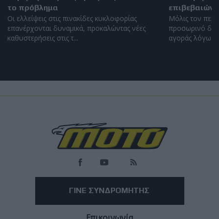
το πρόβλημα
επιβεβαιώνε
Οι ελλείψεις στις πινακίδες κυκλοφορίας
Μόλις τον περα
επανέρχονται δυναμικά, προκαλώντας νέες
προσωρινό διέ
καθυστερήσεις στις τ...
αγοράς λόγω έλλ
Επικαιρότητα
Ducati: Product Design Red Dot Award 2026 για
τη νέα γενιά του Monster
Η πέμπτη γενιά του ιταλικού γυμνού απέσπασε σχεδιαστική
βράβευση