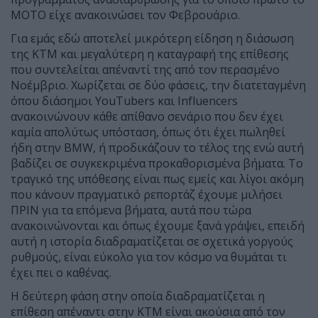
MOTO είχε ανακοινώσει τον Φεβρουάριο.
Για εμάς εδώ αποτελεί μικρότερη είδηση η διάσωση
της KTM και μεγαλύτερη η καταγραφή της επίθεσης
που συντελείται απέναντί της από τον περασμένο
Νοέμβριο. Χωρίζεται σε δύο φάσεις, την διατεταγμένη
όπου διάσημοι YouTubers και Influencers
ανακοινώνουν κάθε απίθανο σενάριο που δεν έχει
καμία απολύτως υπόσταση, όπως ότι έχει πωληθεί
ήδη στην BMW, ή προδικάζουν το τέλος της ενώ αυτή
βαδίζει σε συγκεκριμένα προκαθορισμένα βήματα. Το
τραγικό της υπόθεσης είναι πως εμείς και λίγοι ακόμη
που κάνουν πραγματικό ρεπορτάζ έχουμε μιλήσει
ΠΡΙΝ για τα επόμενα βήματα, αυτά που τώρα
ανακοινώνονται και όπως έχουμε ξανά γράψει, επειδή
αυτή η ιστορία διαδραματίζεται σε σχετικά γοργούς
ρυθμούς, είναι εύκολο για τον κόσμο να θυμάται τι
έχει πει ο καθένας.
Η δεύτερη φάση στην οποία διαδραματίζεται η
επίθεση απέναντι στην KTM είναι ακούσια από τον