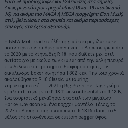
Euro 5+ προδιαγραφές και βελτιώσεις στα σημεία,
όπως μεγαλύτεροι τροχοί πίσω (18 και 19 ιντσών από
16) για ακόμα πιο MAGA ή MEGA (copyright: Elon Musk)
στιλ, βελτιώσεις στα σημεία και ακόμα περισσότερες
επιλογές στα έξτρα αξεσουάρ.
Η BMW Motorrad εισήλθε αρχικά στα μεγάλα cruiser
που λατρεύουν οι Αμερικάνοι και οι Βορειοευρωπαίοι
το 2020 με το κτηνώδες R 18, που διέθετε μεν στιλ
αντίστοιχο με εκείνο των cruiser από την άλλη πλευρά
του Ατλαντικού, με σημείο διαφοροποίησης τον
δικύλινδρο boxer κινητήρα 1.802 κ.εκ. Την ίδια χρονιά
ακολούθησε το R 18 Classic, με touring
χαρακτηριστικά. Το 2021 η Big Boxer Heritage γκάμα
εμπλουτίστηκε με τα R 18 Transcontinental και R 18 B,
ένα τουριστικό μεγαθήριο στα στιλ των μεγάλων
Harley-Davidson και ένα bagger μοντέλο. Τέλος, το
2023 οι Βαυαροί παρουσίασαν το R 18 Roctane, το 5ο
μέλος της οικογένειας, σε custom bagger ύφος.