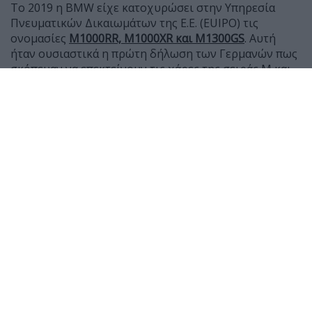
Το 2019 η BMW είχε κατοχυρώσει στην Υπηρεσία
Πνευματικών Δικαιωμάτων της Ε.Ε. (EUIPO) τις
ονομασίες
Μ1000RR, M1000XR και Μ1300GS
. Αυτή
ήταν ουσιαστικά η πρώτη δήλωση των Γερμανών πως
σκόπευαν να επεκτείνουν τις χάρες της σειράς Μ και
στις μοτοσυκλέτες τους, μετά τα αυτοκίνητα.
Ήταν όμως και κάτι παραπάνω, καθώς τότε η BMW
είχε μόλις δείξει το R1250GS και φυσικά η δήλωση για
ένα Μ1300GS δεν είχε εκληφθεί ως μήνυμα από το
μέλλον της γερμανικής γκάμας, αλλά ως ένδειξη πως
το M GS θα έχει μεγαλύτερο και ισχυρότερο κινητήρα.
Σήμερα γνωρίζουμε πως δεν έχουν έτσι τα πράγματα
και πως οι Μ μοτοσυκλέτες κερδίζουν απόδοση χάρη
σε περιποιήσεις και καλούδια στους κινητήρες τους,
όχι όμως μέσω αύξησης κυβισμού. Όχι μέχρι τώρα
τουλάχιστον, με βάση την εμπειρία των Μ1000RR και
M1000XR που έχουν ήδη ενταχθεί στη γκάμα της
εταιρείας.
Το M1300GS δεν έχει εμφανιστεί ακόμη, αλλά πλέον