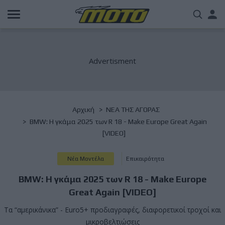
Παράκαμψη
Us
προς
το
acc
κυρίως
περιεχόμενο
me
Breadcrumb
Αρχική
NΕΑ ΤΗΣ ΑΓΟΡΑΣ
BMW: Η γκάμα 2025 των R 18 - Make Europe Great Again
[VIDEO]
Νέα Μοντέλα
Επικαιρότητα
BMW: Η γκάμα 2025 των R 18 - Make Europe
Great Again [VIDEO]
Τα “αμερικάνικα” - Euro5+ προδιαγραφές, διαφορετικοί τροχοί και
μικροβελτιώσεις