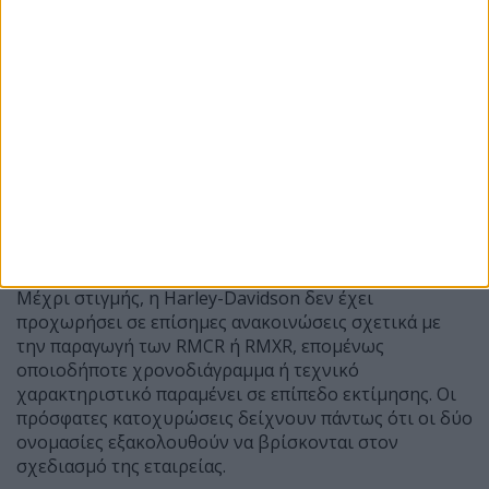
Μέχρι στιγμής, η Harley-Davidson δεν έχει
προχωρήσει σε επίσημες ανακοινώσεις σχετικά με
την παραγωγή των RMCR ή RMXR, επομένως
οποιοδήποτε χρονοδιάγραμμα ή τεχνικό
χαρακτηριστικό παραμένει σε επίπεδο εκτίμησης. Οι
πρόσφατες κατοχυρώσεις δείχνουν πάντως ότι οι δύο
ονομασίες εξακολουθούν να βρίσκονται στον
σχεδιασμό της εταιρείας.