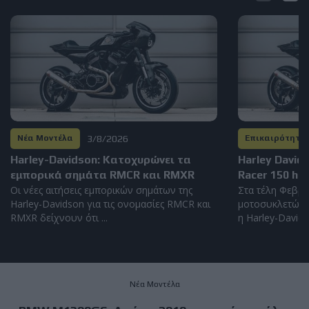
3/8/2026
Νέα Μοντέλα
Επικαιρότητα
Harley-Davidson: Kατοχυρώνει τα
Harley David
εμπορικά σημάτα RMCR και RMXR
Racer 150 hp
Οι νέες αιτήσεις εμπορικών σημάτων της
Στα τέλη Φεβρο
Harley-Davidson για τις ονομασίες RMCR και
μοτοσυκλετών 
RMXR δείχνουν ότι ...
η Harley-Davidso
Νέα Μοντέλα