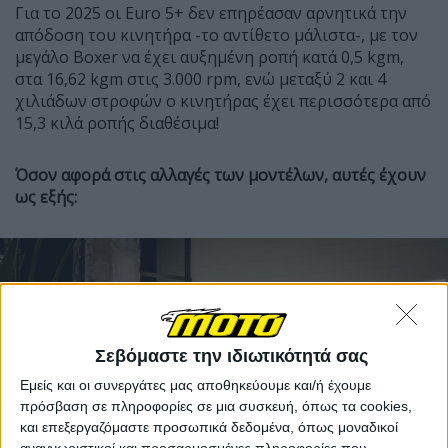
Για το 2025 οι Euro 5+ δεν επηρέασαν αρνητικά την
απόδοση του κινητήρα -το αντίθετο μάλιστα-, με τον
μεγάλο Boxer να έχει αυξημένη ροπή κατά 0,5 kgm,
στα 16,62 kgm στις 3.000 rpm, ενώ μεταξύ 2 και 4
χιλιάδων στροφών ο κινητήρας έχει περισσότερα από
15,3 κιλά ροπής διαθέσιμα!
Όσον αφορά στις αλλαγές των μοντέλων, αυτές έχουν
ως εξής:
Σεβόμαστε την ιδιωτικότητά σας
Εμείς και οι συνεργάτες μας αποθηκεύουμε και/ή έχουμε
πρόσβαση σε πληροφορίες σε μια συσκευή, όπως τα cookies,
και επεξεργαζόμαστε προσωπικά δεδομένα, όπως μοναδικοί