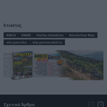
Ετικέτες
RMCR
RMXR
Harley-Davidson
Revolution Max
νέο μοντέλο
νέα μοτοσυκλέτα
Σχετικά Άρθρα