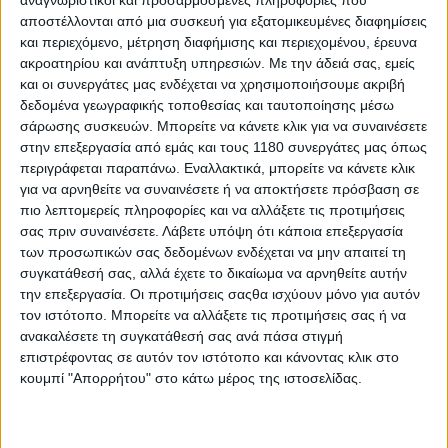
αναγνωριστικοί και προσαρμοσμένες πληροφορίες που
αποστέλλονται από μια συσκευή για εξατομικευμένες διαφημίσεις
και περιεχόμενο, μέτρηση διαφήμισης και περιεχομένου, έρευνα
ακροατηρίου και ανάπτυξη υπηρεσιών.
Με την άδειά σας, εμείς
και οι συνεργάτες μας ενδέχεται να χρησιμοποιήσουμε ακριβή
δεδομένα γεωγραφικής τοποθεσίας και ταυτοποίησης μέσω
Το R 18 έχει πλέον πίσω τροχό 18 ιντσών από 16
που
σάρωσης συσκευών. Μπορείτε να κάνετε κλικ για να συναινέσετε
ήταν προηγουμένως, και νέους τροχούς με εφτά διπλά
στην επεξεργασία από εμάς και τους 1180 συνεργάτες μας όπως
μπράτσα, ενώ στα έξτρα αξεσουάρ υπάρχουν
περιγράφεται παραπάνω. Εναλλακτικά, μπορείτε να κάνετε κλικ
διαφορετικοί τροχοί που η BMW αποκαλεί Contrast
για να αρνηθείτε να συναινέσετε ή να αποκτήσετε πρόσβαση σε
Cut με γυαλιστερό φινίρισμα. Η επιλογή τροχών 19-16
πιο λεπτομερείς πληροφορίες και να αλλάξετε τις προτιμήσεις
ιντσών με ακτίνες παραμένει για όσους την
σας πριν συναινέσετε.
Λάβετε υπόψη ότι κάποια επεξεργασία
προτιμούν.
των προσωπικών σας δεδομένων ενδέχεται να μην απαιτεί τη
συγκατάθεσή σας, αλλά έχετε το δικαίωμα να αρνηθείτε αυτήν
την επεξεργασία. Οι προτιμήσεις σαςθα ισχύουν μόνο για αυτόν
Νέο είναι το φτερό μπροστά, και σε κλασικό στιλ το
τον ιστότοπο. Μπορείτε να αλλάξετε τις προτιμήσεις σας ή να
πιρούνι, εκτεθειμένο πλέον χωρίς τις προσθήκες στο
ανακαλέσετε τη συγκατάθεσή σας ανά πάσα στιγμή
πάνω μέρος (Fork Sleeves) όπως το είχαμε συνηθίσει.
επιστρέφοντας σε αυτόν τον ιστότοπο και κάνοντας κλικ στο
κουμπί "Απορρήτου" στο κάτω μέρος της ιστοσελίδας.
Νέα είναι και τα τελικά των εξατμίσεων, νέα και η σέλα
με πιο παχύ κατά 10 mm στρώμα αφρώδους και νέο
design. Η σέλα είναι αφαιρούμενη ενώ ξεκλειδώνει με