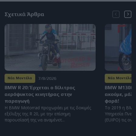
Σχετικά Άρθρα
7/8/2026
Νέα Μοντέλα
Νέα Μοντέλα
BMW R 20: Έρχεται ο δίλιτρος
BMW M1300GS
αερόψυκτος κινητήρας στην
ακούμε, μόλι
παραγωγή
φορά!
Η BMW Motorrad προχωράει με τις δοκιμές
Το 2019 η BMW
εξέλιξης της R 20, με την επίσημη
Υπηρεσία Πνευμ
παρουσίασή της να αναμένετ...
(EUIPO) τις ονομ