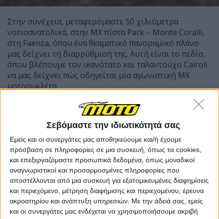
Στην συνέχεια, μεταφερόμαστε 50 χιλιόμετρα
νοτιοανατολικά, στην MX πίστα Park – Monte Coralli,
στη Faenza, όπου ένα θεαματικό πανοραμικό πλάνο
μας δείχνει τη διαρρύθμισή της. Αυτή είναι το πεδίο,
όπου βλέπουμε τον ικανότατο και ταλαντούχο Cairoli
να μας δείχνει πώς οδηγείται μία αγωνιστική MX
μοτοσυκλέτα.
Όπως χαρακτηριστικά λέει ο ίδιος ο Cairoli, στόχος
του ως αναβάτης εξέλιξης είναι να αξιοποιήσει τα
Σεβόμαστε την ιδιωτικότητά σας
πολλά χρόνια εμπειρίας του, προκειμένου να κάνει το
Εμείς και οι συνεργάτες μας αποθηκεύουμε και/ή έχουμε
Desmo450 MX την καλύτερη δυνατή μοτοσυκλέτα,
πρόσβαση σε πληροφορίες σε μια συσκευή, όπως τα cookies,
τοποθετώντας την στην κορυφή του ανταγωνισμού. Ο
και επεξεργαζόμαστε προσωπικά δεδομένα, όπως μοναδικοί
συναισθηματικός δεσμός της κοινής πατρίδας δεν
αναγνωριστικοί και προσαρμοσμένες πληροφορίες που
κρύβεται…
αποστέλλονται από μια συσκευή για εξατομικευμένες διαφημίσεις
και περιεχόμενο, μέτρηση διαφήμισης και περιεχομένου, έρευνα
ακροατηρίου και ανάπτυξη υπηρεσιών.
Με την άδειά σας, εμείς
και οι συνεργάτες μας ενδέχεται να χρησιμοποιήσουμε ακριβή