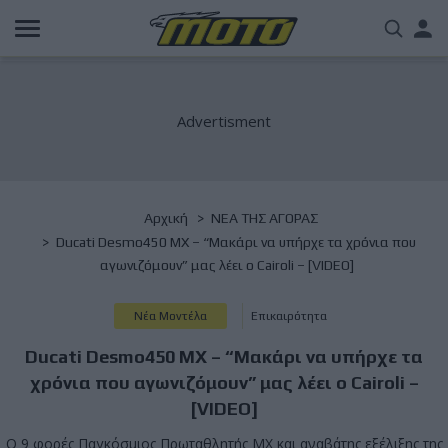
Παράκαμψη
Us
προς
το
acc
κυρίως
περιεχόμενο
me
Breadcrumb
Αρχική
NΕΑ ΤΗΣ ΑΓΟΡΑΣ
Ducati Desmo450 MX – “Μακάρι να υπήρχε τα χρόνια που
αγωνιζόμουν” μας λέει ο Cairoli – [VIDEO]
Νέα Μοντέλα
Επικαιρότητα
Ducati Desmo450 MX – “Μακάρι να υπήρχε τα
χρόνια που αγωνιζόμουν” μας λέει ο Cairoli –
[VIDEO]
Ο 9 φορές Παγκόσμιος Πρωταθλητής MX και αναβάτης εξέλιξης της