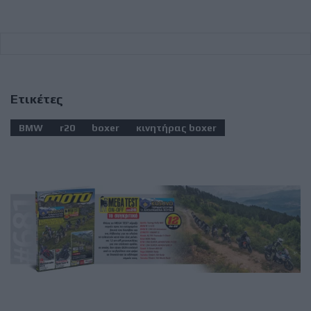
Ετικέτες
BMW
r20
boxer
κινητήρας boxer