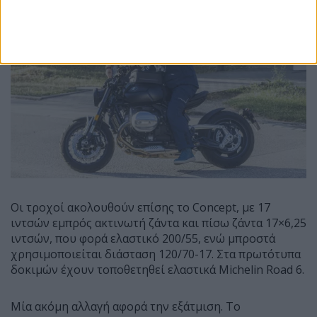
πλευρά.
Οι τροχοί ακολουθούν επίσης το Concept, με 17
ιντσών εμπρός ακτινωτή ζάντα και πίσω ζάντα 17×6,25
ιντσών, που φορά ελαστικό 200/55, ενώ μπροστά
χρησιμοποιείται διάσταση 120/70-17. Στα πρωτότυπα
δοκιμών έχουν τοποθετηθεί ελαστικά Michelin Road 6.
Μία ακόμη αλλαγή αφορά την εξάτμιση. Το