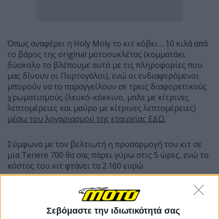
Όπως αναφέρει η Holy Moly το κιτ κόβει… 10 κιλά από
το βάρος της original μοτοσυκλέτας (κομματάκι
δύσκολο το βλέπουμε αυτό με τις πληροφορίες που
μας δίνουν οι Πορτογάλοι), ενώ οι ενδιαφερόμενοι
μπορούν να το παραγγείλουν σε τρεις διαφορετικούς
χρωματισμούς (λευκό-κόκκινο, μπλε με κίτρινες
λεπτομέρειες και μαύρο με κίτρινες λεπτομέρειες)
μέσω του λογαριασμού της εταιρείας ΕΔΩ.
Σύμφωνα με τον βελτιωτή η προσαρμογή του κιτ σε
μια Tenere 700 θα σας πάρει γύρω στις 5 ώρες, ενώ το
κόστος του κιτ φτάνει τα 2.160 ευρώ.
Σεβόμαστε την ιδιωτικότητά σας