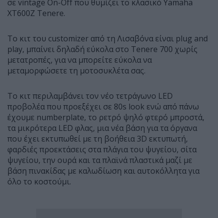
σε vintage On-Off που θυμίζει το κλασικό Yamaha
XT600Z Tenere.
Το κιτ του customizer από τη Λισαβόνα είναι plug and
play, μπαίνει δηλαδή εύκολα στο Tenere 700 χωρίς
μετατροπές, για να μπορείτε εύκολα να
μεταμορφώσετε τη μοτοσυκλέτα σας.
Το κιτ περιλαμβάνει τον νέο τετράγωνο LED
προβολέα που προεξέχει σε 80s look ενώ από πάνω
έχουμε numberplate, το ρετρό ψηλό φτερό μπροστά,
τα μικρότερα LED φλας, μια νέα βάση για τα όργανα
που έχει εκτυπωθεί με τη βοήθεια 3D εκτυπωτή,
φαρδιές προεκτάσεις στα πλάγια του ψυγείου, σίτα
ψυγείου, την ουρά και τα πλαϊνά πλαστικά μαζί με
βάση πινακίδας με καλωδίωση και αυτοκόλλητα για
όλο το κοστούμι.