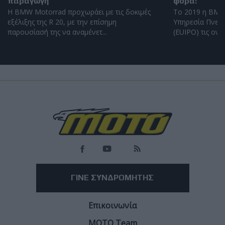
παραγωγή
φορά!
Η BMW Motorrad προχωράει με τις δοκιμές
Το 2019 η BMW
εξέλιξης της R 20, με την επίσημη
Υπηρεσία Πνευμ
παρουσίασή της να αναμένετ...
(EUIPO) τις ονομ
Load
More
ΓΙΝΕ ΣΥΝΔΡΟΜΗΤΗΣ
Επικοινωνία
ΜΟΤΟ Team