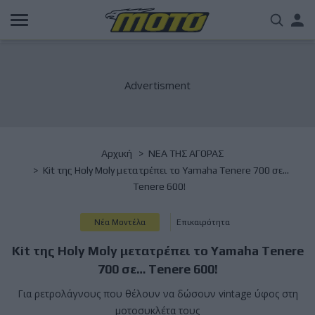
Παράκαμψη
Us
προς
το
acc
κυρίως
περιεχόμενο
me
Breadcrumb
Αρχική
NΕΑ ΤΗΣ ΑΓΟΡΑΣ
Kit της Holy Moly μετατρέπει το Yamaha Tenere 700 σε…
Tenere 600!
Νέα Μοντέλα
Επικαιρότητα
Kit της Holy Moly μετατρέπει το Yamaha Tenere
700 σε… Tenere 600!
Για ρετρολάγνους που θέλουν να δώσουν vintage ύφος στη
μοτοσυκλέτα τους