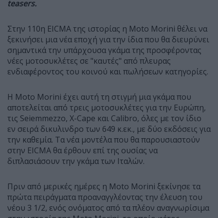
teasers.
Στην 110η EICMA της ιστορίας η Moto Morini θέλει να
ξεκινήσει μια νέα εποχή για την ίδια που θα διευρύνει
σημαντικά την υπάρχουσα γκάμα της προσφέροντας
νέες μοτοσυκλέτες σε "καυτές" από πλευρας
ενδιαφέροντος του κοινού και πωλήσεων κατηγορίες.
Η Moto Morini έχει αυτή τη στιγμή μια γκάμα που
αποτελείται από τρεις μοτοσυκλέτες για την Ευρώπη,
τις Seiemmezzo, X-Cape και Calibro, όλες με τον ίδιο
εν σειρά δικυλινδρο των 649 κ.εκ., με δύο εκδόσεις για
την καθεμία. Τα νέα μοντέλα που θα παρουσιαστούν
στην EICMA θα έρθουν επί της ουσίας να
διπλασιάσουν την γκάμα των Ιταλών.
Πριν από μερικές ημέρες η Moto Morini ξεκίνησε τα
πρώτα πειράγματα προαναγγλέοντας την έλευση του
νέου 3 1/2, ενός ονόματος από τα πλέον αναγνωρίσιμα