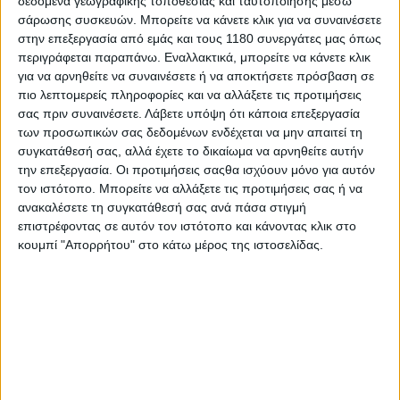
δεδομένα γεωγραφικής τοποθεσίας και ταυτοποίησης μέσω
σάρωσης συσκευών. Μπορείτε να κάνετε κλικ για να συναινέσετε
στην επεξεργασία από εμάς και τους 1180 συνεργάτες μας όπως
περιγράφεται παραπάνω. Εναλλακτικά, μπορείτε να κάνετε κλικ
για να αρνηθείτε να συναινέσετε ή να αποκτήσετε πρόσβαση σε
πιο λεπτομερείς πληροφορίες και να αλλάξετε τις προτιμήσεις
σας πριν συναινέσετε.
Λάβετε υπόψη ότι κάποια επεξεργασία
Με τροχό 21 ιντσών και μεγάλες διαδρομές
των προσωπικών σας δεδομένων ενδέχεται να μην απαιτεί τη
αναρτήσεων, το ALLTRHIKE είναι η επόμενη
συγκατάθεσή σας, αλλά έχετε το δικαίωμα να αρνηθείτε αυτήν
μοτοσυκλέτα που έχει ακόμη μεγαλύτερο ενδιαφέρον
την επεξεργασία. Οι προτιμήσεις σαςθα ισχύουν μόνο για αυτόν
για όσους ακολουθούν πιστά την μόδα των adventure,
τον ιστότοπο. Μπορείτε να αλλάξετε τις προτιμήσεις σας ή να
αφού είναι μια μοτοσυκλέτα με σαφείς βλέψεις για
ανακαλέσετε τη συγκατάθεσή σας ανά πάσα στιγμή
χωμάτινες περιπέτειες.
επιστρέφοντας σε αυτόν τον ιστότοπο και κάνοντας κλικ στο
κουμπί "Απορρήτου" στο κάτω μέρος της ιστοσελίδας.