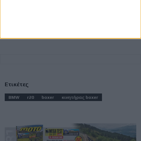
Ετικέτες
BMW
r20
boxer
κινητήρας boxer