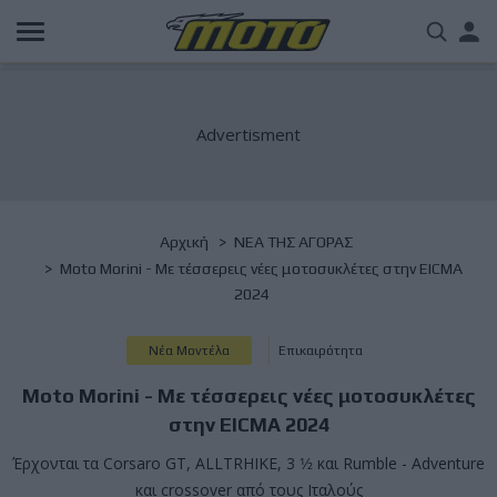
Παράκαμψη
Us
προς
το
acc
κυρίως
περιεχόμενο
me
Breadcrumb
Αρχική
NΕΑ ΤΗΣ ΑΓΟΡΑΣ
Moto Morini - Με τέσσερεις νέες μοτοσυκλέτες στην EICMA
2024
Νέα Μοντέλα
Επικαιρότητα
Moto Morini - Με τέσσερεις νέες μοτοσυκλέτες
στην EICMA 2024
Έρχονται τα Corsaro GT, ALLTRHIKE, 3 1⁄2 και Rumble - Adventure
και crossover από τους Ιταλούς