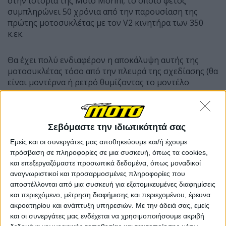
στην ιστορία της Moto Morini, το οποίο φέτος
συμπληρώνει 50 χρόνια από την παρουσίαση της
πρώτης μοτοσυκλέτας με τον V2 κινητήρα των 350
κ.εκ.
Θα έχει πολύ ενδιαφέρον η αποκάλυψη αυτής της
μοτοσυκλέτας τόσο από την πλευρά της σχεδίασης (θα
είναι μοντέρνα ή ρετρό θυμίζοντας το μοντέλο
εκείνης της εποχής;) όσο και των προδιαγραφών της
αφού και ο κινητήρας της θα μπορούσε να είναι
μονοκύλινδρος, δικύλινδρος εν σειρά ή ακόμη και με
περιεχόμενη γωνία για τους κυλίνδρους του, όπως
Σεβόμαστε την ιδιωτικότητά σας
τότε.
Εμείς και οι συνεργάτες μας αποθηκεύουμε και/ή έχουμε
πρόσβαση σε πληροφορίες σε μια συσκευή, όπως τα cookies,
και επεξεργαζόμαστε προσωπικά δεδομένα, όπως μοναδικοί
αναγνωριστικοί και προσαρμοσμένες πληροφορίες που
αποστέλλονται από μια συσκευή για εξατομικευμένες διαφημίσεις
και περιεχόμενο, μέτρηση διαφήμισης και περιεχομένου, έρευνα
ακροατηρίου και ανάπτυξη υπηρεσιών.
Με την άδειά σας, εμείς
και οι συνεργάτες μας ενδέχεται να χρησιμοποιήσουμε ακριβή