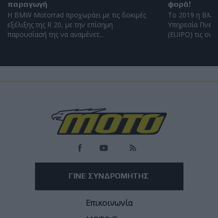
παραγωγή
φορά!
Η BMW Motorrad προχωράει με τις δοκιμές
Το 2019 η BMW
εξέλιξης της R 20, με την επίσημη
Υπηρεσία Πνευμ
παρουσίασή της να αναμένετ...
(EUIPO) τις ονομ
Νέα Μοντέλα
Kawasaki συνεχίζει τις Ninja ZX-4R, ZX-4RR,
ZX-6R 636 και Ninja 500 και το 2027
Περνάνε στην νέα γκάμα των πράσινων για το ερχόμενο έτος