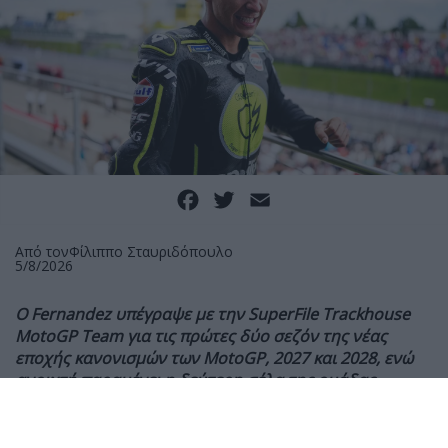
Facebook
Twitter
Email
Από τον
Φίλιππο Σταυριδόπουλο
5/8/2026
Ο
Fernandez υπέγραψε με την SuperFile Trackhouse
MotoGP Team για τις πρώτες δύο σεζόν της νέας
εποχής κανονισμών των
MotoGP, 2027 και 2028, ενώ
ανοιχτή παραμένει η δεύτερη σέλα της ομάδας.
Η SuperFile Trackhouse MotoGP Team ανακοίνωσε