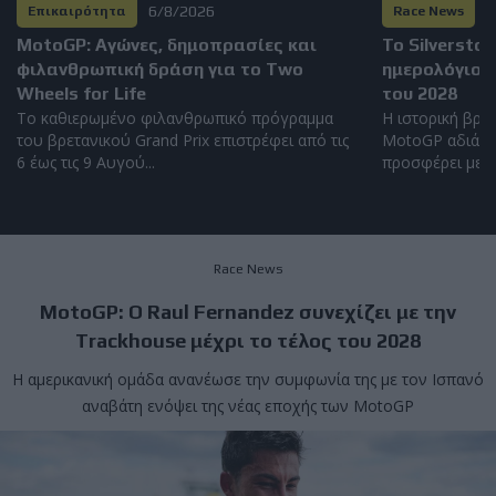
6/8/2026
6
Επικαιρότητα
Race News
MotoGP: Αγώνες, δημοπρασίες και
Το Silversto
φιλανθρωπική δράση για το Two
ημερολόγιο 
Wheels for Life
του 2028
Το καθιερωμένο φιλανθρωπικό πρόγραμμα
Η ιστορική βρετ
του βρετανικού Grand Prix επιστρέφει από τις
MotoGP αδιάκο
6 έως τις 9 Αυγού...
προσφέρει μερικ
Race News
MotoGP: Ο Raul Fernandez συνεχίζει με την
Trackhouse μέχρι το τέλος του 2028
Η αμερικανική ομάδα ανανέωσε την συμφωνία της με τον Ισπανό
αναβάτη ενόψει της νέας εποχής των MotoGP