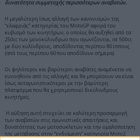
δυνατότητα συμμετοχής π
ερισσότερων αναβατών.
Η μεγαλύτερη ίσως αλλαγή των κανονισμών της
“ελαφριάς” κατηγορίας του MotoGP αφορά τον
κυβισμό των κινητήρων, ο οποίος θα αυξηθεί από τα
250cc των μονοκύλινδρων που αγωνίζονται, σε 500cc
με δύο κυλίνδρους, αποδίδοντας περίπου 80 ίππους
(από τους περίπου 60 που αποδίδουν σήμερα).
Οι ψηλότεροι και βαρύτεροι αναβάτες αναμένεται να
ευνοηθούν από τις αλλαγές και θα μπορέσουν να είναι
ίσως ανταγωνιστικότεροι με την βαρύτερη
πλατφόρμα που θα χρησιμοποιεί δικύλινδρους
κινητήρες.
Η αύξηση αυτή στοχεύει σε καλύτερη προσαρμογή
των αναβατών στις αγωνιστικές απαιτήσεις και
δυνατότητες των μοτοσυκλετών και την ομαλοποίηση
της μετάβασης στην “ενδιάμεση” κατηγορία Moto2.