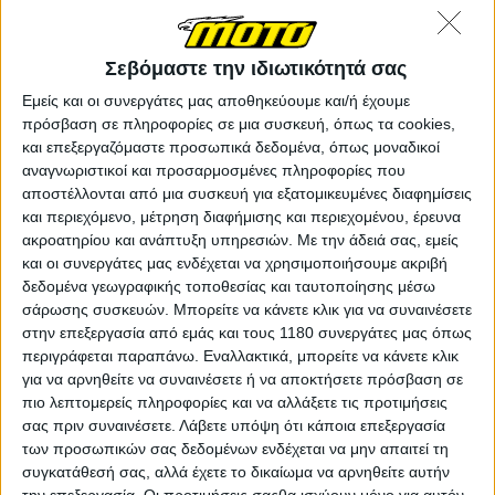
Σεβόμαστε την ιδιωτικότητά σας
Εμείς και οι συνεργάτες μας αποθηκεύουμε και/ή έχουμε
πρόσβαση σε πληροφορίες σε μια συσκευή, όπως τα cookies,
και επεξεργαζόμαστε προσωπικά δεδομένα, όπως μοναδικοί
αναγνωριστικοί και προσαρμοσμένες πληροφορίες που
αποστέλλονται από μια συσκευή για εξατομικευμένες διαφημίσεις
και περιεχόμενο, μέτρηση διαφήμισης και περιεχομένου, έρευνα
ακροατηρίου και ανάπτυξη υπηρεσιών.
Με την άδειά σας, εμείς
και οι συνεργάτες μας ενδέχεται να χρησιμοποιήσουμε ακριβή
δεδομένα γεωγραφικής τοποθεσίας και ταυτοποίησης μέσω
σάρωσης συσκευών. Μπορείτε να κάνετε κλικ για να συναινέσετε
στην επεξεργασία από εμάς και τους 1180 συνεργάτες μας όπως
Εξίσου, αν όχι μεγαλύτερη αλλαγή θα είναι ο
περιγράφεται παραπάνω. Εναλλακτικά, μπορείτε να κάνετε κλικ
περιορισμός της κατηγορίας Moto3 σε ένα μόνο
για να αρνηθείτε να συναινέσετε ή να αποκτήσετε πρόσβαση σε
προμηθευτή μοτοσυκλετών από το 2028, ξεπερνώντας
πιο λεπτομερείς πληροφορίες και να αλλάξετε τις προτιμήσεις
έτσι την σημερινή διπλή παρουσία Honda–KTM. Πέρα
σας πριν συναινέσετε.
Λάβετε υπόψη ότι κάποια επεξεργασία
από το τρέχον δίδυμο ΚΤΜ - Honda, ενδιαφέρον
των προσωπικών σας δεδομένων ενδέχεται να μην απαιτεί τη
φαίνεται να έχουν επιδείξει και άλλοι κατασκευαστές
συγκατάθεσή σας, αλλά έχετε το δικαίωμα να αρνηθείτε αυτήν
για την αποκλειστικότητα, μεταξύ των οποίων η