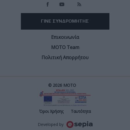
Facebook
Twitter
Email
Από τον
Θάνο Αμβρ. Φελούκα
8/8/2026
Ισοφάρισε ο Martin σήμερα, το ρεκόρ νικών του Marc
Marquez, στην σύντομη ιστορία του θεσμού των
Sprint αγώνων των MotoGP. Ταυτόχρονα είχαμε για