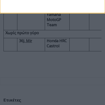
42
A. Rins
Monster
1 Laps
Energy
Yamaha
MotoGP
Team
Χωρίς πρώτο γύρο
36
J. Mir
Honda HRC
Castrol
Ετικέτες