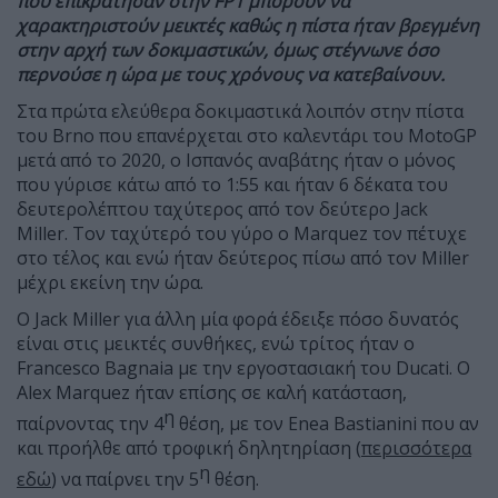
που επικράτησαν στην
FP1 μπορούν να
χαρακτηριστούν μεικτές καθώς η πίστα ήταν βρεγμένη
στην αρχή των δοκιμαστικών, όμως στέγνωνε όσο
περνούσε η ώρα με τους χρόνους να κατεβαίνουν.
Στα πρώτα ελεύθερα δοκιμαστικά λοιπόν στην πίστα
του Brno που επανέρχεται στο καλεντάρι του MotoGP
μετά από το 2020, ο Ισπανός αναβάτης ήταν ο μόνος
που γύρισε κάτω από το 1:55 και ήταν 6 δέκατα του
δευτερολέπτου ταχύτερος από τον δεύτερο Jack
Miller. Τον ταχύτερό του γύρο ο Marquez τον πέτυχε
στο τέλος και ενώ ήταν δεύτερος πίσω από τον Miller
μέχρι εκείνη την ώρα.
Ο Jack Miller για άλλη μία φορά έδειξε πόσο δυνατός
είναι στις μεικτές συνθήκες, ενώ τρίτος ήταν ο
Francesco Bagnaia με την εργοστασιακή του Ducati. Ο
Alex Marquez ήταν επίσης σε καλή κατάσταση,
η
παίρνοντας την 4
θέση, με τον Enea Bastianini που αν
και προήλθε από τροφική δηλητηρίαση (
περισσότερα
η
εδώ
) να παίρνει την 5
θέση.