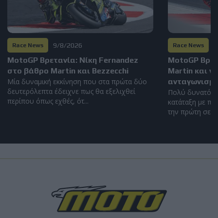
9/8/2026
8
Race News
Race News
MotoGP Βρετανία: Νίκη Fernandez
MotoGP Βρετα
στο βάθρο Martin και Bezzecchi
Martin και ν
Μία δυναμική εκκίνηση που στα πρώτα δύο
ανταγωνισμό
δευτερόλεπτα έδειχνε πως θα εξελιχθεί
Πολύ δυνατός 
περίπου όπως εχθές, ότ...
κατάταξη με πέ
την πρώτη σειρά
Race News
MotoGP Βρετανία SPRINT: Μεγάλη νίκη Martin
σε απόλυτη επικράτηση της Aprilia
Πρώτη φορά όλο το βάθρο Aprilia στον Sprint!