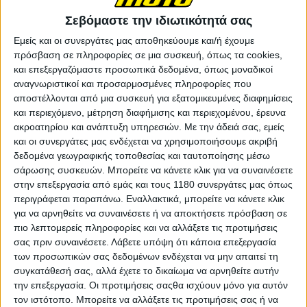
3
Bagnaia
Lenovo Team
01:55.259
BK8 Gresini
Σεβόμαστε την ιδιωτικότητά σας
Racing
Εμείς και οι συνεργάτες μας αποθηκεύουμε και/ή έχουμε
4
Alex Marquez
MotoGP
01:55.371
πρόσβαση σε πληροφορίες σε μια συσκευή, όπως τα cookies,
Red Bull KTM
και επεξεργαζόμαστε προσωπικά δεδομένα, όπως μοναδικοί
5
Enea Bastianini
Tech3
01:55.598
αναγνωριστικοί και προσαρμοσμένες πληροφορίες που
αποστέλλονται από μια συσκευή για εξατομικευμένες διαφημίσεις
Red Bull KTM
και περιεχόμενο, μέτρηση διαφήμισης και περιεχομένου, έρευνα
Factory
ακροατηρίου και ανάπτυξη υπηρεσιών.
Με την άδειά σας, εμείς
6
Pedro Acosta
Racing
01:55.679
και οι συνεργάτες μας ενδέχεται να χρησιμοποιήσουμε ακριβή
Marco
δεδομένα γεωγραφικής τοποθεσίας και ταυτοποίησης μέσω
7
Bezzecchi
Aprilia Racing
01:55.864
σάρωσης συσκευών. Μπορείτε να κάνετε κλικ για να συναινέσετε
Honda HRC
στην επεξεργασία από εμάς και τους 1180 συνεργάτες μας όπως
8
Luca Marini
Castrol
01:55.945
περιγράφεται παραπάνω. Εναλλακτικά, μπορείτε να κάνετε κλικ
Monster
για να αρνηθείτε να συναινέσετε ή να αποκτήσετε πρόσβαση σε
Energy
πιο λεπτομερείς πληροφορίες και να αλλάξετε τις προτιμήσεις
Yamaha
σας πριν συναινέσετε.
Λάβετε υπόψη ότι κάποια επεξεργασία
MotoGP
των προσωπικών σας δεδομένων ενδέχεται να μην απαιτεί τη
9
Alex Rins
Team
01:56.169
συγκατάθεσή σας, αλλά έχετε το δικαίωμα να αρνηθείτε αυτήν
την επεξεργασία. Οι προτιμήσεις σαςθα ισχύουν μόνο για αυτόν
Takaaki
IDEMITSU
τον ιστότοπο. Μπορείτε να αλλάξετε τις προτιμήσεις σας ή να