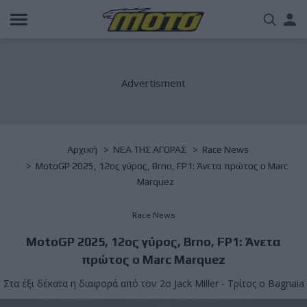
Παράκαμψη
Us
προς
το
acc
κυρίως
περιεχόμενο
me
Breadcrumb
Αρχική
NΕΑ ΤΗΣ ΑΓΟΡΑΣ
Race News
MotoGP 2025, 12ος γύρος, Brno, FP1: Άνετα πρώτος ο Marc
Marquez
Race News
MotoGP 2025, 12ος γύρος, Brno, FP1: Άνετα
πρώτος ο Marc Marquez
Στα έξι δέκατα η διαφορά από τον 2ο Jack Miller - Τρίτος ο Bagnaia