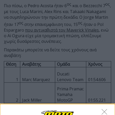
ος
ος
Πιο πίσω, ο Pedro Acosta ήταν 6
και ο Bezzecchi 7
,
με τους Luca Marini, Alex Rins και Takaaki Nakagami
να συμπληρώνουν την πρώτη δεκάδα. Ο Jorge Martin
ος
ος
ήταν 17
στην επανεμφάνιση του, 15
ήταν ο Pol
Espargaro
που αντικαθιστά τον Maverick Vinales
, ενώ
ο Ai Ogura είχε μία τρομακτική πτώση, ελπίζουμε
χωρίς δυσάρεστες συνέπειες.
Παρακάτω μπορείτε να δείτε τους χρόνους ανά
αναβάτη:
Θέση
Αναβάτης
Ομάδα
Χρόνος
Ducati
1
Marc Marquez
Lenovo Team
01:54.606
Prima Pramac
Yamaha
2
Jack Miller
MotoGP
01:55.221
Francesco
Ducati