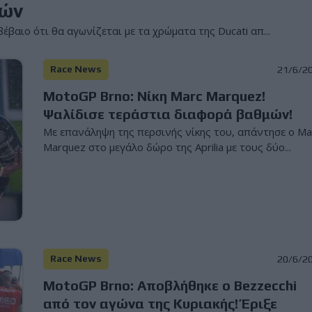
κών
βαιο ότι θα αγωνίζεται με τα χρώματα της Ducati απ...
Race News
21/6/2
MotoGP Brno: Νίκη Marc Marquez!
Ψαλίδισε τεράστια διαφορά βαθμών!
Με επανάληψη της περσινής νίκης του, απάντησε ο Ma
Marquez στο μεγάλο δώρο της Aprilia με τους δύο...
Race News
20/6/2
MotoGP Brno: Αποβλήθηκε ο Bezzecchi
από τον αγώνα της Κυριακής! Έριξε