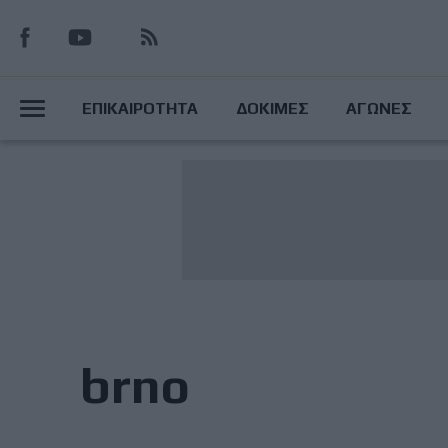
Παράκαμψη
προς
το
Main
κυρίως
ΕΠΙΚΑΙΡΟΤΗΤΑ
ΔΟΚΙΜΕΣ
ΑΓΩΝΕΣ
περιεχόμενο
Menu
brno