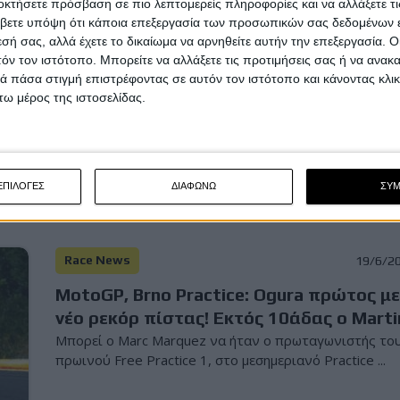
οκτήσετε πρόσβαση σε πιο λεπτομερείς πληροφορίες και να αλλάξετε τι
Race News
20/6/2
βετε υπόψη ότι κάποια επεξεργασία των προσωπικών σας δεδομένων ε
εσή σας, αλλά έχετε το δικαίωμα να αρνηθείτε αυτήν την επεξεργασία. 
MotoGP Brno: Pole Position με ρεκόρ
τόν τον ιστότοπο. Μπορείτε να αλλάξετε τις προτιμήσεις σας ή να ανακα
πίστας για τον Ai Ogura!
 πάσα στιγμή επιστρέφοντας σε αυτόν τον ιστότοπο και κάνοντας κλι
Την πρώτη pole position Ιάπωνα αναβάτη εδώ και έξι
ω μέρος της ιστοσελίδας.
χρόνια, πέτυχε σήμερα ο Ai Ogura σημειώνοντας ρεκ...
ΕΠΙΛΟΓΕΣ
ΔΙΑΦΩΝΩ
ΣΥ
Race News
19/6/2
MotoGP, Brno Practice: Ogura πρώτος μ
νέο ρεκόρ πίστας! Εκτός 10άδας ο Marti
Μπορεί ο Marc Marquez να ήταν ο πρωταγωνιστής το
πρωινού Free Practice 1, στο μεσημεριανό Practice ...