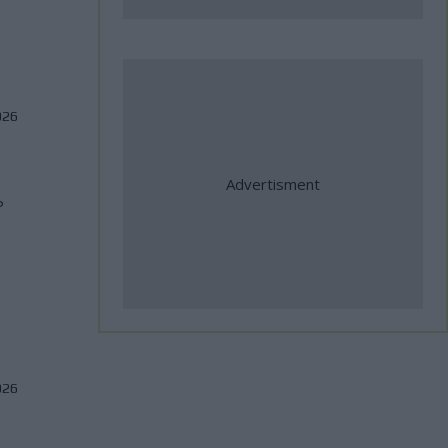
31 Ιούλιος, 2026
ΑΜΟΤΟΕ: Επιτυχίες Ελλήνων
αθλητών στο Βαλκανικό
026
Πρωτάθλημα Ταχύτητας και
σημαντικές διεθνείς
συμμετοχές
P
31 Ιούλιος, 2026
Η Αλεξανδρούπολη ο τρίτος
σταθμός της κοινής δράσης
ΑΜΟΤΟΕ και ΜΟΤΟΕ για την
οδική ασφάλεια
026
31 Ιούλιος, 2026