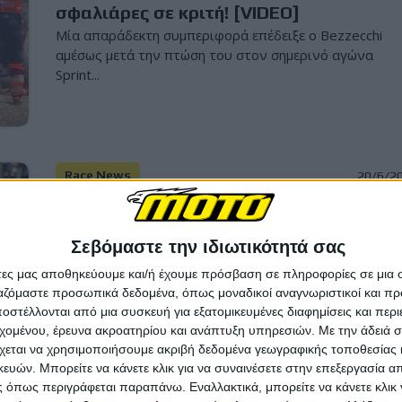
σφαλιάρες σε κριτή! [VIDEO]
Μία απαράδεκτη συμπεριφορά επέδειξε ο Bezzecchi
αμέσως μετά την πτώση του στον σημερινό αγώνα
Sprint...
Race News
20/6/2
MotoGP Brno Sprint: Νίκη Bagnaia με
δυνατό Ai Ogura και Marc Marquez να
Σεβόμαστε την ιδιωτικότητά σας
ακολουθεί
άτες μας αποθηκεύουμε και/ή έχουμε πρόσβαση σε πληροφορίες σε μια
Οι πιθανότητες να συνεχίσει να πηγαίνει καλά ο Ai
ργαζόμαστε προσωπικά δεδομένα, όπως μοναδικοί αναγνωριστικοί και 
Ogura παρά το συνεχές σπάσιμο του ρεκόρ πίστας και..
στέλλονται από μια συσκευή για εξατομικευμένες διαφημίσεις και περ
εχομένου, έρευνα ακροατηρίου και ανάπτυξη υπηρεσιών.
Με την άδειά σα
χεται να χρησιμοποιήσουμε ακριβή δεδομένα γεωγραφικής τοποθεσίας 
ών. Μπορείτε να κάνετε κλικ για να συναινέσετε στην επεξεργασία απ
 όπως περιγράφεται παραπάνω. Εναλλακτικά, μπορείτε να κάνετε κλικ γ