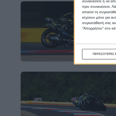
συναινέσετε ή να απ
πριν συναινέσετε.
Λά
απαιτεί τη συγκατάθ
ισχύουν μόνο για αυ
συγκατάθεσή σας ανά
"Απορρήτου" στο κάτ
ΠΕΡΙΣΣΟΤΕΡΕΣ 