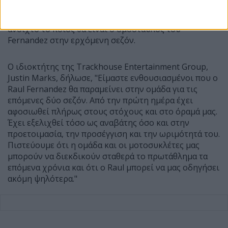
Η άλλη θέση της ομάδας της Trackhouse για το 2027
δεν έχει ακόμη καλυφθεί, με την ομάδα να αφήνει
ανοιχτό το ποιος θα είναι ο ομοσταυλος του
Fernandez στην ερχόμενη σεζόν.
Ο ιδιοκτήτης της Trackhouse Entertainment Group,
Justin Marks, δήλωσε, "Είμαστε ενθουσιασμένοι που ο
Raul Fernandez θα παραμείνει στην ομάδα για τις
επόμενες δύο σεζόν. Από την πρώτη ημέρα έχει
αφοσιωθεί πλήρως στους στόχους και στο όραμά μας.
Έχει εξελιχθεί τόσο ως αναβάτης όσο και στην
προετοιμασία, την προσέγγιση και την ωριμότητά του.
Πιστεύουμε ότι η ομάδα και οι μοτοσυκλέτες μας
μπορούν να διεκδικούν σταθερά το πρωτάθλημα τα
επόμενα χρόνια και ότι ο Raul μπορεί να μας οδηγήσει
ακόμη ψηλότερα."