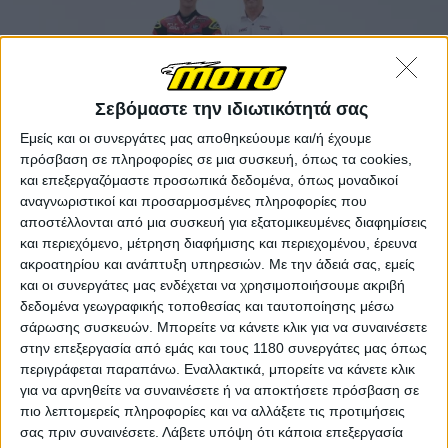
Σεβόμαστε την ιδιωτικότητά σας
Εμείς και οι συνεργάτες μας αποθηκεύουμε και/ή έχουμε
πρόσβαση σε πληροφορίες σε μια συσκευή, όπως τα cookies,
και επεξεργαζόμαστε προσωπικά δεδομένα, όπως μοναδικοί
αναγνωριστικοί και προσαρμοσμένες πληροφορίες που
αποστέλλονται από μια συσκευή για εξατομικευμένες διαφημίσεις
και περιεχόμενο, μέτρηση διαφήμισης και περιεχομένου, έρευνα
Ο ιδρυτής και Διευθυντής της ομάδας, Lucio
ακροατηρίου και ανάπτυξη υπηρεσιών.
Με την άδειά σας, εμείς
Cecchinello, είπε, "Ήμουν ο πρώτος αναβάτης που
και οι συνεργάτες μας ενδέχεται να χρησιμοποιήσουμε ακριβή
ξεκίνησε το ταξίδι της LCR, το οποίο δεν είναι μόνο το
δεδομένα γεωγραφικής τοποθεσίας και ταυτοποίησης μέσω
σάρωσης συσκευών. Μπορείτε να κάνετε κλικ για να συναινέσετε
όνειρό μου, αλλά και το σπίτι μου. Στα χρόνια που
στην επεξεργασία από εμάς και τους 1180 συνεργάτες μας όπως
ακολούθησαν είχαμε το προνόμιο να βλέπουμε
περιγράφεται παραπάνω. Εναλλακτικά, μπορείτε να κάνετε κλικ
πολλούς αναβάτες να εξελίσσονται εδώ, ο καθένας
για να αρνηθείτε να συναινέσετε ή να αποκτήσετε πρόσβαση σε
αφήνοντας το δικό του αποτύπωμα με σπουδαία
πιο λεπτομερείς πληροφορίες και να αλλάξετε τις προτιμήσεις
αποτελέσματα και αξέχαστες στιγμές. Για το 2026,
σας πριν συναινέσετε.
Λάβετε υπόψη ότι κάποια επεξεργασία
είμαι απίστευτα περήφανος που έχουμε στην ομάδα