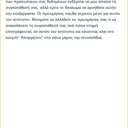
των προσωπικών σας δεδομένων ενδέχεται να μην απαιτεί τη
τον Βραζιλιάνο Diogo Moreira με την Pro Honda LCR.
συγκατάθεσή σας, αλλά έχετε το δικαίωμα να αρνηθείτε αυτήν
Έχει δείξει σταθερά μια εξαιρετική ικανότητα
την επεξεργασία. Οι προτιμήσεις σαςθα ισχύουν μόνο για αυτόν
προσαρμογής σε κάθε μοτοσυκλέτα. Η αφοσίωση, η
τον ιστότοπο. Μπορείτε να αλλάξετε τις προτιμήσεις σας ή να
εργατικότητα και η προσωπικότητά του ταιριάζουν
ανακαλέσετε τη συγκατάθεσή σας ανά πάσα στιγμή
απόλυτα με τις αξίες της LCR. Παράλληλα, είμαι πολύ
επιστρέφοντας σε αυτόν τον ιστότοπο και κάνοντας κλικ στο
περήφανος που έχουμε τον Johann Zarco. Η εμπειρία
κουμπί "Απορρήτου" στο κάτω μέρος της ιστοσελίδας.
που έχει συγκεντρώσει όλα αυτά τα χρόνια αποτελεί
τεράστια συνεισφορά στα αποτελέσματά μας και μαζί
του έχουμε χτίσει έναν ισχυρό δεσμό με κοινό στόχο
και απόλυτη σύμπνοια."
Ο Cecchinello στάθηκε και στην ιστορική διάσταση της
φετινής χρονιάς: "Το 2026 συμπληρώνουμε 30 χρόνια
LCR. Από το 1996 έχουμε κατακτήσει 133 βάθρα, 41
νίκες και 36 pole positions. Ως διευθυντής της ομάδας
ανυπομονώ να δω αυτά τα νούμερα να μεγαλώνουν.
Είμαστε πλήρως αποφασισμένοι να παλέψουμε γι’
αυτό."