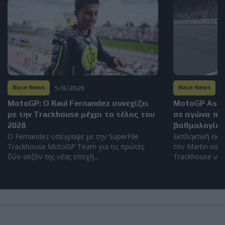
5/8/2026
2
Race News
Race News
MotoGP: Ο Raul Fernandez συνεχίζει
MotoGP Assen
με την Trackhouse μέχρι το τέλος του
σε αγώνα πο
2028
βαθμολογία
Ο Fernandez υπέγραψε με την SuperFile
Εκπληκτική εκκίν
Trackhouse MotoGP Team για τις πρώτες
τον Martin να φ
δύο σεζόν της νέας εποχή...
Trackhouse να α
Load