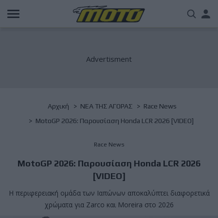
Παράκαμψη
Us
προς
το
acc
κυρίως
περιεχόμενο
me
Breadcrumb
Αρχική
NΕΑ ΤΗΣ ΑΓΟΡΑΣ
Race News
MotoGP 2026: Παρουσίαση Honda LCR 2026 [VIDEO]
Race News
MotoGP 2026: Παρουσίαση Honda LCR 2026
[VIDEO]
Η περιφερειακή ομάδα των Ιαπώνων αποκαλύπτει διαφορετικά
χρώματα για Zarco και Moreira στο 2026