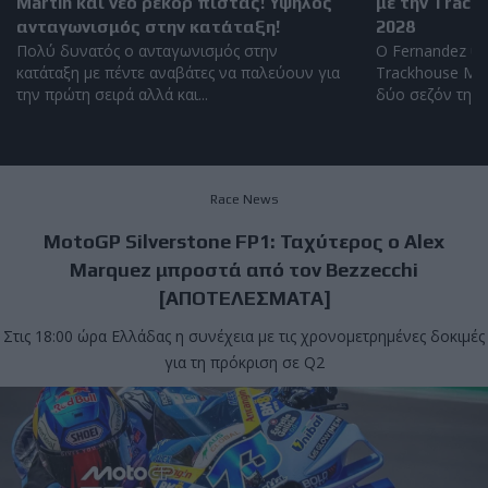
Martin και νέο ρεκόρ πίστας! Υψηλός
με την Track
ανταγωνισμός στην κατάταξη!
2028
Πολύ δυνατός ο ανταγωνισμός στην
Ο Fernandez υπ
κατάταξη με πέντε αναβάτες να παλεύουν για
Trackhouse Mot
την πρώτη σειρά αλλά και...
δύο σεζόν της ν
Race News
MotoGP Silverstone FP1: Ταχύτερος ο Alex
Marquez μπροστά από τον Bezzecchi
[ΑΠΟΤΕΛΕΣΜΑΤΑ]
Στις 18:00 ώρα Ελλάδας η συνέχεια με τις χρονομετρημένες δοκιμές
για τη πρόκριση σε Q2