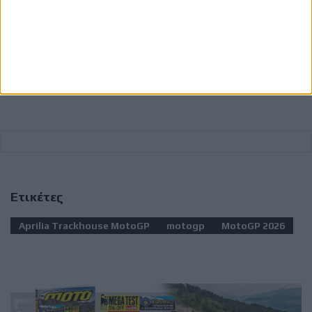
47
A.
Yamaha
+1.669
01:58.842
13
Fernandez
Factory
/
Racing
+0.252
Ετικέτες
Aprilia Trackhouse MotoGP
motogp
MotoGP 2026