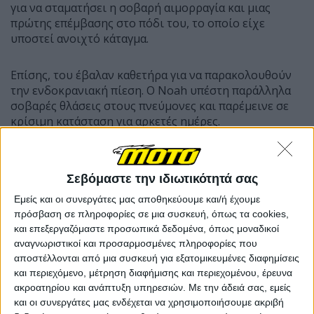
για να σταματήσει η σοβαρή αιμορραγία και μιας
πρώτης επέμβασης στο πόδι του, το οποίο είχε
υποστεί ανοιχτό κάταγμα.
Επίσης, του έβαλαν καθετήρα για να παρακολουθούν
την ενδοκρανιακή πίεση. Ο Noah υπέστη παράλληλα
σοβαρές θλάσεις στους πνεύμονες και παρέμεινε σε
κρίσιμη κατάσταση για αρκετές ημέρες.
Την Τετάρτη, οι γιατροί ανακοίνωσαν ότι η κατάστασή
του δεν ήταν πλέον κρίσιμη και από εκείνη τη στιγμή
Σεβόμαστε την ιδιωτικότητά σας
και μετά συνέχισε να σημειώνει αξιοσημείωτη
Εμείς και οι συνεργάτες μας αποθηκεύουμε και/ή έχουμε
πρόοδο. Μετά από επιπλέον ακτινογραφίες, οι γιατροί
πρόσβαση σε πληροφορίες σε μια συσκευή, όπως τα cookies,
διαπίστωσαν επίσης ένα κάταγμα στον αυχένα του. Θα
και επεξεργαζόμαστε προσωπικά δεδομένα, όπως μοναδικοί
χρειαστεί να φορέσει κολάρο για μερικές εβδομάδες
αναγνωριστικοί και προσαρμοσμένες πληροφορίες που
για να σταθεροποιηθεί. Τώρα είναι ξύπνιος και
αποστέλλονται από μια συσκευή για εξατομικευμένες διαφημίσεις
επικοινωνεί με την οικογένειά του και τους γιατρούς.
και περιεχόμενο, μέτρηση διαφήμισης και περιεχομένου, έρευνα
ακροατηρίου και ανάπτυξη υπηρεσιών.
Με την άδειά σας, εμείς
και οι συνεργάτες μας ενδέχεται να χρησιμοποιήσουμε ακριβή