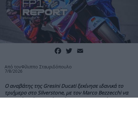
Facebook
Twitter
Email
Από τον
Φίλιππο Σταυριδόπουλο
7/8/2026
Ο αναβάτης της Gresini Ducati ξεκίνησε ιδανικά το
τριήμερο στο Silverstone, με τον Marco Bezzecchi να
επιστρέφει δυναμικά μετά τον τραυματισμό του και
τον Pedro Acosta να συμπληρώνει την πρώτη τριάδα
Με τον πρώτο αγώνα μετά τη θερινή ανάπαυλα να
διεξάγεται στο Silverstone, ο Alex Marquez ήταν ο
ταχύτερος στην πρώτη περίοδο ελεύθερων δοκιμών
(FP1), σημειώνοντας χρόνο 1:58.692 και αφήνοντας