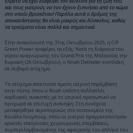
Ελβετό να έχει διαφύγει τον κίνδυνο για τη ζωή του,
και τους γιατρούς να τον έχουν ξυπνήσει από το κώμα
στο οποίο βρισκόταν! Παρόλα αυτά ο δρόμος της
αποκατάστασης θα είναι μακρύς και δύσκολος, καθώς
τα τραύματα είναι πολλά και σημαντικά.
Στην ανακοίνωσή της 31ης Οκτωβρίου 2025, η CIP
Green Power αναφέρει τα εξής: ‘Κατά τη διάρκεια του
γύρου αναγνώρισης του Grand Prix της Μαλαισίας την
Κυριακή (26 Οκτωβρίου), ο Noah Dettwiler ενεπλάκη
σε σοβαρό ατύχημα.
Το ατύχημα απαιτούσε άμεση ιατρική παρέμβαση
στην πίστα, όπου ο Noah υπέστη πολλαπλές
καρδιακές ανακοπές με το ιατρικό προσωπικό να
προχωρά σε επιτυχή ανάνηψη. Στη συνέχεια
μεταφέρθηκε αεροπορικώς στο νοσοκομείο της
Κουάλα Λουμπούρ, όπου οι γιατροί πραγματοποίησαν
αρκετές επείγουσες χειρουργικές επεμβάσεις,
συμπεριλαμβανομένης της αφαίρεσης του σπλήνα του