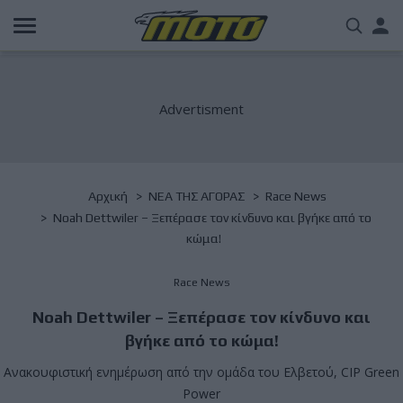
Παράκαμψη
Us
προς
το
acc
κυρίως
περιεχόμενο
me
Breadcrumb
Αρχική
NΕΑ ΤΗΣ ΑΓΟΡΑΣ
Race News
Noah Dettwiler – Ξεπέρασε τον κίνδυνο και βγήκε από το
κώμα!
Race News
Noah Dettwiler – Ξεπέρασε τον κίνδυνο και
βγήκε από το κώμα!
Ανακουφιστική ενημέρωση από την ομάδα του Ελβετού, CIP Green
Power