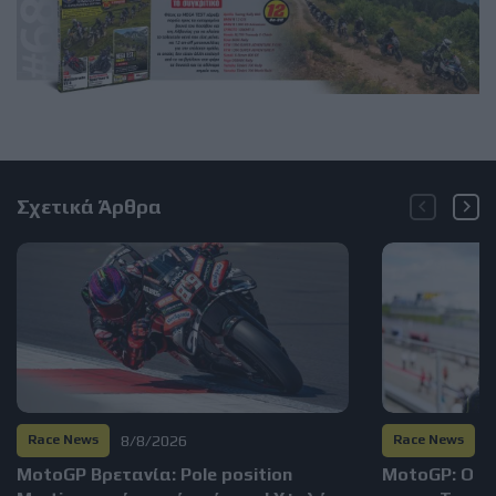
Σχετικά Άρθρα
8/8/2026
5
Race News
Race News
MotoGP Βρετανία: Pole position
MotoGP: Ο Ra