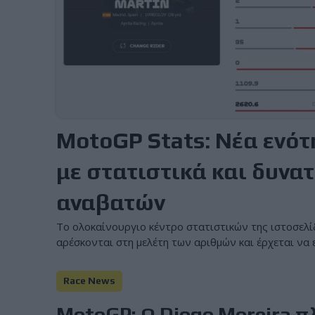
MotoGP Stats: Νέα ενότ
με στατιστικά και δυνα
αναβατών
Το ολοκαίνουργιο κέντρο στατιστικών της ιστοσελί
αρέσκονται στη μελέτη των αριθμών και έρχεται να 
Race News
MotoGP: Ο Diogo Moreira π