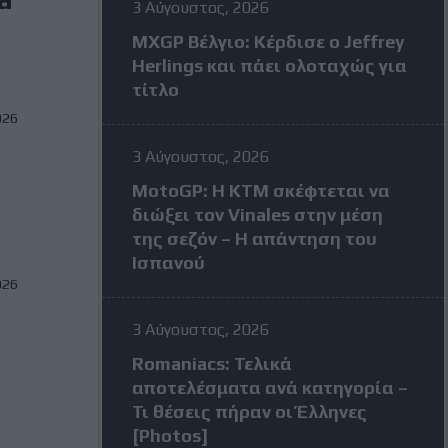
3 Αύγουστος, 2026
MXGP Βέλγιο: Κέρδισε ο Jeffrey
Herlings και πάει ολοταχώς για
τίτλο
026
3 Αύγουστος, 2026
η
MotoGP: Η KTM σκέφτεται να
διώξει τον Vinales στην μέση
.
της σεζόν – Η απάντηση του
Ισπανού
026
3 Αύγουστος, 2026
Romaniacs: Τελικά
αποτελέσματα ανά κατηγορία –
Τι θέσεις πήραν οι Έλληνες
[Photos]