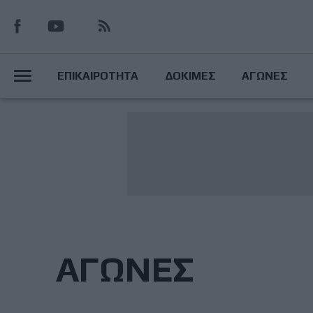
Παράκαμψη
προς
το
Main
κυρίως
ΕΠΙΚΑΙΡΟΤΗΤΑ
ΔΟΚΙΜΕΣ
ΑΓΩΝΕΣ
περιεχόμενο
Menu
ΑΓΩΝΕΣ