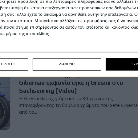
οκτήσετε πρόσβαση σε πιο λεπτομερείς πληροφορίες και να αλλάξετε τι
κλωτσιά του 2015 με τον Rossi [Video]
βετε υπόψη ότι κάποια επεξεργασία των προσωπικών σας δεδομένων ε
Μερικές φορές είναι να απορείς. Μετά τον τραυματισ
εσή σας, αλλά έχετε το δικαίωμα να αρνηθείτε αυτήν την επεξεργασία. 
του Marco Bezzecchi στις κατατακτήριες δοκιμές ...
τόν τον ιστότοπο. Μπορείτε να αλλάξετε τις προτιμήσεις σας ή να ανακα
 πάσα στιγμή επιστρέφοντας σε αυτόν τον ιστότοπο και κάνοντας κλι
ω μέρος της ιστοσελίδας.
Race News
13/7/2
ΕΠΙΛΟΓΕΣ
ΔΙΑΦΩΝΩ
ΣΥ
MotoGP: Με τα χρώματα του Sete
Gibernau εμφανίστηκε η Gresini στο
Sachsenring [Video]
Η Gresini Racing γιόρτασε τα 30 χρόνια της
επαναφέροντας τα θρυλικά χρώματα του Sete Giberna
από το...