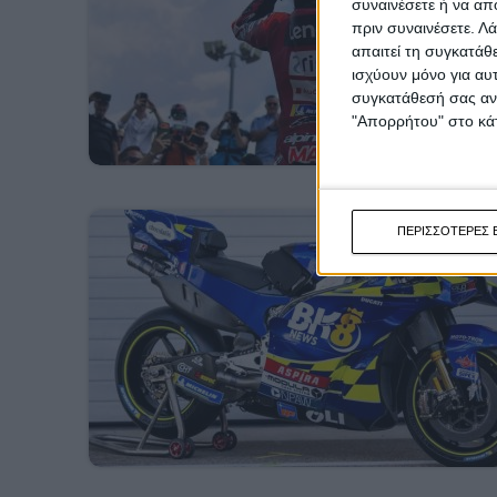
συναινέσετε ή να απ
πριν συναινέσετε.
Λά
απαιτεί τη συγκατάθ
ισχύουν μόνο για αυ
συγκατάθεσή σας ανά
"Απορρήτου" στο κάτ
ΠΕΡΙΣΣΟΤΕΡΕΣ 