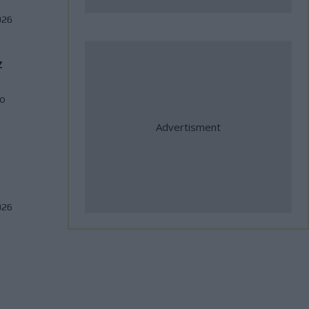
σημαντικές διεθνείς
026
συμμετοχές
z
31 Ιούλιος, 2026
Η Αλεξανδρούπολη ο τρίτος
το
σταθμός της κοινής δράσης
ΑΜΟΤΟΕ και ΜΟΤΟΕ για την
οδική ασφάλεια
31 Ιούλιος, 2026
026
ΜοtoGP: Θετικά νέα για τον
Bezzecchi - Επέστρεψε στις
δοκιμές ενόψει Silverstone
31 Ιούλιος, 2026