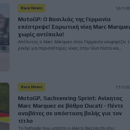
Race News
12/7/2
MotoGP: Ο Βασιλιάς της Γερμανία
επέστρεψε! Σαρωτική νίκη Marc Marque
χωρίς αντίπαλο!
Απόλυτος ο Marc Marquez στην Γερμανία ισοφαρίζει 
ρεκόρ για περισσότερες νίκες στην ίδια πίστα και...
Race News
11/7/2
MotoGP, Sachsenring Sprint: Ανίκητος
Marc Marquez σε βάθρο Ducati - Πέντε
αναβάτες σε απόσταση βολής για τον
τίτλο
Το highside που υπέστη ο Marco Bezzecchi στις