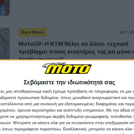
Race News
14/7/2
MotoGP: H KTM θέλει να λύσει τεχνικό
πρόβλημα στους κινητήρες της μα μόνο 
Aprilia συναινεί!
Το θέμα πήρε σοβαρές διαστάσεις μετά το ατύχημα τη
Βαρκελώνης, όταν η ΚΤΜ του Pedro Acosta έσβησε ξ...
Σεβόμαστε την ιδιωτικότητά σας
άτες μας αποθηκεύουμε και/ή έχουμε πρόσβαση σε πληροφορίες σε μια
ργαζόμαστε προσωπικά δεδομένα, όπως μοναδικοί αναγνωριστικοί και 
στέλλονται από μια συσκευή για εξατομικευμένες διαφημίσεις και περ
εχομένου, έρευνα ακροατηρίου και ανάπτυξη υπηρεσιών.
Με την άδειά σα
Race News
13/7/2
χεται να χρησιμοποιήσουμε ακριβή δεδομένα γεωγραφικής τοποθεσίας 
ών. Μπορείτε να κάνετε κλικ για να συναινέσετε στην επεξεργασία απ
MotoGP: Ο Marc Marquez υπερασπίζετα
 όπως περιγράφεται παραπάνω. Εναλλακτικά, μπορείτε να κάνετε κλικ γ
τον Bezzecchi με σπόντα για τη διάσημη