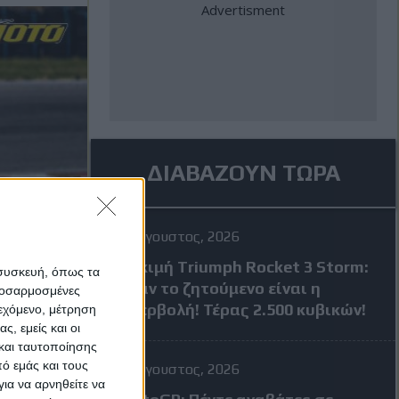
ΔΙΑΒΑΖΟΥΝ ΤΩΡΑ
4 Αύγουστος, 2026
Δοκιμή Triumph Rocket 3 Storm:
 συσκευή, όπως τα
Όταν το ζητούμενο είναι η
προσαρμοσμένες
υπερβολή! Τέρας 2.500 κυβικών!
ιεχόμενο, μέτρηση
ς, εμείς και οι
και ταυτοποίησης
ό εμάς και τους
4 Αύγουστος, 2026
ια να αρνηθείτε να