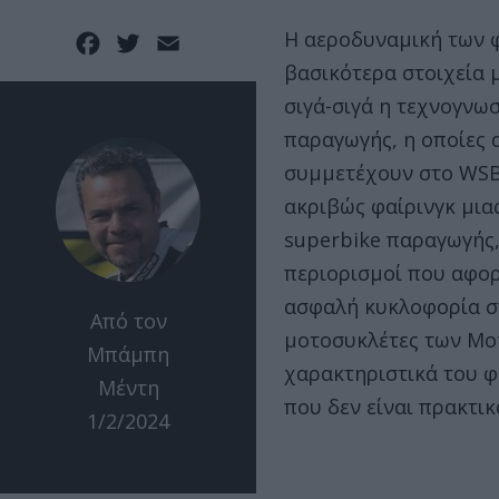
Η αεροδυναμική των φα
Facebook
Twitter
Email
βασικότερα στοιχεία 
σιγά-σιγά η τεχνογνω
παραγωγής, η οποίες
συμμετέχουν στο WSBK
ακριβώς φαίρινγκ μι
superbike παραγωγής
περιορισμοί που αφορ
ασφαλή κυκλοφορία στ
Από τον
μοτοσυκλέτες των Mo
Μπάμπη
χαρακτηριστικά του φα
Μέντη
που δεν είναι πρακτι
1/2/2024