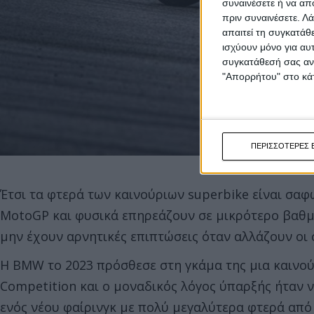
συναινέσετε ή να απ
πριν συναινέσετε.
Λά
απαιτεί τη συγκατάθ
ισχύουν μόνο για αυ
συγκατάθεσή σας ανά
"Απορρήτου" στο κάτ
ΠΕΡΙΣΣΟΤΕΡΕΣ 
Έτσι τα φτερά των καινούριων superbike είναι σαφ
MotoGP και φυσικά επηρεάζουν σε μικρότερο βαθμ
μην έχουν αρνητικές επιπτώσεις όταν αλλάζουν οι 
Η BMW το 2023 πρόσθεσε στη γκάμα της μια καινο
Competition και ο μοναδικός λόγος ύπαρξής ήταν ν
ενός νέου φαίρινγκ με πολύ μεγαλύτερα φτερά από