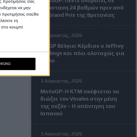
MotoGP: Πέντε αναβάτες σε
ς προτιμήσεις σας
απόσταση 24 βαθμών πριν από
νδέχεται να μην
Οι προτιμήσεις σαςθα
το Grand Prix της Βρετανίας
λέσετε τη
κ στο κουμπί
3 Αύγουστος, 2026
MXGP Βέλγιο: Κέρδισε ο Jeffrey
Herlings και πάει ολοταχώς για
τίτλο
ΜΦΩΝΩ
3 Αύγουστος, 2026
MotoGP: Η KTM σκέφτεται να
διώξει τον Vinales στην μέση
της σεζόν – Η απάντηση του
Ισπανού
3 Αύγουστος, 2026