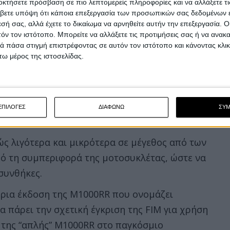
οκτήσετε πρόσβαση σε πιο λεπτομερείς πληροφορίες και να αλλάξετε τι
βετε υπόψη ότι κάποια επεξεργασία των προσωπικών σας δεδομένων ε
εσή σας, αλλά έχετε το δικαίωμα να αρνηθείτε αυτήν την επεξεργασία. 
τόν τον ιστότοπο. Μπορείτε να αλλάξετε τις προτιμήσεις σας ή να ανακα
 πάσα στιγμή επιστρέφοντας σε αυτόν τον ιστότοπο και κάνοντας κλι
ω μέρος της ιστοσελίδας.
ΕΠΙΛΟΓΕΣ
ΔΙΑΦΩΝΩ
ΣΥ
ώς λιγότερα και μικρότερα σε μέγεθος από των
ό τη συμπεριφορά της μοτοσυκλέτας, ώστε να
συνθήκες.
ύρια έκδοση της M1000RR που ονομάζει
α πάρει την σχετική έγκριση της FIM για χρήση
 της “απλής” M1000RR στο παγκόσμιο