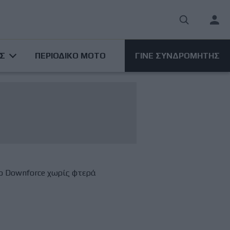
User
acco
ΑΣ
ΠΕΡΙΟΔΙΚΟ ΜΟΤΟ
ΓΙΝΕ ΣΥΝΔΡΟΜΗΤΗΣ
men
ο Downforce χωρίς φτερά