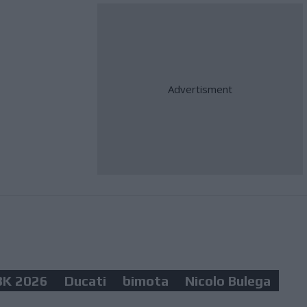
BK 2026
Ducati
bimota
Nicolo Bulega