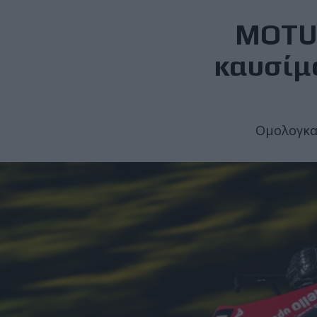
MOTUL
καυσίμο
Ομολογκαρ