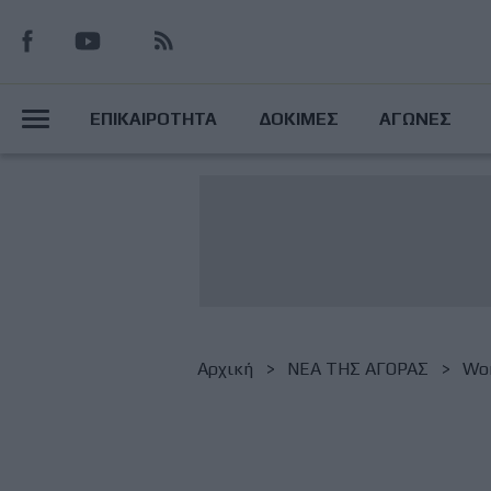
Παράκαμψη
προς
το
Main
κυρίως
ΕΠΙΚΑΙΡΟΤΗΤΑ
ΔΟΚΙΜΕΣ
ΑΓΩΝΕΣ
περιεχόμενο
Menu
Breadcrumb
Αρχική
NΕΑ ΤΗΣ ΑΓΟΡΑΣ
Wor