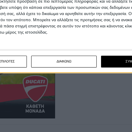
οκτήσετε πρόσβαση σε πιο λεπτομερείς πληροφορίες και να αλλάξετε τι
βετε υπόψη ότι κάποια επεξεργασία των προσωπικών σας δεδομένων ε
πως οι
QJMOTOR SRK 800 RS και Kove 450RR
εσή σας, αλλά έχετε το δικαίωμα να αρνηθείτε αυτήν την επεξεργασία. 
τόν τον ιστότοπο. Μπορείτε να αλλάξετε τις προτιμήσεις σας ή να ανακα
γωνιστούν κανονικά στις κατηγορίες τους.
 πάσα στιγμή επιστρέφοντας σε αυτόν τον ιστότοπο και κάνοντας κλι
ω μέρος της ιστοσελίδας.
ΕΠΙΛΟΓΕΣ
ΔΙΑΦΩΝΩ
ΣΥ