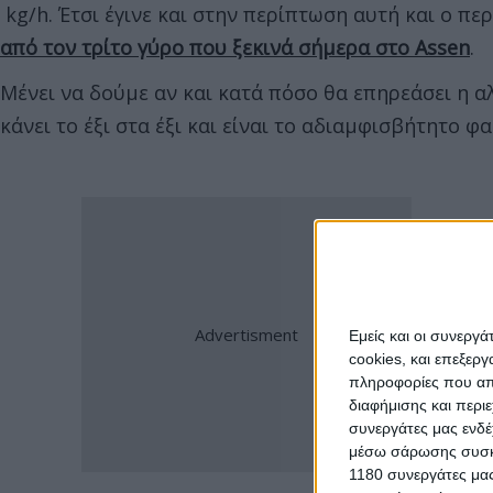
kg/h. Έτσι έγινε και στην περίπτωση αυτή και ο π
από τον τρίτο γύρο που ξεκινά σήμερα στο Assen
.
Μένει να δούμε αν και κατά πόσο θα επηρεάσει η 
κάνει το έξι στα έξι και είναι το αδιαμφισβήτητο φ
Εμείς και οι συνεργ
cookies, και επεξε
πληροφορίες που απο
διαφήμισης και περι
συνεργάτες μας ενδέ
μέσω σάρωσης συσκευ
1180 συνεργάτες μας