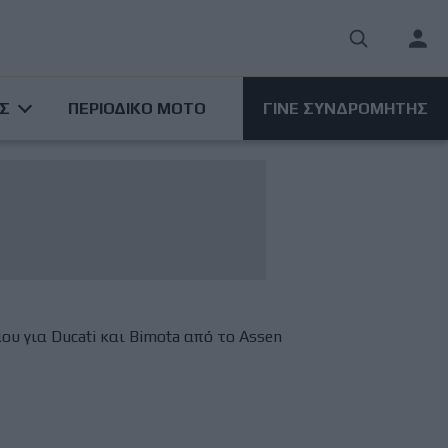
User
acco
ΑΣ
ΠΕΡΙΟΔΙΚΟ ΜΟΤΟ
ΓΙΝΕ ΣΥΝΔΡΟΜΗΤΗΣ
men
 για Ducati και Bimota από το Assen