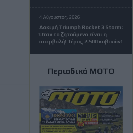
4 Αύγουστος, 2026
Δοκιμή Triumph Rocket 3 Storm:
Όταν το ζητούμενο είναι η
υπερβολή! Τέρας 2.500 κυβικών!
4 Αύγουστος, 2026
Περιοδικό ΜΟΤΟ
MotoGP: Πέντε αναβάτες σε
απόσταση 24 βαθμών πριν από
το Grand Prix της Βρετανίας
3 Αύγουστος, 2026
MXGP Βέλγιο: Κέρδισε ο Jeffrey
Herlings και πάει ολοταχώς για
τίτλο