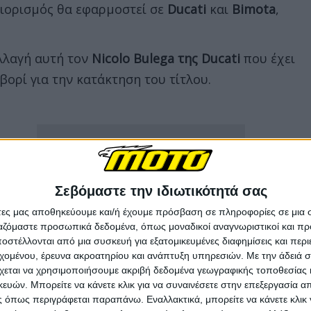
εριορισμός θα εφαρμοστεί σε
Ducati
και
Bimota
,
αλλαγή αυτή τον
Nicolo Bulega της Ducati
που έχει
αβορί για την κατάκτηση του τίτλου.
Σεβόμαστε την ιδιωτικότητά σας
άτες μας αποθηκεύουμε και/ή έχουμε πρόσβαση σε πληροφορίες σε μια
ργαζόμαστε προσωπικά δεδομένα, όπως μοναδικοί αναγνωριστικοί και 
στέλλονται από μια συσκευή για εξατομικευμένες διαφημίσεις και περ
εχομένου, έρευνα ακροατηρίου και ανάπτυξη υπηρεσιών.
Με την άδειά σα
χεται να χρησιμοποιήσουμε ακριβή δεδομένα γεωγραφικής τοποθεσίας 
ών. Μπορείτε να κάνετε κλικ για να συναινέσετε στην επεξεργασία απ
 όπως περιγράφεται παραπάνω. Εναλλακτικά, μπορείτε να κάνετε κλικ γ