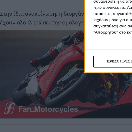
συναινέσετε ή να απ
πριν συναινέσετε.
Λά
Στην ίδια ανακοίνωση, η διοργάνωση κοινοποίησε 
απαιτεί τη συγκατάθ
ισχύουν μόνο για αυ
έχουν ολοκληρώσει την ομολογκασιόν τους και θα α
συγκατάθεσή σας ανά
"Απορρήτου" στο κάτ
ΠΕΡΙΣΣΟΤΕΡΕΣ 