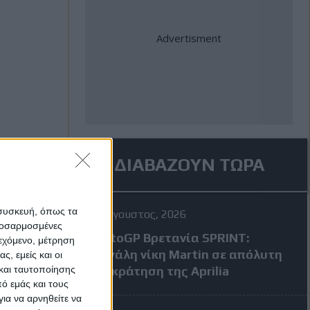
ΔΙΑΒΑΖΟΥΝ ΤΩΡΑ
 συσκευή, όπως τα
8 Αύγουστος, 2026
προσαρμοσμένες
MotoGP Βρετανία SPRINT:
ιεχόμενο, μέτρηση
Μεγάλη νίκη Martin σε απόλυτη
ς, εμείς και οι
και ταυτοποίησης
επικράτηση της Aprilia
ό εμάς και τους
ια να αρνηθείτε να