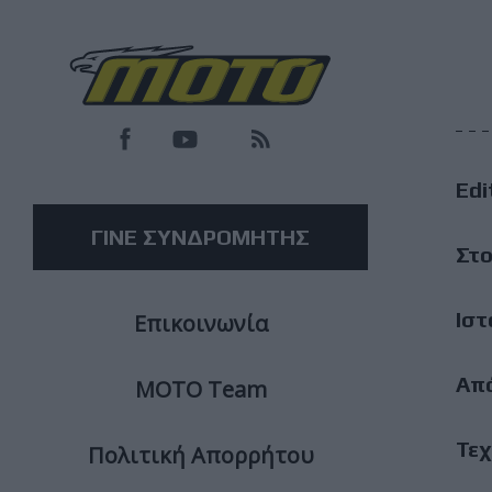
F
M
Edi
M
ΓΙΝΕ ΣΥΝΔΡΟΜΗΤΗΣ
Στο
Ιστ
Επικοινωνία
Απ
ΜΟΤΟ Team
Τεχ
Πολιτική Απορρήτου