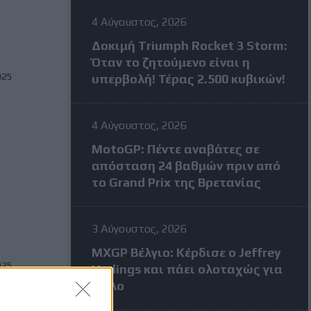
4 Αύγουστος, 2026
Δοκιμή Triumph Rocket 3 Storm:
Όταν το ζητούμενο είναι η
025
υπερβολή! Τέρας 2.500 κυβικών!
4 Αύγουστος, 2026
MotoGP: Πέντε αναβάτες σε
ω
απόσταση 24 βαθμών πριν από
το Grand Prix της Βρετανίας
3 Αύγουστος, 2026
MXGP Βέλγιο: Κέρδισε ο Jeffrey
025
Herlings και πάει ολοταχώς για
τίτλο