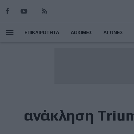
Παράκαμψη
προς
το
Main
κυρίως
ΕΠΙΚΑΙΡΟΤΗΤΑ
ΔΟΚΙΜΕΣ
ΑΓΩΝΕΣ
περιεχόμενο
Menu
ανάκληση Triu