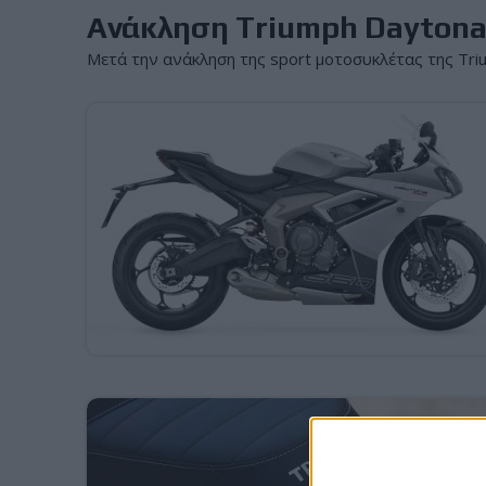
Ανάκληση Triumph Daytona 
Μετά την ανάκληση της sport μοτοσυκλέτας της Trium