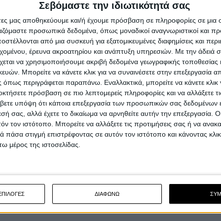
Σεβόμαστε την ιδιωτικότητά σας
στις Η.Π.Α. για τα πίσω φλας
άτες μας αποθηκεύουμε και/ή έχουμε πρόσβαση σε πληροφορίες σε μια
Με αριθμό καμπάνιας 25V141000, ο οργανισμός NHT
ργαζόμαστε προσωπικά δεδομένα, όπως μοναδικοί αναγνωριστικοί και 
στις Η.Π.Α. ανακοινώνει ανάκληση για τα Triumph Sp...
στέλλονται από μια συσκευή για εξατομικευμένες διαφημίσεις και περ
εχομένου, έρευνα ακροατηρίου και ανάπτυξη υπηρεσιών.
Με την άδειά σα
χεται να χρησιμοποιήσουμε ακριβή δεδομένα γεωγραφικής τοποθεσίας 
ών. Μπορείτε να κάνετε κλικ για να συναινέσετε στην επεξεργασία απ
 όπως περιγράφεται παραπάνω. Εναλλακτικά, μπορείτε να κάνετε κλικ γ
οκτήσετε πρόσβαση σε πιο λεπτομερείς πληροφορίες και να αλλάξετε τι
βετε υπόψη ότι κάποια επεξεργασία των προσωπικών σας δεδομένων ε
εσή σας, αλλά έχετε το δικαίωμα να αρνηθείτε αυτήν την επεξεργασία. 
τόν τον ιστότοπο. Μπορείτε να αλλάξετε τις προτιμήσεις σας ή να ανακα
 πάσα στιγμή επιστρέφοντας σε αυτόν τον ιστότοπο και κάνοντας κλι
ω μέρος της ιστοσελίδας.
ΕΠΙΛΟΓΕΣ
ΔΙΑΦΩΝΩ
ΣΥ