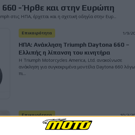
660 - Ήρθε και στην Ευρώπη
ph στις ΗΠΑ, έρχεται και η σχετική οδηγία στην Ευρ...
Επικαιρότητα
1/9/2
ΗΠΑ: Ανάκληση Triumph Daytona 660 –
Ελλιπής η λίπανση του κινητήρα
Η Triumph Motorcycles America, Ltd. ανακοίνωσε
ανάκληση για συγκεκριμένα μοντέλα Daytona 660 λόγ
πι...
Επικαιρότητα
10/3/2
Ανάκληση Triumph Speed Twin 1200,
Speed Twin 1200 RS και Speed Twin 900