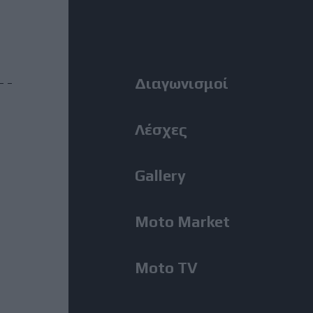
Η Αλεξανδρούπολη ο τρίτος
Right
σταθμός της κοινής δράσης
ΑΜΟΤΟΕ και ΜΟΤΟΕ για την
οδική ασφάλεια
Menu
Διαγωνισμοί
31 Ιούλιος, 2026
ΜοtoGP: Θετικά νέα για τον
Λέσχες
Bezzecchi - Επέστρεψε στις
δοκιμές ενόψει Silverstone
Gallery
31 Ιούλιος, 2026
Moto Market
MotoGP: Ο Lecuona θα
αντικαταστήσει τον Aldeguer
στο Silverstone
Moto TV
31 Ιούλιος, 2026