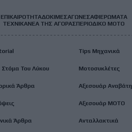
ΕΠΙΚΑΙΡΟΤΗΤΑ
ΔΟΚΙΜΕΣ
ΑΓΩΝΕΣ
ΑΦΙΕΡΩΜΑΤΑ
ooter
ΤΕΧΝΙΚΑ
ΝΕΑ ΤΗΣ ΑΓΟΡΑΣ
ΠΕΡΙΟΔΙΚΟ ΜΟΤΟ
ain
torial
Tips Μηχανικά
enu
 Στόμα Του Λύκου
Μοτοσυκλέτες
ορικά Άρθρα
Αξεσουάρ Αναβάτη
όψεις
Αξεσουάρ ΜΟΤΟ
νικά Άρθρα
Ανταλλακτικά