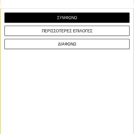
ΣΥΜΦΩΝΩ
ΠΕΡΙΣΣΟΤΕΡΕΣ ΕΠΙΛΟΓΕΣ
ΔΙΑΦΩΝΩ
Επικαιρότητα
1/4/2024
City's Art - Το πρόγραμμα οδηγικών σεμιναρίων για
Απρίλιο-Μάιο 2024
Το πρόγραμμα εκπαίδευσης αναβατών scooter και
μοτοσυκλετών City΄s ART -City΄s Advance Rider Training...