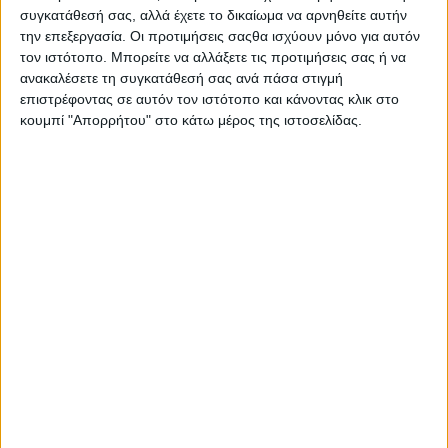
Το σεμινάριο ασφαλούς οδήγησης City Advance Riding
συγκατάθεσή σας, αλλά έχετε το δικαίωμα να αρνηθείτε αυτήν
Techniques από το κορυφαίο σχολείο οδήγησης μοτοσ...
την επεξεργασία. Οι προτιμήσεις σαςθα ισχύουν μόνο για αυτόν
τον ιστότοπο. Μπορείτε να αλλάξετε τις προτιμήσεις σας ή να
ανακαλέσετε τη συγκατάθεσή σας ανά πάσα στιγμή
επιστρέφοντας σε αυτόν τον ιστότοπο και κάνοντας κλικ στο
κουμπί "Απορρήτου" στο κάτω μέρος της ιστοσελίδας.
Επικαιρότητα
26/7/2024
Αναβάτης με 1.000.000+ χιλιόμετρα εμπειρίας
παρακολουθεί το City ART
Ένας αναβάτης με τεράστια οδηγική εμπειρία έρχεται
"αντιμέτωπος" με το σεμινάριο οδήγησης City ART, ...