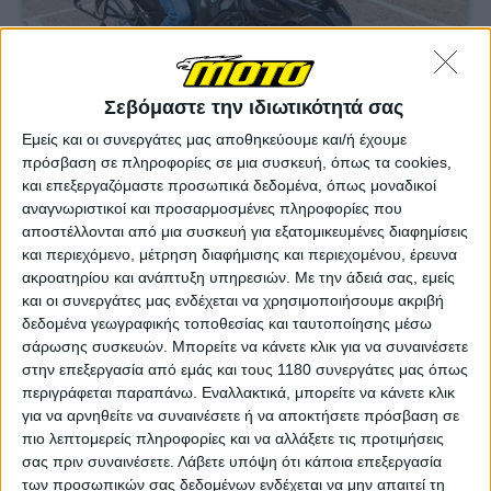
Επικαιρότητα
28/5/2025
Ρεπορτάζ: CityART – Καλύτερος και ασφαλέστερος
Σεβόμαστε την ιδιωτικότητά σας
αναβάτης σε έξι ώρες. Κι όμως γίνεται!
Εμείς και οι συνεργάτες μας αποθηκεύουμε και/ή έχουμε
&nbsp;To City’s ART είναι μια παρουσίαση με απλό και
πρόσβαση σε πληροφορίες σε μια συσκευή, όπως τα cookies,
κατανοητό τρόπο των βασικών αρχών οδήγησης μιας
και επεξεργαζόμαστε προσωπικά δεδομένα, όπως μοναδικοί
μοτοσυκλέτας/scooter, με θεωρητικό και πρακτικό σκέλος
αναγνωριστικοί και προσαρμοσμένες πληροφορίες που
μέσω της μεθοδολογίας και της τεχνικής κατάρ...
αποστέλλονται από μια συσκευή για εξατομικευμένες διαφημίσεις
και περιεχόμενο, μέτρηση διαφήμισης και περιεχομένου, έρευνα
Επικαιρότητα
ακροατηρίου και ανάπτυξη υπηρεσιών.
Με την άδειά σας, εμείς
City Advance Riding Techniques - Σεμινάριο
και οι συνεργάτες μας ενδέχεται να χρησιμοποιήσουμε ακριβή
οδήγησης στην Καλαμάτα
δεδομένα γεωγραφικής τοποθεσίας και ταυτοποίησης μέσω
Μετά τα Μέγαρα το κορυφαίο σχολείο οδήγησης
σάρωσης συσκευών. Μπορείτε να κάνετε κλικ για να συναινέσετε
μοτοσυκλέτας California Superbike School θα μεταβεί στην...
στην επεξεργασία από εμάς και τους 1180 συνεργάτες μας όπως
περιγράφεται παραπάνω. Εναλλακτικά, μπορείτε να κάνετε κλικ
για να αρνηθείτε να συναινέσετε ή να αποκτήσετε πρόσβαση σε
Επικαιρότητα
πιο λεπτομερείς πληροφορίες και να αλλάξετε τις προτιμήσεις
City Advance Riding Techniques - Σεμινάριο
σας πριν συναινέσετε.
Λάβετε υπόψη ότι κάποια επεξεργασία
οδήγησης στα Μέγαρα το Σάββατο 19 Οκτωβρίου
των προσωπικών σας δεδομένων ενδέχεται να μην απαιτεί τη