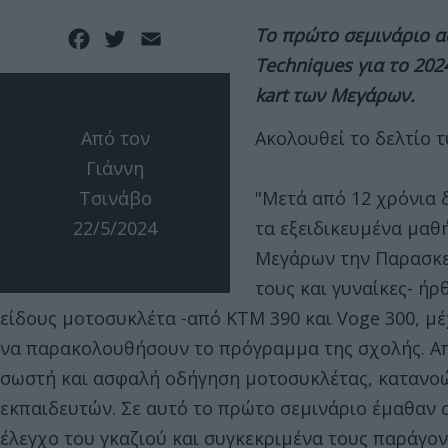
Το πρώτο σεμινάριο α
Facebook
Twitter
Email
Techniques για το 20
kart των Μεγάρων.
Από τον
Ακολουθεί το δελτίο 
Γιάννη
Τσινάβο
"Μετά από 12 χρόνια δ
22/5/2024
τα εξειδικευμένα μαθή
Μεγάρων την Παρασκε
τους και γυναίκες- ή
είδους μοτοσυκλέτα -από KTM 390 και Voge 300, μ
να παρακολουθήσουν το πρόγραμμα της σχολής. Από
σωστή και ασφαλή οδήγηση μοτοσυκλέτας, κατανοώντ
εκπαιδευτών. Σε αυτό το πρώτο σεμινάριο έμαθαν σ
έλεγχο του γκαζιού και συγκεκριμένα τους παράγοντ