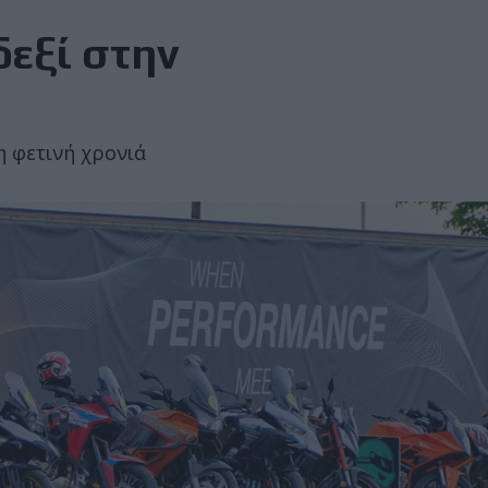
δεξί στην
η φετινή χρονιά