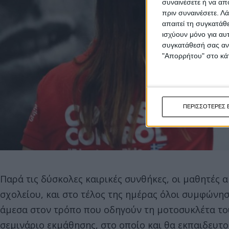
συναινέσετε ή να απ
πριν συναινέσετε.
Λά
απαιτεί τη συγκατάθ
ισχύουν μόνο για αυ
συγκατάθεσή σας ανά
"Απορρήτου" στο κάτ
ΠΕΡΙΣΣΟΤΕΡΕΣ 
Παρά τις δύσκολες καιρικές συνθήκες, οι μαθητές
σχολείου, και στο τέλος της ημέρας όλοι συμφών
άμεσα στον τρόπο που οδηγούν τη μοτοσυκλέτα το
σεμινάριο εκμάθησης, στο οποίο και θα εκπαιδευτ