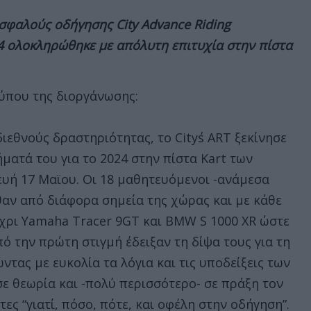
σφαλούς οδήγησης City Advance Riding
24 ολοκληρώθηκε με απόλυτη επιτυχία στην πίστα
τύπου της διοργάνωσης:
ιεθνούς δραστηριότητας, το City΄s ART ξεκίνησε
ματά του για το 2024 στην πίστα Kart των
υή 17 Μαϊου. Οι 18 μαθητευόμενοι -ανάμεσα
ρθαν από διάφορα σημεία της χώρας και με κάθε
έχρι Yamaha Tracer 9GT και BMW S 1000 XR ώστε
 την πρώτη στιγμή έδειξαν τη δίψα τους για τη
ας με ευκολία τα λόγια και τις υποδείξεις των
ε θεωρία και -πολύ περισσότερο- σε πράξη τον
ες “γιατί, πόσο, πότε, και οφέλη στην οδήγηση”.