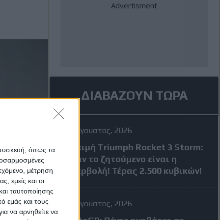
ΔΙΑΒΑΖΟΥΝ ΤΩΡΑ
4 Αύγουστος, 2026
Δοκιμή Triumph Rocket 3 Storm:
 συσκευή, όπως τα
Όταν το ζητούμενο είναι η
προσαρμοσμένες
υπερβολή! Τέρας 2.500 κυβικών!
ιεχόμενο, μέτρηση
ς, εμείς και οι
και ταυτοποίησης
ό εμάς και τους
4 Αύγουστος, 2026
ια να αρνηθείτε να