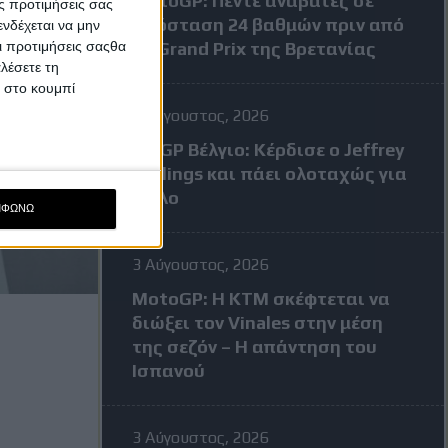
MotoGP: Πέντε αναβάτες σε
ς προτιμήσεις σας
απόσταση 24 βαθμών πριν από
νδέχεται να μην
Οι προτιμήσεις σαςθα
το Grand Prix της Βρετανίας
λέσετε τη
κ στο κουμπί
3 Αύγουστος, 2026
MXGP Βέλγιο: Κέρδισε ο Jeffrey
Herlings και πάει ολοταχώς για
τίτλο
ΜΦΩΝΩ
3 Αύγουστος, 2026
MotoGP: Η KTM σκέφτεται να
διώξει τον Vinales στην μέση
της σεζόν – Η απάντηση του
Ισπανού
3 Αύγουστος, 2026