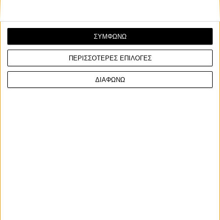
ΣΥΜΦΩΝΩ
ΠΕΡΙΣΣΟΤΕΡΕΣ ΕΠΙΛΟΓΕΣ
Νέα Μοντέλα
9/7/2024
ΔΙΑΦΩΝΩ
Italjet Dragster 700 Twin - Με 68 ίππους και
κιβώτιο 6 σχέσεων!
Η Italjet ετοιμάζεται να ανοίξει τις παραγγελίες για το Dragster
700 Twin δίνοντας στη δημοσιότητα π...