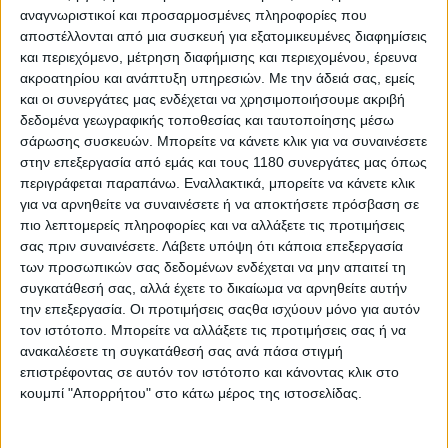
scooter της έκθεσης
αναγνωριστικοί και προσαρμοσμένες πληροφορίες που
Μετά την σειρά των τριών&nbsp;Dragster 125, 200 και 300
αποστέλλονται από μια συσκευή για εξατομικευμένες διαφημίσεις
κ.εκ, και μετά το extreme Dragster 700 Twin ...
και περιεχόμενο, μέτρηση διαφήμισης και περιεχομένου, έρευνα
ακροατηρίου και ανάπτυξη υπηρεσιών.
Με την άδειά σας, εμείς
και οι συνεργάτες μας ενδέχεται να χρησιμοποιήσουμε ακριβή
δεδομένα γεωγραφικής τοποθεσίας και ταυτοποίησης μέσω
σάρωσης συσκευών. Μπορείτε να κάνετε κλικ για να συναινέσετε
στην επεξεργασία από εμάς και τους 1180 συνεργάτες μας όπως
περιγράφεται παραπάνω. Εναλλακτικά, μπορείτε να κάνετε κλικ
για να αρνηθείτε να συναινέσετε ή να αποκτήσετε πρόσβαση σε
πιο λεπτομερείς πληροφορίες και να αλλάξετε τις προτιμήσεις
σας πριν συναινέσετε.
Λάβετε υπόψη ότι κάποια επεξεργασία
των προσωπικών σας δεδομένων ενδέχεται να μην απαιτεί τη
συγκατάθεσή σας, αλλά έχετε το δικαίωμα να αρνηθείτε αυτήν
την επεξεργασία. Οι προτιμήσεις σαςθα ισχύουν μόνο για αυτόν
τον ιστότοπο. Μπορείτε να αλλάξετε τις προτιμήσεις σας ή να
Νέα Μοντέλα
12/8/2025
ανακαλέσετε τη συγκατάθεσή σας ανά πάσα στιγμή
επιστρέφοντας σε αυτόν τον ιστότοπο και κάνοντας κλικ στο
QJMotor: Σκούτερ υβρίδιο με μοτοσυκλέτα από
κουμπί "Απορρήτου" στο κάτω μέρος της ιστοσελίδας.
τους Κινέζους
Την εμφάνισή της έκανε μία φωτογραφία που δείχνει για