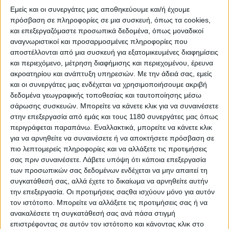
Εμείς και οι συνεργάτες μας αποθηκεύουμε και/ή έχουμε
πρόσβαση σε πληροφορίες σε μια συσκευή, όπως τα cookies,
Επικαιρότητα
5/1/2026
και επεξεργαζόμαστε προσωπικά δεδομένα, όπως μοναδικοί
αναγνωριστικοί και προσαρμοσμένες πληροφορίες που
Κερατσίνι: Νέα καταδίωξη ανηλίκων με κλεμμένη
αποστέλλονται από μια συσκευή για εξατομικευμένες διαφημίσεις
μοτοσυκλέτα - 15χρονος προσπάθησε να συνεχίσει
και περιεχόμενο, μέτρηση διαφήμισης και περιεχομένου, έρευνα
πεζός
ακροατηρίου και ανάπτυξη υπηρεσιών.
Με την άδειά σας, εμείς
Ανήλικος αναβάτης σε κλεμμένη μοτοσυκλέτα χωρίς πινακίδα
και οι συνεργάτες μας ενδέχεται να χρησιμοποιήσουμε ακριβή
δεν συμμορφώθηκε σε έλεγχο της Ομάδας ΔΙ.ΑΣ., παραβίασε
δεδομένα γεωγραφικής τοποθεσίας και ταυτοποίησης μέσω
ερυθρό σηματοδότη και επιχείρησε να διαφύγει, με την
σάρωσης συσκευών. Μπορείτε να κάνετε κλικ για να συναινέσετε
καταδίωξη να καταλήγει σε σύγκρουσ...
στην επεξεργασία από εμάς και τους 1180 συνεργάτες μας όπως
περιγράφεται παραπάνω. Εναλλακτικά, μπορείτε να κάνετε κλικ
Επικαιρότητα
για να αρνηθείτε να συναινέσετε ή να αποκτήσετε πρόσβαση σε
πιο λεπτομερείς πληροφορίες και να αλλάξετε τις προτιμήσεις
Καταδίωξη ανήλικου στο αντίθετο ρεύμα με
σας πριν συναινέσετε.
Λάβετε υπόψη ότι κάποια επεξεργασία
κλεμμένο δίκυκλο - Στη Θεσσαλονίκη [VIDEO]
των προσωπικών σας δεδομένων ενδέχεται να μην απαιτεί τη
Σκηνές από ταινία του Hollywood είχαμε στη Θεσσαλονίκη με
συγκατάθεσή σας, αλλά έχετε το δικαίωμα να αρνηθείτε αυτήν
ανήλικο αναβάτη να προσπαθεί να ξεφύγει απ...
την επεξεργασία. Οι προτιμήσεις σαςθα ισχύουν μόνο για αυτόν
τον ιστότοπο. Μπορείτε να αλλάξετε τις προτιμήσεις σας ή να
Επικαιρότητα
ανακαλέσετε τη συγκατάθεσή σας ανά πάσα στιγμή
Διαρρήκτες εμβόλισαν με αυτοκίνητο
επιστρέφοντας σε αυτόν τον ιστότοπο και κάνοντας κλικ στο