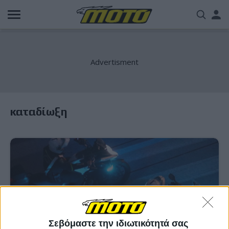
Παράκαμψη
Us
προς
το
acc
κυρίως
περιεχόμενο
me
καταδίωξη
Σεβόμαστε την ιδιωτικότητά σας