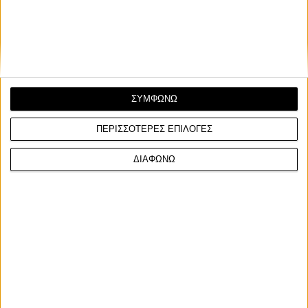
Ένταση επικράτησε το μεσημέρι της Κυριακής (14/9) στην
Καλλιθέα, όταν αστυνομικοί της Ομάδας ΔΙ.ΑΣ. ...
ΣΥΜΦΩΝΩ
ΠΕΡΙΣΣΟΤΕΡΕΣ ΕΠΙΛΟΓΕΣ
ΔΙΑΦΩΝΩ
Επικαιρότητα
11/3/2025
20 ετών, χωρίς κράνος, με κλεμμένη μοτοσυκλέτα,
υπό την επήρρεια ναρκωτικών - Βρετανικό GTA με
αναβάτη χωρίς μέλλον... [VIDEO]
Το αστυνομικό τμήμα του Durham, στη βορειοανατολική
Αγγλία, δημοσίευσε ένα καλομονταρισμένο βίντεο α...