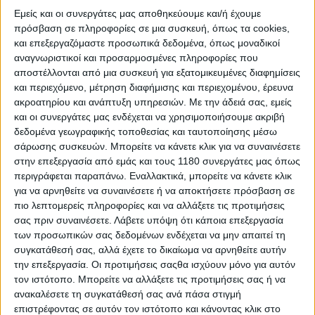
συνέχισε να οδηγεί επικίνδυνα, κάνοντας
Εμείς και οι συνεργάτες μας αποθηκεύουμε και/ή έχουμε
προσπεράσεις σε διασταυρώσεις, ξεπερνώντας το
πρόσβαση σε πληροφορίες σε μια συσκευή, όπως τα cookies,
όριο ταχύτητας, οδηγώντας στο αντίθετο ρεύμα και
και επεξεργαζόμαστε προσωπικά δεδομένα, όπως μοναδικοί
περνώντας διάβαση πεζών με το φανάρι πράσινο για
αναγνωριστικοί και προσαρμοσμένες πληροφορίες που
τους τελευταίους. Όταν έφτασε στο κέντρο της πόλης
αποστέλλονται από μια συσκευή για εξατομικευμένες διαφημίσεις
και περιεχόμενο, μέτρηση διαφήμισης και περιεχομένου, έρευνα
Chester-le-Street, δεν έδωσε προτεραιότητα σε
ακροατηρίου και ανάπτυξη υπηρεσιών.
Με την άδειά σας, εμείς
διασταύρωση, αναγκάζοντας ένα λεωφορείο να
και οι συνεργάτες μας ενδέχεται να χρησιμοποιήσουμε ακριβή
σταματήσει, και στη συνέχεια μπήκε σε
δεδομένα γεωγραφικής τοποθεσίας και ταυτοποίησης μέσω
πεζοδρομημένο τμήμα της Front Street με ταχύτητα
σάρωσης συσκευών. Μπορείτε να κάνετε κλικ για να συναινέσετε
πάνω από 40 mph (65 χλμ/ώρα).
στην επεξεργασία από εμάς και τους 1180 συνεργάτες μας όπως
περιγράφεται παραπάνω. Εναλλακτικά, μπορείτε να κάνετε κλικ
για να αρνηθείτε να συναινέσετε ή να αποκτήσετε πρόσβαση σε
πιο λεπτομερείς πληροφορίες και να αλλάξετε τις προτιμήσεις
σας πριν συναινέσετε.
Λάβετε υπόψη ότι κάποια επεξεργασία
των προσωπικών σας δεδομένων ενδέχεται να μην απαιτεί τη
συγκατάθεσή σας, αλλά έχετε το δικαίωμα να αρνηθείτε αυτήν
την επεξεργασία. Οι προτιμήσεις σαςθα ισχύουν μόνο για αυτόν
τον ιστότοπο. Μπορείτε να αλλάξετε τις προτιμήσεις σας ή να
ανακαλέσετε τη συγκατάθεσή σας ανά πάσα στιγμή
επιστρέφοντας σε αυτόν τον ιστότοπο και κάνοντας κλικ στο