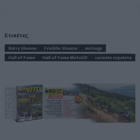
Ετικέτες
Barry Sheene
Freddie Sheene
motogp
Hall of Fame
Hall of Fame MotoGP
carmelo ezpeleta