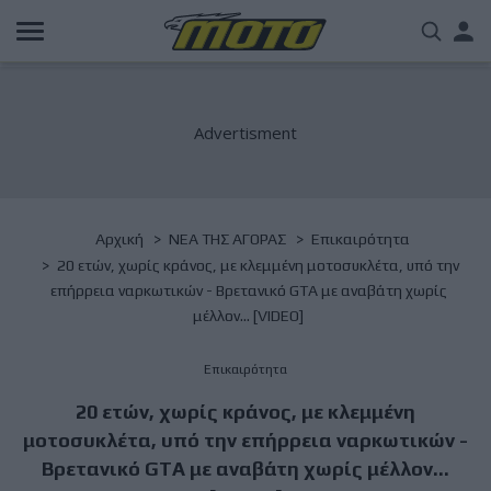
Παράκαμψη
Us
προς
το
acc
κυρίως
περιεχόμενο
me
Breadcrumb
Αρχική
NΕΑ ΤΗΣ ΑΓΟΡΑΣ
Επικαιρότητα
20 ετών, χωρίς κράνος, με κλεμμένη μοτοσυκλέτα, υπό την
επήρρεια ναρκωτικών - Βρετανικό GTA με αναβάτη χωρίς
μέλλον... [VIDEO]
Επικαιρότητα
20 ετών, χωρίς κράνος, με κλεμμένη
μοτοσυκλέτα, υπό την επήρρεια ναρκωτικών -
Βρετανικό GTA με αναβάτη χωρίς μέλλον...