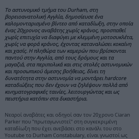
Το αστυνομικό τμήμα του Durham, στη
βορειοανατολική Αγγλία, δημοσίευσε ένα
καλομονταρισμένο βίντεο από καταδίωξη, στην οποία
ένας 20χρονος αναβάτης χωρίς κράνος, προσπαθεί
χωρίς επιτυχία να διαφύγει με κλεμμένη μοτοσυκλέτα,
χωρίς να φορά κράνος, έχοντας καταναλώσει κοκαίνη
και χασίς. Η πληθώρα των καμερών που βρίσκονται
παντού στην Αγγλία, από τους δρόμους και τα
μαγαζιά, στα περιπολικά και στις στολές αστυνομικών
και προσωπικού άμεσης βοήθειας, δίνει τη
δυνατότητα στην αστυνομία να μοντάρει hardcore
καταδιώξεις που δεν έχουν να ζηλέψουν πολλά από
κινηματογραφικές ταινίες, λειτουργώντας και ως
πειστήρια κατόπιν στα δικαστήρια.
Νεαροί αναβάτες και οδηγοί σαν τον 20χρονο Ciaran
Parker που "πρωταγωνιστεί" στη συγκεκριμένη
καταδίωξη που έχει ανεβάσει στο κανάλι του στο
Youtube το Durham Constabulary, είναι γνωστοί ως