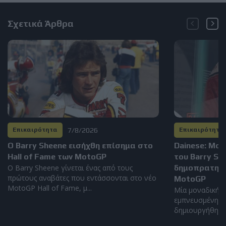
Σχετικά Άρθρα
7/8/2026
Επικαιρότητα
Επικαιρότητα
Ο Barry Sheene εισήχθη επίσημα στο
Dainese: Μο
Hall of Fame των MotoGP
του Barry S
Ο Barry Sheene γίνεται ένας από τους
δημοπρατηθεί
πρώτους αναβάτες που εντάσσονται στο νέο
MotoGP
MotoGP Hall of Fame, μ...
Μία μοναδική α
εμπνευσμένη απ
δημιουργήθηκε α