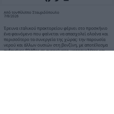
Από τον
Φίλιππο Σταυριδόπουλο
7/8/2026
Έρευνα ιταλικού πρακτορείου φέρνει στο προσκήνιο
ένα φαινόμενο που φαίνεται να απασχολεί ολοένα και
περισσότερο τα συνεργεία της χώρας: την παρουσία
νερού και άλλων ουσιών στη βενζίνη, με αποτέλεσμα
αυξημένες βλάβες σε αυτοκίνητα, μοτοσυκλέτες και
scooter.
Σύμφωνα με μαρτυρίες μηχανικών, τους τελευταίους
μήνες έχουν αυξηθεί αισθητά τα οχήματα που
φτάνουν στα συνεργεία μετά από ανεφοδιασμό,
παρουσιάζοντας δυσκολία εκκίνησης ή ακόμη και
πλήρη διακοπή λειτουργίας του κινητήρα.
Ο Giancarlo Lanza, ιδιοκτήτης συνεργείου στη Ρώμη,
δήλωσε χαρακτηριστικά ότι μέσα σε 50 χρόνια