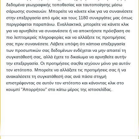
δεδομένα γεωγραφικής τοποθεσίας και ταυτοποίησης μέσω
σάρωσης συσκευών. Μπορείτε να κάνετε κλικ για να συναινέσετε
Επικαιρότητα
5/5/2026
στην επεξεργασία από εμάς και τους 1180 συνεργάτες μας όπως
περιγράφεται παραπάνω. Εναλλακτικά, μπορείτε να κάνετε κλικ
Ηλεκτρικά πατίνια: Έρχονται αυστηρότεροι έλεγχοι
για να αρνηθείτε να συναινέσετε ή να αποκτήσετε πρόσβαση σε
και νέα νομοθετική ρύθμιση
πιο λεπτομερείς πληροφορίες και να αλλάξετε τις προτιμήσεις
Νέα νομοθετική παρέμβαση για τη χρήση των ηλεκτρικών
σας πριν συναινέσετε.
Λάβετε υπόψη ότι κάποια επεξεργασία
πατινιών στην Ελλάδα προανήγγειλε ο διαχρονικός
των προσωπικών σας δεδομένων ενδέχεται να μην απαιτεί τη
υπουργός Προστασίας του Πολίτη Μιχάλης Χρυσοχοΐδης, με
συγκατάθεσή σας, αλλά έχετε το δικαίωμα να αρνηθείτε αυτήν
φόντο τα αυξανόμενα περιστατικά ατυχημάτων α...
την επεξεργασία. Οι προτιμήσεις σαςθα ισχύουν μόνο για αυτόν
τον ιστότοπο. Μπορείτε να αλλάξετε τις προτιμήσεις σας ή να
ανακαλέσετε τη συγκατάθεσή σας ανά πάσα στιγμή
επιστρέφοντας σε αυτόν τον ιστότοπο και κάνοντας κλικ στο
κουμπί "Απορρήτου" στο κάτω μέρος της ιστοσελίδας.