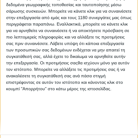
δεδομένα γεωγραφικής τοποθεσίας και ταυτοποίησης μέσω
σάρωσης συσκευών. Μπορείτε να κάνετε κλικ για να συναινέσετε
Επικαιρότητα
24/2/2026
στην επεξεργασία από εμάς και τους 1180 συνεργάτες μας όπως
περιγράφεται παραπάνω. Εναλλακτικά, μπορείτε να κάνετε κλικ
Πέθανε ο Arthur Lampkin, παλιός Off-Road
για να αρνηθείτε να συναινέσετε ή να αποκτήσετε πρόσβαση σε
αγωνιζόμενος και θείος του Dougie
πιο λεπτομερείς πληροφορίες και να αλλάξετε τις προτιμήσεις
Ο Βρετανός Arthur Lampkin, της γνωστής οικογένειας Lampkin
σας πριν συναινέσετε.
Λάβετε υπόψη ότι κάποια επεξεργασία
στην οποία ανήκει και ο πωλυπρωταθλητής trial Dougie
των προσωπικών σας δεδομένων ενδέχεται να μην απαιτεί τη
Lampkin, έφυγε πλήρης ημερών, έχοντας στο ιστορικό του
συγκατάθεσή σας, αλλά έχετε το δικαίωμα να αρνηθείτε αυτήν
off-road νίκες στο Παγκόσμιο Πρωτ...
την επεξεργασία. Οι προτιμήσεις σαςθα ισχύουν μόνο για αυτόν
τον ιστότοπο. Μπορείτε να αλλάξετε τις προτιμήσεις σας ή να
ανακαλέσετε τη συγκατάθεσή σας ανά πάσα στιγμή
επιστρέφοντας σε αυτόν τον ιστότοπο και κάνοντας κλικ στο
κουμπί "Απορρήτου" στο κάτω μέρος της ιστοσελίδας.