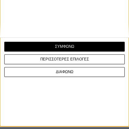
Ο Όμιλος Επιχειρήσεων Σαρακάκη με αίσθημα κοινωνικής
ευθύνης, παραχώρησε στην Κεντρική Υπηρεσία του ...
ΣΥΜΦΩΝΩ
ΠΕΡΙΣΣΟΤΕΡΕΣ ΕΠΙΛΟΓΕΣ
ΔΙΑΦΩΝΩ
ΓΙΝΕ ΣΥΝΔΡΟΜΗΤΗΣ
Επικοινωνία
ΜΟΤΟ Team
Πολιτική Απορρήτου