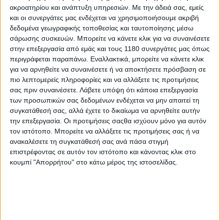
ακροατηρίου και ανάπτυξη υπηρεσιών.
Με την άδειά σας, εμείς
και οι συνεργάτες μας ενδέχεται να χρησιμοποιήσουμε ακριβή
Επικαιρότητα
13/2/2025
δεδομένα γεωγραφικής τοποθεσίας και ταυτοποίησης μέσω
σάρωσης συσκευών. Μπορείτε να κάνετε κλικ για να συναινέσετε
Honda, Nissan και Mitsubishi - Άδοξα τελείωσε η
στην επεξεργασία από εμάς και τους 1180 συνεργάτες μας όπως
διερεύνηση συνεργασίας... [VIDEO]
περιγράφεται παραπάνω. Εναλλακτικά, μπορείτε να κάνετε κλικ
Οι πληροφορίες για την κατάρρευση των συνομιλιών μεταξύ
για να αρνηθείτε να συναινέσετε ή να αποκτήσετε πρόσβαση σε
Honda, Nissan και Mitsubishi (με την τελευταία να ανήκει εν
πιο λεπτομερείς πληροφορίες και να αλλάξετε τις προτιμήσεις
μέρει στη Nissan) είχαν διαρρεύσει στον ιαπωνικό τύπο εδώ
σας πριν συναινέσετε.
Λάβετε υπόψη ότι κάποια επεξεργασία
και μια εβδομάδα τουλάχιστ...
των προσωπικών σας δεδομένων ενδέχεται να μην απαιτεί τη
συγκατάθεσή σας, αλλά έχετε το δικαίωμα να αρνηθείτε αυτήν
Επικαιρότητα
την επεξεργασία. Οι προτιμήσεις σαςθα ισχύουν μόνο για αυτόν
τον ιστότοπο. Μπορείτε να αλλάξετε τις προτιμήσεις σας ή να
Προς συγχώνευση βαδίζουν Honda και Nissan - Στο
ανακαλέσετε τη συγκατάθεσή σας ανά πάσα στιγμή
"παιχνίδι" και η Mitsubishi
επιστρέφοντας σε αυτόν τον ιστότοπο και κάνοντας κλικ στο
Οι ιθύνοντες των Honda και Nissan ανακοίνωναν ότι έχουν
κουμπί "Απορρήτου" στο κάτω μέρος της ιστοσελίδας.
ξεκινήσει επίσημες συζητήσεις ακόμη και για ...
Επικαιρότητα
Όμιλος Επιχειρήσεων Σαρακάκη – Παραχώρησε
όχημα στο ΕΚΑΒ