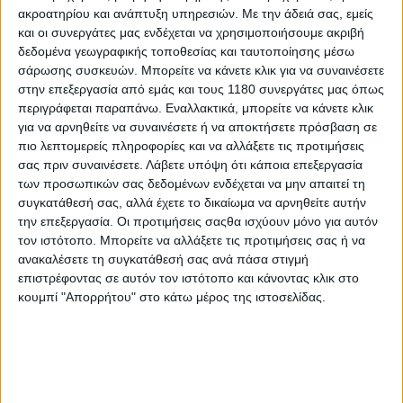
ακροατηρίου και ανάπτυξη υπηρεσιών.
Με την άδειά σας, εμείς
και οι συνεργάτες μας ενδέχεται να χρησιμοποιήσουμε ακριβή
Νέα Μοντέλα
12/11/2024
δεδομένα γεωγραφικής τοποθεσίας και ταυτοποίησης μέσω
σάρωσης συσκευών. Μπορείτε να κάνετε κλικ για να συναινέσετε
EICMA 2024: CFMOTO 800 MT-X - Το επόμενο
στην επεξεργασία από εμάς και τους 1180 συνεργάτες μας όπως
-μεγάλο- βήμα μετά το 800MT, σύντομα και στην
περιγράφεται παραπάνω. Εναλλακτικά, μπορείτε να κάνετε κλικ
Ελλάδα [VIDEO]
για να αρνηθείτε να συναινέσετε ή να αποκτήσετε πρόσβαση σε
Αφού είδαμε πρώτα το 800MT-X να βγαίνει στην παραγωγή
πιο λεπτομερείς πληροφορίες και να αλλάξετε τις προτιμήσεις
στην Κίνα τον Σεπτέμβριο του 2024, σειρά είχε η παρουσίαση
σας πριν συναινέσετε.
Λάβετε υπόψη ότι κάποια επεξεργασία
της νέας μεγάλης Adventure μοτοσυκλέτας στην EICMA 2024,
των προσωπικών σας δεδομένων ενδέχεται να μην απαιτεί τη
ως πρώτο βήμα για την έλευσή τ...
συγκατάθεσή σας, αλλά έχετε το δικαίωμα να αρνηθείτε αυτήν
την επεξεργασία. Οι προτιμήσεις σαςθα ισχύουν μόνο για αυτόν
Νέα Μοντέλα
τον ιστότοπο. Μπορείτε να αλλάξετε τις προτιμήσεις σας ή να
ανακαλέσετε τη συγκατάθεσή σας ανά πάσα στιγμή
CFMOTO MT-X - Στην παραγωγή για την αγορά της
επιστρέφοντας σε αυτόν τον ιστότοπο και κάνοντας κλικ στο
Κίνας
κουμπί "Απορρήτου" στο κάτω μέρος της ιστοσελίδας.
Το CFMOTO MT-X Adventure concept που είδαμε στην EICMA
2023 ετοιμάζεται για να βγει στην αγορά της Κ...
Νέα Μοντέλα
CFMoto MT-X - Στον δρόμο για την παραγωγή