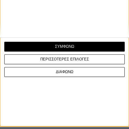
Η CFMOTO κατέθεσε τα σχέδια για την κατοχύρωση της νέας
Adventure μοτοσυκλέτας MT-X που είδαμε σε μο...
ΣΥΜΦΩΝΩ
ΠΕΡΙΣΣΟΤΕΡΕΣ ΕΠΙΛΟΓΕΣ
ΔΙΑΦΩΝΩ
ΓΙΝΕ ΣΥΝΔΡΟΜΗΤΗΣ
Επικοινωνία
ΜΟΤΟ Team
Πολιτική Απορρήτου