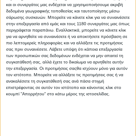
και οι συνεργάτες μας ενδέχεται να χρησιμοποιήσουμε ακριβή
δεδομένα γεωγραφικής τοποθεσίας και ταυτοποίησης μέσω
Επικαιρότητα
11/5/2026
σάρωσης συσκευών. Μπορείτε να κάνετε κλικ για να συναινέσετε
στην επεξεργασία από εμάς και τους 1180 συνεργάτες μας όπως
Benelli TRK 902 Xplorer και Stradale - Πάτησαν
περιγράφεται παραπάνω. Εναλλακτικά, μπορείτε να κάνετε κλικ
Ευρώπη οι δύο εκδόσεις - Πότε έρχονται Ελλάδα
για να αρνηθείτε να συναινέσετε ή να αποκτήσετε πρόσβαση σε
Το Benelli TRK 902 και στις δύο εκδόσεις του, Xplorer και
πιο λεπτομερείς πληροφορίες και να αλλάξετε τις προτιμήσεις
Stradale, βρίσκεται πλέον στην Ευρώπη, ενώ σύντομα θα
σας πριν συναινέσετε.
Λάβετε υπόψη ότι κάποια επεξεργασία
κάνει το ντεμπούτο του και στην ελληνική αγορά. Οι δύο
των προσωπικών σας δεδομένων ενδέχεται να μην απαιτεί τη
εκδόσεις της crossover μοτοσυκ...
συγκατάθεσή σας, αλλά έχετε το δικαίωμα να αρνηθείτε αυτήν
την επεξεργασία. Οι προτιμήσεις σαςθα ισχύουν μόνο για αυτόν
Νέα Μοντέλα
τον ιστότοπο. Μπορείτε να αλλάξετε τις προτιμήσεις σας ή να
ανακαλέσετε τη συγκατάθεσή σας ανά πάσα στιγμή
EICMA: Benelli TRK 902 Xplorer και TRK 902 Stradale
επιστρέφοντας σε αυτόν τον ιστότοπο και κάνοντας κλικ στο
2026
κουμπί "Απορρήτου" στο κάτω μέρος της ιστοσελίδας.
Με βάση την TRK 902 Xplorer που είδαμε πέρσι στην EICMA
και ακόμα περιμένουμε, η Benelli παρουσιάζει...