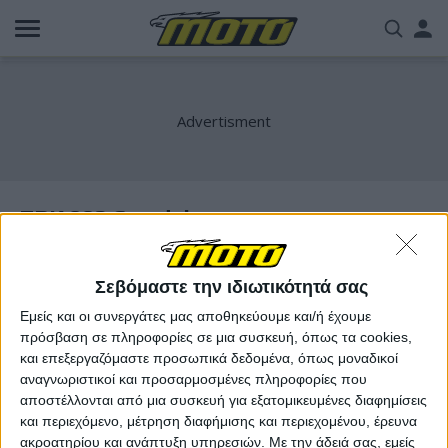
Παράκαμψη
Us
προς
το
acc
κυρίως
περιεχόμενο
me
TRK 902 Stradale
Σεβόμαστε την ιδιωτικότητά σας
Εμείς και οι συνεργάτες μας αποθηκεύουμε και/ή έχουμε
πρόσβαση σε πληροφορίες σε μια συσκευή, όπως τα cookies,
και επεξεργαζόμαστε προσωπικά δεδομένα, όπως μοναδικοί
αναγνωριστικοί και προσαρμοσμένες πληροφορίες που
αποστέλλονται από μια συσκευή για εξατομικευμένες διαφημίσεις
και περιεχόμενο, μέτρηση διαφήμισης και περιεχομένου, έρευνα
ακροατηρίου και ανάπτυξη υπηρεσιών.
Με την άδειά σας, εμείς