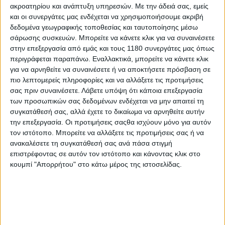
ακροατηρίου και ανάπτυξη υπηρεσιών.
Με την άδειά σας, εμείς
και οι συνεργάτες μας ενδέχεται να χρησιμοποιήσουμε ακριβή
Επικαιρότητα
12/11/2025
δεδομένα γεωγραφικής τοποθεσίας και ταυτοποίησης μέσω
σάρωσης συσκευών. Μπορείτε να κάνετε κλικ για να συναινέσετε
Cyclone - Έρχεται στην Ελλάδα από τη MOTOTREND
στην επεξεργασία από εμάς και τους 1180 συνεργάτες μας όπως
[VIDEO]
περιγράφεται παραπάνω. Εναλλακτικά, μπορείτε να κάνετε κλικ
Η Cyclone, θυγατρική του Κινέζου γίγα Zonsen (που
για να αρνηθείτε να συναινέσετε ή να αποκτήσετε πρόσβαση σε
παλαιότερα ονομαζόταν Zongshen), έχει τα τελευταία χρόνια
πιο λεπτομερείς πληροφορίες και να αλλάξετε τις προτιμήσεις
παρουσία τόσο στην EICMA όσο και σε ευρωπαϊκές αγορές,
σας πριν συναινέσετε.
Λάβετε υπόψη ότι κάποια επεξεργασία
ενώ τώρα θα τη δούμε και στην Ελλάδα,...
των προσωπικών σας δεδομένων ενδέχεται να μην απαιτεί τη
συγκατάθεσή σας, αλλά έχετε το δικαίωμα να αρνηθείτε αυτήν
Νέα Μοντέλα
την επεξεργασία. Οι προτιμήσεις σαςθα ισχύουν μόνο για αυτόν
τον ιστότοπο. Μπορείτε να αλλάξετε τις προτιμήσεις σας ή να
EICMA 2024: Zonsen Cyclone Motorcycle - Μεσαίο
ανακαλέσετε τη συγκατάθεσή σας ανά πάσα στιγμή
Adventure, Α1 scooter και 2 cruiser για την Ευρώπη
επιστρέφοντας σε αυτόν τον ιστότοπο και κάνοντας κλικ στο
Στο περίπτερο της Zonsen Cyclone Motorcycles στην EICMA
κουμπί "Απορρήτου" στο κάτω μέρος της ιστοσελίδας.
2024, είδαμε τέσσερα νέα μοντέλα για την ευρ...
Νέα Μοντέλα
Cyclone RC700 - Τετρακύλινδρο Supersport μοντέλο
Η Zonsen παρουσίασε, μέσω της θυγατρικής Cyclone, ένα νέο