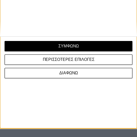
supersport μοντέλο εξοπλισμένο με τετρακύλ...
ΣΥΜΦΩΝΩ
ΠΕΡΙΣΣΟΤΕΡΕΣ ΕΠΙΛΟΓΕΣ
ΔΙΑΦΩΝΩ
ΓΙΝΕ ΣΥΝΔΡΟΜΗΤΗΣ
Επικοινωνία
ΜΟΤΟ Team
Πολιτική Απορρήτου