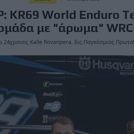
: KR69 World Enduro T
ομάδα με "άρωμα" WRC
 ο 24χρονος Kalle Rovanpera, δις Παγκόσμιος Πρωτ