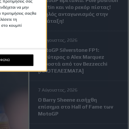
MotoGP Βρετανία: Pole position
ς προτιμήσεις σας
Martin και νέο ρεκόρ πίστας!
νδέχεται να μην
Οι προτιμήσεις σαςθα
Υψηλός ανταγωνισμός στην
λέσετε τη
κατάταξη!
κ στο κουμπί
7 Αύγουστος, 2026
MotoGP Silverstone FP1:
Ταχύτερος ο Alex Marquez
ΜΦΩΝΩ
μπροστά από τον Bezzecchi
[ΑΠΟΤΕΛΕΣΜΑΤΑ]
7 Αύγουστος, 2026
Ο Barry Sheene εισήχθη
επίσημα στο Hall of Fame των
MotoGP