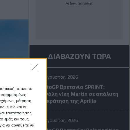
ΔΙΑΒΑΖΟΥΝ ΤΩΡΑ
8 Αύγουστος, 2026
MotoGP Βρετανία SPRINT:
 συσκευή, όπως τα
Μεγάλη νίκη Martin σε απόλυτη
προσαρμοσμένες
επικράτηση της Aprilia
ιεχόμενο, μέτρηση
ς, εμείς και οι
και ταυτοποίησης
ό εμάς και τους
8 Αύγουστος, 2026
ια να αρνηθείτε να