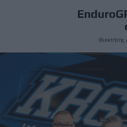
EnduroGP
Ιδιοκτήτης