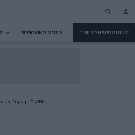
User
acco
ΑΣ
ΠΕΡΙΟΔΙΚΟ ΜΟΤΟ
ΓΙΝΕ ΣΥΝΔΡΟΜΗΤΗΣ
men
άδα με "άρωμα" WRC!