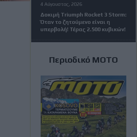
4 Αύγουστος, 2026
Δοκιμή Triumph Rocket 3 Storm:
Όταν το ζητούμενο είναι η
υπερβολή! Τέρας 2.500 κυβικών!
4 Αύγουστος, 2026
Περιοδικό ΜΟΤΟ
MotoGP: Πέντε αναβάτες σε
απόσταση 24 βαθμών πριν από
το Grand Prix της Βρετανίας
3 Αύγουστος, 2026
MXGP Βέλγιο: Κέρδισε ο Jeffrey
Herlings και πάει ολοταχώς για
τίτλο