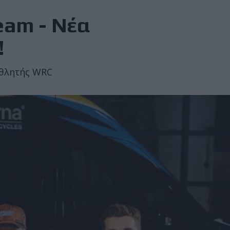
eam - Νέα
!
αθλητής WRC