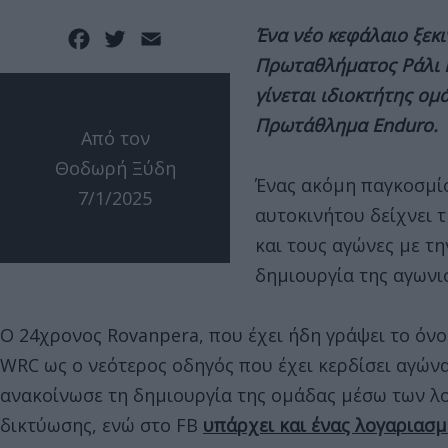
Ένα νέο κεφάλαιο ξεκι
Facebook
Twitter
Email
Πρωταθλήματος Ράλι K
γίνεται ιδιοκτήτης ο
Πρωτάθλημα Enduro.
Από τον
Θοδωρή Ξύδη
Ένας ακόμη παγκοσμί
7/1/2025
αυτοκινήτου δείχνει 
και τους αγώνες με τη
δημιουργία της αγων
Ο 24χρονος Rovanpera, που έχει ήδη γράψει το όν
WRC ως ο νεότερος οδηγός που έχει κερδίσει αγώ
ανακοίνωσε τη δημιουργία της ομάδας μέσω των λ
δικτύωσης, ενώ στο FB
υπάρχει και ένας λογαριασ