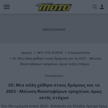
Παράκαμψη
Us
προς
το
acc
κυρίως
περιεχόμενο
me
Breadcrumb
Αρχική
NΕΑ ΤΗΣ ΑΓΟΡΑΣ
Επικαιρότητα
ΕΕ: Μια πόλη χάθηκε στους δρόμους και το 2025 - Μείωση
θανατηφόρων τροχαίων, όμως εκτός στόχων
Επικαιρότητα
ΕΕ: Μια πόλη χάθηκε στους δρόμους και το
2025 - Μείωση θανατηφόρων τροχαίων, όμως
εκτός στόχων
Στο 3% η μείωση έναντι 2024 - Βελτίωση για Ελλάδα, έχουμε όμως