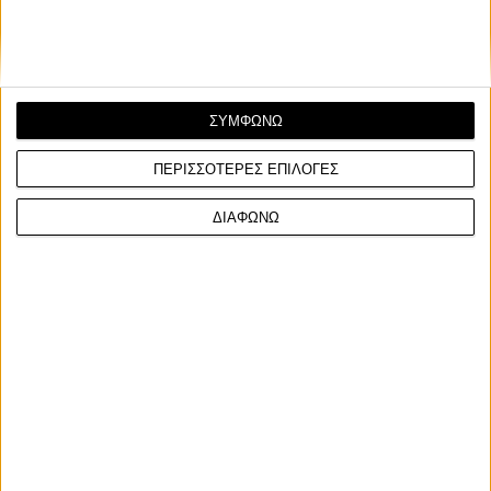
ΣΥΜΦΩΝΩ
ΠΕΡΙΣΣΟΤΕΡΕΣ ΕΠΙΛΟΓΕΣ
ΔΙΑΦΩΝΩ
Facebook
Twitter
Email
Από τον
Φίλιππο Σταυριδόπουλο
7/8/2026
Ο Barry Sheene γίνεται ένας από τους πρώτους
αναβάτες που εντάσσονται στο νέο MotoGP Hall of
Fame, μια αναγνώριση που ξεκίνησε το 2025 για τους