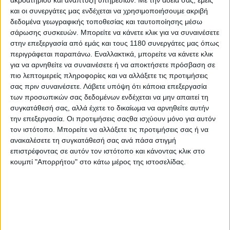
νούμερα με πάνω από 50+ θανάτους ανά εκατομμύριο,
και οι συνεργάτες μας ενδέχεται να χρησιμοποιήσουμε ακριβή
ενώ ο μέσος όρος της ΕΕ ήταν 43 τη χρονιά που μας
δεδομένα γεωγραφικής τοποθεσίας και ταυτοποίησης μέσω
πέρασε. Το 2025 η Ελλάδα ήταν 6η από το τέλος στη
σάρωσης συσκευών. Μπορείτε να κάνετε κλικ για να συναινέσετε
σχετική λίστα των 30 χωρών μπροστά μόνο τις
στην επεξεργασία από εμάς και τους 1180 συνεργάτες μας όπως
Πορτογαλία (55), Λετονία (63), Κροατία (67), Ρουμανία
περιγράφεται παραπάνω. Εναλλακτικά, μπορείτε να κάνετε κλικ
(68) και Βουλγαρία (71).
για να αρνηθείτε να συναινέσετε ή να αποκτήσετε πρόσβαση σε
πιο λεπτομερείς πληροφορίες και να αλλάξετε τις προτιμήσεις
σας πριν συναινέσετε.
Λάβετε υπόψη ότι κάποια επεξεργασία
των προσωπικών σας δεδομένων ενδέχεται να μην απαιτεί τη
συγκατάθεσή σας, αλλά έχετε το δικαίωμα να αρνηθείτε αυτήν
την επεξεργασία. Οι προτιμήσεις σαςθα ισχύουν μόνο για αυτόν
τον ιστότοπο. Μπορείτε να αλλάξετε τις προτιμήσεις σας ή να
ανακαλέσετε τη συγκατάθεσή σας ανά πάσα στιγμή
επιστρέφοντας σε αυτόν τον ιστότοπο και κάνοντας κλικ στο
κουμπί "Απορρήτου" στο κάτω μέρος της ιστοσελίδας.