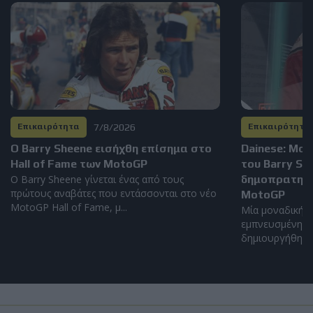
7/8/2026
Επικαιρότητα
Επικαιρότητα
Ο Barry Sheene εισήχθη επίσημα στο
Dainese: Μο
Hall of Fame των MotoGP
του Barry S
Ο Barry Sheene γίνεται ένας από τους
δημοπρατηθεί
πρώτους αναβάτες που εντάσσονται στο νέο
MotoGP
MotoGP Hall of Fame, μ...
Μία μοναδική α
εμπνευσμένη απ
δημιουργήθηκε α