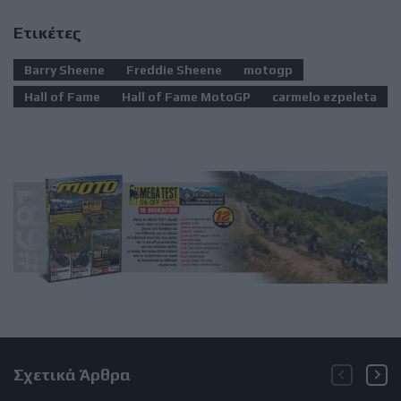
Ετικέτες
Barry Sheene
Freddie Sheene
motogp
Hall of Fame
Hall of Fame MotoGP
carmelo ezpeleta
Σχετικά Άρθρα