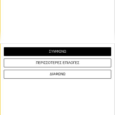
Honda: Virtual συμπλέκτης για ηλεκτρικά! - Έρχεται για να
προσφέρει έλεγχο ακριβείας
Επικαιρότητα
Ο Barry Sheene εισήχθη επίσημα στο Hall of
Fame των MotoGP
Το μετάλλιο παρέλαβε ο γιος του, Freddie Sheene
ΣΥΜΦΩΝΩ
ΠΕΡΙΣΣΟΤΕΡΕΣ ΕΠΙΛΟΓΕΣ
ΔΙΑΦΩΝΩ