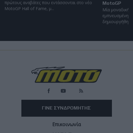
πρώτους αναβάτες που εντάσσονται στο νέο
MotoGP
MotoGP Hall of Fame, μ...
Μία μοναδική α
εμπνευσμένη απ
δημιουργήθηκε α
Επικαιρότητα
Ανησυχία στην Ιταλία για νοθευμένη βενζίνη -
Κλιμάκωση λόγω συνεχών αυξήσεων των τιμών
Οι ενώσεις καταναλωτών ζητούν εντατικοποίηση των ελέγχων