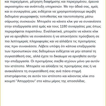
και περιεχόμενο, μέτρηση διαφήμισης και περιεχομένου, έρευνα
ακροατηρίου και ανάπτυξη υπηρεσιών.
Με την άδειά σας, εμείς
Στα αριστερά του τιμονιού βλέπουμε να υπάρχει
και οι συνεργάτες μας ενδέχεται να χρησιμοποιήσουμε ακριβή
κανονικά μανέτα μόνο που δεν ενώνεται φυσικά με
δεδομένα γεωγραφικής τοποθεσίας και ταυτοποίησης μέσω
συμπλέκτη, αφού ο τελευταίος όπως είπαμε δεν
σάρωσης συσκευών. Μπορείτε να κάνετε κλικ για να συναινέσετε
υπάρχει. Αυτό που κάνει η μανέτα είναι να ελέγχει τη
στην επεξεργασία από εμάς και τους 1180 συνεργάτες μας όπως
ροή του ρεύματος ανεξάρτητα από το πόσο
περιγράφεται παραπάνω. Εναλλακτικά, μπορείτε να κάνετε κλικ
περιστρέφει ο αναβάτης το δεξιό γκριπ, όπως δηλαδή
για να αρνηθείτε να συναινέσετε ή να αποκτήσετε πρόσβαση σε
ελέγχει τη ροπή που φτάνει στον πίσω τροχό ένας
πιο λεπτομερείς πληροφορίες και να αλλάξετε τις προτιμήσεις
συμβατικός συμπλέκτης.
σας πριν συναινέσετε.
Λάβετε υπόψη ότι κάποια επεξεργασία
των προσωπικών σας δεδομένων ενδέχεται να μην απαιτεί τη
Στις πατέντες η Honda πάει και ένα βήμα παραπέρα με
συγκατάθεσή σας, αλλά έχετε το δικαίωμα να αρνηθείτε αυτήν
την εγκατάσταση μικρών ηλεκτρικών μοτέρ στο
την επεξεργασία. Οι προτιμήσεις σαςθα ισχύουν μόνο για αυτόν
τον ιστότοπο. Μπορείτε να αλλάξετε τις προτιμήσεις σας ή να
τιμόνι για τη δημιουργία τεχνητών κραδασμών ώστε
ανακαλέσετε τη συγκατάθεσή σας ανά πάσα στιγμή
η αίσθηση που έχει ο αναβάτης να είναι ακόμη πιο
επιστρέφοντας σε αυτόν τον ιστότοπο και κάνοντας κλικ στο
κοντά σε εκείνη μιας συμβατικής μοτοσυκλέτας όταν
κουμπί "Απορρήτου" στο κάτω μέρος της ιστοσελίδας.
χειρίζεται τη μανέτα του συμπλέκτη και του "γκαζιού".