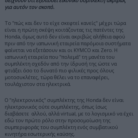
δείχνουν ότι εξελίσσει εικονικό συμπλέκτη ακριβώς
για αυτόν τον σκοπό.
Το "πώς και δεν το είχε σκεφτεί κανείς" μέχρι τώρα
είναι η πρώτη σκέψη κοιτάζοντας τις πατέντες της
Honda, όμως αυτό δεν είναι ακριβώς αλήθεια αφού
πριν από την ιαπωνική εταιρεία παρόμοια συστήματα
φαίνεται να εξετάσουν και οι KYMCO και Zero. Η
ιαπωνική εταιρεία που "πολεμά" τη μανέτα του
συμπλέκτη σχεδόν από την ίδρυσή της ώστε να
φτιάξει όσο το δυνατό πιο φιλικές προς όλους
μοτοσυκλέτες, τώρα θέλει να το επαναφέρει,
τουλάχιστον στα ηλεκτρικά.
Ο "ηλεκτρονικός" συμπλέκτης της Honda δεν είναι
ηλεκτρονικός ούτε συμπλέκτης, όπως ίσως
διαβάσετε αλλού, αλλά virtual, με το λογισμικό να έχει
εδώ τον πρώτο ρόλο στην προσομοίωση της
συμπεριφοράς του συμπλέκτη ενός συμβατικού
κινητήρα εσωτερικής καύσης.