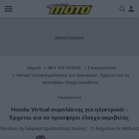
Παράκαμψη
Us
προς
το
acc
κυρίως
περιεχόμενο
me
Breadcrumb
Αρχική
NΕΑ ΤΗΣ ΑΓΟΡΑΣ
Επικαιρότητα
Honda: Virtual συμπλέκτης για ηλεκτρικά! - Έρχεται για να
προσφέρει έλεγχο ακριβείας
Επικαιρότητα
Honda: Virtual συμπλέκτης για ηλεκτρικά! -
Έρχεται για να προσφέρει έλεγχο ακριβείας
Θα κάνει τη διαφορά πρώτα στους αγώνες - Τι δείχνουν οι πατέντες