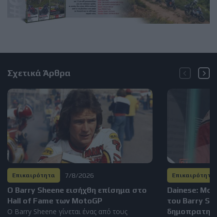
Σχετικά Άρθρα
7/8/2026
Επικαιρότητα
Επικαιρότητα
Ο Barry Sheene εισήχθη επίσημα στο
Dainese: Μο
Hall of Fame των MotoGP
του Barry S
Ο Barry Sheene γίνεται ένας από τους
δημοπρατηθεί