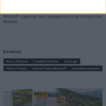
αποτελεί μία επιπλέον διάκριση για αναβάτες που
έχουν κατακτήσει τίτλους στην κορυφαία κατηγορία ή
έχουν σημειώσει τουλάχιστον 25 νίκες σε Grand Prix
MotoGP, τιμώντας τους κορυφαίους στην ιστορία του
θεσμού.
Ετικέτες
Barry Sheene
Freddie Sheene
motogp
Hall of Fame
Hall of Fame MotoGP
carmelo ezpeleta