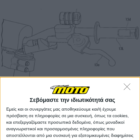
Οι πατέντες δείχνουν το σύστημα να έχει εφαρμοστεί
στο ηλεκτρικό concept Honda CR Electric Proto της
Σεβόμαστε την ιδιωτικότητά σας
HRC, την ηλεκτρική MX των Ιαπώνων με τους
Εμείς και οι συνεργάτες μας αποθηκεύουμε και/ή έχουμε
μηχανικούς της Honda να έχουν σκεφτεί κάθε μικρή
πρόσβαση σε πληροφορίες σε μια συσκευή, όπως τα cookies,
λεπτομέρεια για να φέρουν την αίσθηση που λαμβάνει
και επεξεργαζόμαστε προσωπικά δεδομένα, όπως μοναδικοί
ο αναβάτης πιο κοντά σε εκείνη μιας συμβατικής
αναγνωριστικοί και προσαρμοσμένες πληροφορίες που
μοτοσυκλέτας.
αποστέλλονται από μια συσκευή για εξατομικευμένες διαφημίσεις