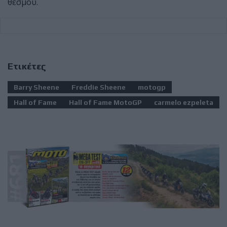
θεσμού.
Ετικέτες
Barry Sheene
Freddie Sheene
motogp
Hall of Fame
Hall of Fame MotoGP
carmelo ezpeleta