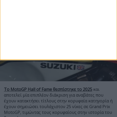
Το MotoGP Hall of Fame θεσπίστηκε το 2025
και
αποτελεί μία επιπλέον διάκριση για αναβάτες που
έχουν κατακτήσει τίτλους στην κορυφαία κατηγορία ή
έχουν σημειώσει τουλάχιστον 25 νίκες σε Grand Prix
MotoGP, τιμώντας τους κορυφαίους στην ιστορία του