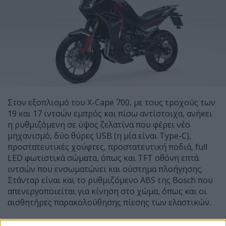
Στον εξοπλισμό του X-Cape 700, με τους τροχούς των
19 και 17 ιντσών εμπρός και πίσω αντίστοιχα, ανήκει
η ρυθμιζόμενη σε ύψος ζελατίνα που φέρει νέο
μηχανισμό, δύο θύρες USB (η μία είναι Type-C),
προστατευτικές χούφτες, προστατευτική ποδιά, full
LED φωτιστικά σώματα, όπως και TFT οθόνη επτά
ιντσών που ενσωματώνει και σύστημα πλοήγησης.
Στάνταρ είναι και το ρυθμιζόμενο ABS της Bosch που
απενεργοποιείται για κίνηση στο χώμα, όπως και οι
αισθητήρες παρακολούθησης πίεσης των ελαστικών.