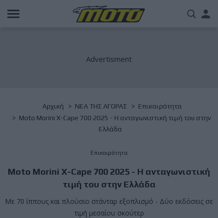
Παράκαμψη
Us
προς
το
acc
κυρίως
περιεχόμενο
me
Breadcrumb
Αρχική
NΕΑ ΤΗΣ ΑΓΟΡΑΣ
Επικαιρότητα
Moto Morini X-Cape 700 2025 - Η ανταγωνιστική τιμή του στην
Ελλάδα
Επικαιρότητα
Moto Morini X-Cape 700 2025 - Η ανταγωνιστική
τιμή του στην Ελλάδα
Με 70 ίππους και πλούσιο στάνταρ εξοπλισμό - Δύο εκδόσεις σε
τιμή μεσαίου σκούτερ