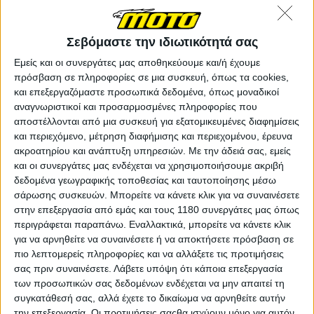
Το X-Cape 700 διατίθεται σε έκδοση με χυτές ζάντες
αλουμινίου και ελαστικά δρόμου για καθημερινή
οδήγηση σε αστικό περιβάλλον (μόνο στο Μαύρο
Σεβόμαστε την ιδιωτικότητά σας
χρώμα) ή σε έκδοση με ακτινωτές ζάντες (σε 3
Εμείς και οι συνεργάτες μας αποθηκεύουμε και/ή έχουμε
χρώματα) και ελαστικά Pirelli Scorpion Rally STR για
πρόσβαση σε πληροφορίες σε μια συσκευή, όπως τα cookies,
adventure αποδράσεις. Σε αυτή την έκδοση στάνταρ
και επεξεργαζόμαστε προσωπικά δεδομένα, όπως μοναδικοί
είναι και το κεντρικό σταντ όπως και η
αναγνωριστικοί και προσαρμοσμένες πληροφορίες που
απομακρυσμένη ρύθμιση για την προφόρτιση του
αποστέλλονται από μια συσκευή για εξατομικευμένες διαφημίσεις
ελατηρίου του αμορτισέρ της ΚΥΒ που ρυθμίζεται και
και περιεχόμενο, μέτρηση διαφήμισης και περιεχομένου, έρευνα
στις δύο εκδόσεις σε προφόρτιση και επαναφορά, ενώ
ακροατηρίου και ανάπτυξη υπηρεσιών.
Με την άδειά σας, εμείς
το ανεστραμμένο πιρούνι της Marzocchi με τα 50άρια
και οι συνεργάτες μας ενδέχεται να χρησιμοποιήσουμε ακριβή
καλάμια είναι πλήρως ρυθμιζόμενο. Στάνταρ είναι
δεδομένα γεωγραφικής τοποθεσίας και ταυτοποίησης μέσω
επίσης και η κάμερα καταγραφής μέσω app απευθείας
σάρωσης συσκευών. Μπορείτε να κάνετε κλικ για να συναινέσετε
στο κινητό τηλέφωνο.
στην επεξεργασία από εμάς και τους 1180 συνεργάτες μας όπως
περιγράφεται παραπάνω. Εναλλακτικά, μπορείτε να κάνετε κλικ
για να αρνηθείτε να συναινέσετε ή να αποκτήσετε πρόσβαση σε
πιο λεπτομερείς πληροφορίες και να αλλάξετε τις προτιμήσεις
σας πριν συναινέσετε.
Λάβετε υπόψη ότι κάποια επεξεργασία
των προσωπικών σας δεδομένων ενδέχεται να μην απαιτεί τη
συγκατάθεσή σας, αλλά έχετε το δικαίωμα να αρνηθείτε αυτήν
την επεξεργασία. Οι προτιμήσεις σαςθα ισχύουν μόνο για αυτόν