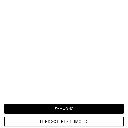
τιμή Moto Morini
Σχετικά Άρθρα
ΣΥΜΦΩΝΩ
ΠΕΡΙΣΣΟΤΕΡΕΣ ΕΠΙΛΟΓΕΣ