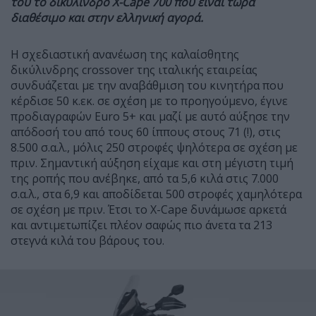
του το δικύλινδρο X-Cape 700 που είναι τώρα
διαθέσιμο και στην ελληνική αγορά.
Η σχεδιαστική ανανέωση της καλαίσθητης
δικύλινδρης crossover της ιταλικής εταιρείας
συνδυάζεται με την αναβάθμιση του κινητήρα που
κέρδισε 50 κ.εκ. σε σχέση με το προηγούμενο, έγινε
προδιαγραφών Euro 5+ και μαζί με αυτό αύξησε την
απόδοσή του από τους 60 ίππους στους 71 (!), στις
8.500 σ.α.λ., μόλις 250 στροφές ψηλότερα σε σχέση με
πριν. Σημαντική αύξηση είχαμε και στη μέγιστη τιμή
της ροπής που ανέβηκε, από τα 5,6 κιλά στις 7.000
σ.α.λ., στα 6,9 και αποδίδεται 500 στροφές χαμηλότερα
σε σχέση με πριν. Έτσι το X-Cape δυνάμωσε αρκετά
και αντιμετωπίζει πλέον σαφώς πιο άνετα τα 213
στεγνά κιλά του βάρους του.