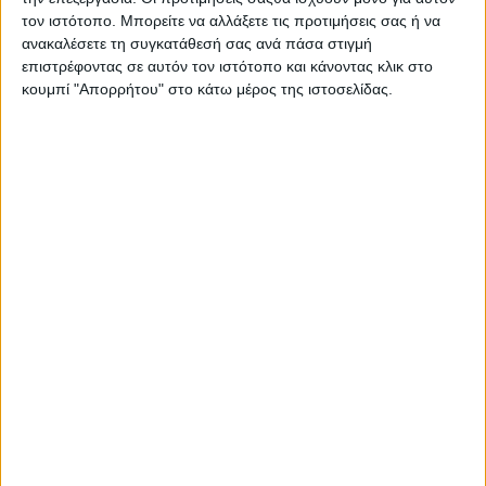
τον ιστότοπο. Μπορείτε να αλλάξετε τις προτιμήσεις σας ή να
ανακαλέσετε τη συγκατάθεσή σας ανά πάσα στιγμή
επιστρέφοντας σε αυτόν τον ιστότοπο και κάνοντας κλικ στο
κουμπί "Απορρήτου" στο κάτω μέρος της ιστοσελίδας.
Η γκάμα των αξεσουάρ που έχουν σχεδιαστεί για το
700άρι X-Cape είναι εκτεταμένη και περιλαμβάνει:
-σετ βαλίτσες αλουμινίου Tris
-σετ μαλακές βαλίτσες Tris
-εξάτμιση Rally
-χαμηλή σέλα
-σέλα Rally
-θερμαινόμενα γκριπ
-προστατευτικά κάγκελα κινητήρα και φαίρινγκ
-προστατευτική ποδιά κινητήρα