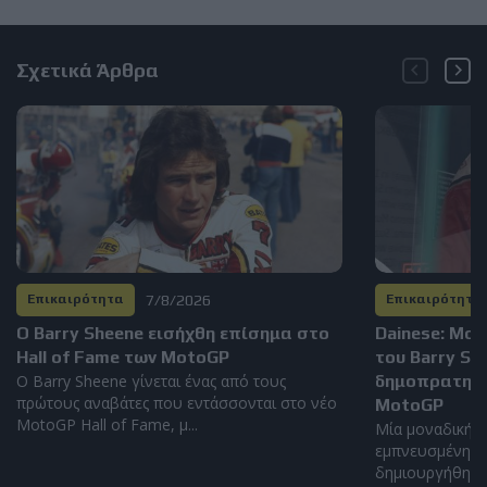
Σχετικά Άρθρα
7/8/2026
Επικαιρότητα
Επικαιρότητα
Ο Barry Sheene εισήχθη επίσημα στο
Dainese: Μο
Hall of Fame των MotoGP
του Barry S
Ο Barry Sheene γίνεται ένας από τους
δημοπρατηθεί
πρώτους αναβάτες που εντάσσονται στο νέο
MotoGP
MotoGP Hall of Fame, μ...
Μία μοναδική α
εμπνευσμένη απ
δημιουργήθηκε α