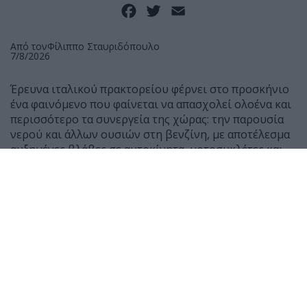
Facebook
Twitter
Email
Από τον
Φίλιππο Σταυριδόπουλο
7/8/2026
Έρευνα ιταλικού πρακτορείου φέρνει στο προσκήνιο
ένα φαινόμενο που φαίνεται να απασχολεί ολοένα και
περισσότερο τα συνεργεία της χώρας: την παρουσία
νερού και άλλων ουσιών στη βενζίνη, με αποτέλεσμα
αυξημένες βλάβες σε αυτοκίνητα, μοτοσυκλέτες και
scooter.
Σύμφωνα με μαρτυρίες μηχανικών, τους τελευταίους
μήνες έχουν αυξηθεί αισθητά τα οχήματα που
φτάνουν στα συνεργεία μετά από ανεφοδιασμό,
παρουσιάζοντας δυσκολία εκκίνησης ή ακόμη και
πλήρη διακοπή λειτουργίας του κινητήρα.
Ο Giancarlo Lanza, ιδιοκτήτης συνεργείου στη Ρώμη,