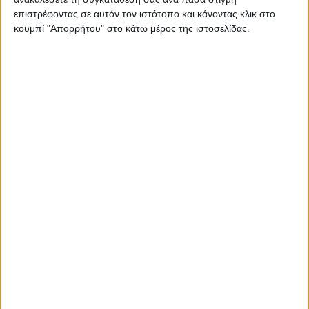
15
VESPA
38
1,15%
επιστρέφοντας σε αυτόν τον ιστότοπο και κάνοντας κλικ στο
16
KTM
35
1,06%
κουμπί "Απορρήτου" στο κάτω μέρος της ιστοσελίδας.
17
KEEWAY
33
1,00%
18
TRIUMPH
24
0,72%
19
ROYAL ENFIELD
23
0,69%
20
LETBE
20
0,60%
21
MALAGUTI
14
0,42%
22
BENELLI
13
0,39%
23
DUCATI
12
0,36%
24
BRIXTON
11
0,33%
25
PEUGEOT
9
0,27%
26
KAWASAKI
8
0,24%
27
MORBIDELLI
6
0,18%
MOTO GUZZI
6
0,18%
28
BETA
5
0,15%
29
SEGWAY
2
0,06%
30
UM
1
0,03%
OTHERS*
154
4,65%
ΣΥΝΟΛΟ
3.311
ΔΙΑΦΟΡΑ 25/24
4,58%