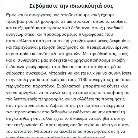
Δεκέμβριο αλλά και συνολικά για το έτος ξεκινώντας
Σεβόμαστε την ιδιωτικότητά σας
από τον τελευταίο μήνα του 2025.
Εμείς και οι συνεργάτες μας αποθηκεύουμε και/ή έχουμε
πρόσβαση σε πληροφορίες σε μια συσκευή, όπως τα cookies,
ΘΕΣΗ
ΕΤΑΙΡΕΙΑ
ΤΑΞΙΝΟΜΗΣΕΙΣ
ΠΟΣΟΣΤΟ
και επεξεργαζόμαστε προσωπικά δεδομένα, όπως μοναδικοί
1
HONDA
603
18,21%
αναγνωριστικοί και προσαρμοσμένες πληροφορίες που
2
SYM
509
15,37%
αποστέλλονται από μια συσκευή για εξατομικευμένες διαφημίσεις
και περιεχόμενο, μέτρηση διαφήμισης και περιεχομένου, έρευνα
3
PIAGGIO
317
9,57%
ακροατηρίου και ανάπτυξη υπηρεσιών.
Με την άδειά σας, εμείς
4
SUZUKI
300
9,06%
και οι συνεργάτες μας ενδέχεται να χρησιμοποιήσουμε ακριβή
5
YAMAHA
262
7,91%
δεδομένα γεωγραφικής τοποθεσίας και ταυτοποίησης μέσω
6
DAYTONA
214
6,46%
σάρωσης συσκευών. Μπορείτε να κάνετε κλικ για να συναινέσετε
7
CFMOTO
152
4,59%
στην επεξεργασία από εμάς και τους 1180 συνεργάτες μας όπως
8
VOGE
136
4,11%
περιγράφεται παραπάνω. Εναλλακτικά, μπορείτε να κάνετε κλικ
9
QJMOTOR
80
2,42%
για να αρνηθείτε να συναινέσετε ή να αποκτήσετε πρόσβαση σε
10
ASUS
65
1,96%
πιο λεπτομερείς πληροφορίες και να αλλάξετε τις προτιμήσεις
11
ZONTES
60
1,81%
σας πριν συναινέσετε.
Λάβετε υπόψη ότι κάποια επεξεργασία
KYMCO
60
1,81%
των προσωπικών σας δεδομένων ενδέχεται να μην απαιτεί τη
12
APRILIA
50
1,51%
συγκατάθεσή σας, αλλά έχετε το δικαίωμα να αρνηθείτε αυτήν
την επεξεργασία. Οι προτιμήσεις σαςθα ισχύουν μόνο για αυτόν
13
THRUST
49
1,48%
τον ιστότοπο. Μπορείτε να αλλάξετε τις προτιμήσεις σας ή να
14
BMW
40
1,21%
ανακαλέσετε τη συγκατάθεσή σας ανά πάσα στιγμή