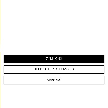
Σχετικά Άρθρα
20/7/2026
Επικαιρότητα
Επικαιρότητα
ΣΥΜΦΩΝΩ
Πωλήσεις Μοτοσυκλετών Ιουνίου 2026
Πωλήσεις Μο
ΠΕΡΙΣΣΟΤΕΡΕΣ ΕΠΙΛΟΓΕΣ
- Honda, SYM, Yamaha στην κορυφή
2026: Η on-o
των ταξινομήσεων
στην κορυφή
ΔΙΑΦΩΝΩ
Τα φαινόμενα απατούν πολλές φορές και
Το CFMOTO 250
αυτό ακριβώς συμβαίνει και με την εικόνα
δυνατά για δεύ
των ταξινομήσεων της ...
αγορά μοτοσυκλ