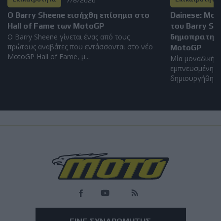
Ο Barry Sheene εισήχθη επίσημα στο
Dainese: Μο
Hall of Fame των MotoGP
του Barry S
Ο Barry Sheene γίνεται ένας από τους
δημοπρατηθεί
πρώτους αναβάτες που εντάσσονται στο νέο
MotoGP
MotoGP Hall of Fame, μ...
Μία μοναδική α
εμπνευσμένη απ
δημιουργήθηκε α
Επικαιρότητα
Ανησυχία στην Ιταλία για νοθευμένη βενζίνη -
Κλιμάκωση λόγω συνεχών αυξήσεων των τιμών
Οι ενώσεις καταναλωτών ζητούν εντατικοποίηση των ελέγχων