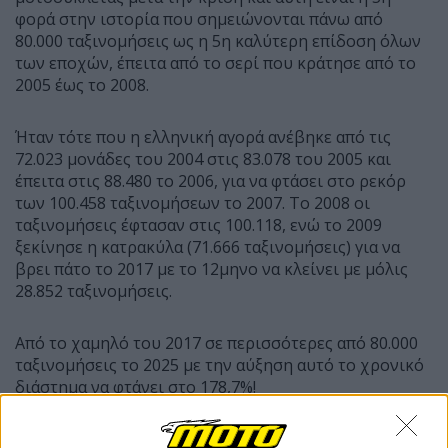
φορά στην ιστορία που σημειώνονται πάνω από
80.000 ταξινομήσεις ως η 5η καλύτερη επίδοση όλων
των εποχών, έπειτα από το σερί που κράτησε από το
2005 έως το 2008.
Ήταν τότε που η ελληνική αγορά ανέβηκε από τις
72.023 μονάδες του 2004 στις 83.078 του 2005 και
έπειτα στις 88.480 το 2006, για να φτάσει στο ρεκόρ
των 100.458 ταξινομήσεων το 2007. Το 2008 οι
ταξινομήσεις έφτασαν στις 100.118, ενώ το 2009
ξεκίνησε η κατρακύλα (71.666 ταξινομήσεις) για να
βρει πάτο το 2017 με το 12μηνο να κλείνει με μόλις
28.852 ταξινομήσεις.
Από το χαμηλό του 2017 σε περισσότερες από 80.000
ταξινομήσεις το 2025 με την αύξηση αυτό το χρονικό
διάστημα να φτάνει στο 178,7%!
Ας δούμε την κατάταξη των εταιρειών για τον