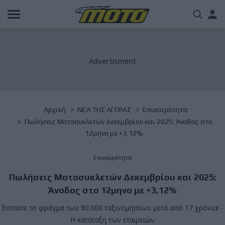
Παράκαμψη
Us
προς
το
acc
κυρίως
περιεχόμενο
me
Breadcrumb
Αρχική
NΕΑ ΤΗΣ ΑΓΟΡΑΣ
Επικαιρότητα
Πωλήσεις Μοτοσυκλετών Δεκεμβρίου και 2025: Άνοδος στο
12μηνο με +3,12%
Επικαιρότητα
Πωλήσεις Μοτοσυκλετών Δεκεμβρίου και 2025:
Άνοδος στο 12μηνο με +3,12%
Έσπασε το φράγμα των 80.000 ταξινομήσεων μετά από 17 χρόνια! -
Η κατάταξη των εταιρειών