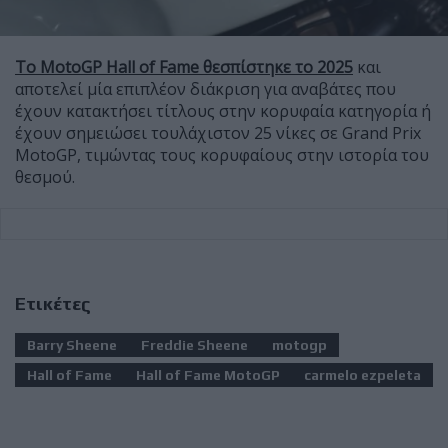
Το MotoGP Hall of Fame θεσπίστηκε το 2025
και
αποτελεί μία επιπλέον διάκριση για αναβάτες που
έχουν κατακτήσει τίτλους στην κορυφαία κατηγορία ή
έχουν σημειώσει τουλάχιστον 25 νίκες σε Grand Prix
MotoGP, τιμώντας τους κορυφαίους στην ιστορία του
θεσμού.
Ετικέτες
Barry Sheene
Freddie Sheene
motogp
Hall of Fame
Hall of Fame MotoGP
carmelo ezpeleta