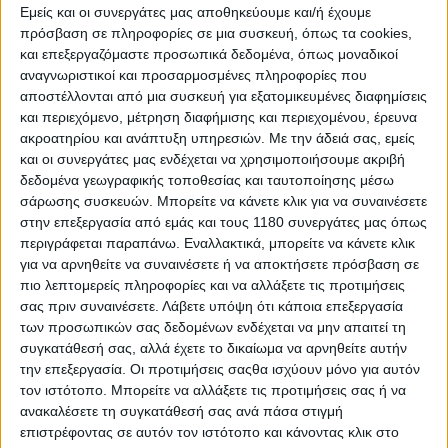
5
Justin
Monster
Yamaha
140
Εμείς και οι συνεργάτες μας αποθηκεύουμε και/ή έχουμε
Cooper
Energy Star
YZ450F
πρόσβαση σε πληροφορίες σε μια συσκευή, όπως τα cookies,
Racing
και επεξεργαζόμαστε προσωπικά δεδομένα, όπως μοναδικοί
Yamaha
αναγνωριστικοί και προσαρμοσμένες πληροφορίες που
αποστέλλονται από μια συσκευή για εξατομικευμένες διαφημίσεις
6
Joey
Quad Lock
Honda
125
και περιεχόμενο, μέτρηση διαφήμισης και περιεχομένου, έρευνα
Savatgy
Honda
CRF450R
ακροατηρίου και ανάπτυξη υπηρεσιών.
Με την άδειά σας, εμείς
και οι συνεργάτες μας ενδέχεται να χρησιμοποιήσουμε ακριβή
7
Chase
Monster
Kawasaki
122
δεδομένα γεωγραφικής τοποθεσίας και ταυτοποίησης μέσω
Sexton
Energy
KX450SR
σάρωσης συσκευών. Μπορείτε να κάνετε κλικ για να συναινέσετε
Kawasaki
στην επεξεργασία από εμάς και τους 1180 συνεργάτες μας όπως
8
Aaron
Red Bull
KTM 450 SX-F
98
περιγράφεται παραπάνω. Εναλλακτικά, μπορείτε να κάνετε κλικ
Plessinger
KTM
για να αρνηθείτε να συναινέσετε ή να αποκτήσετε πρόσβαση σε
πιο λεπτομερείς πληροφορίες και να αλλάξετε τις προτιμήσεις
Factory
σας πριν συναινέσετε.
Λάβετε υπόψη ότι κάποια επεξεργασία
Racing
των προσωπικών σας δεδομένων ενδέχεται να μην απαιτεί τη
9
Malcolm
Rockstar
Husqvarna FC
90
συγκατάθεσή σας, αλλά έχετε το δικαίωμα να αρνηθείτε αυτήν
Stewart
Energy
450
την επεξεργασία. Οι προτιμήσεις σαςθα ισχύουν μόνο για αυτόν
Husqvarna
τον ιστότοπο. Μπορείτε να αλλάξετε τις προτιμήσεις σας ή να
ανακαλέσετε τη συγκατάθεσή σας ανά πάσα στιγμή
10
Jorge
Red Bull
KTM 450 SX-F
επιστρέφοντας σε αυτόν τον ιστότοπο και κάνοντας κλικ στο
Prado
KTM