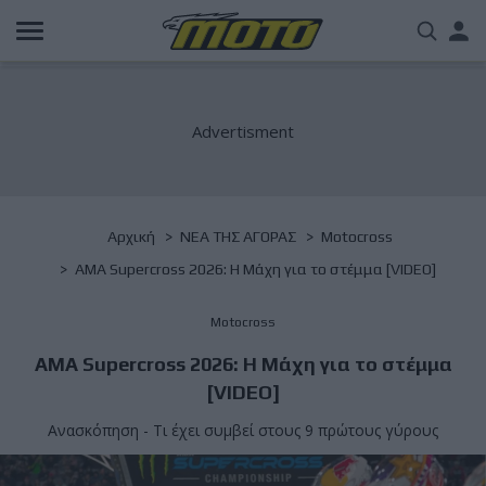
Παράκαμψη
Us
προς
το
acc
κυρίως
περιεχόμενο
me
Breadcrumb
Αρχική
NΕΑ ΤΗΣ ΑΓΟΡΑΣ
Motocross
AMA Supercross 2026: Η Μάχη για το στέμμα [VIDEO]
Motocross
AMA Supercross 2026: Η Μάχη για το στέμμα
[VIDEO]
Ανασκόπηση - Τι έχει συμβεί στους 9 πρώτους γύρους