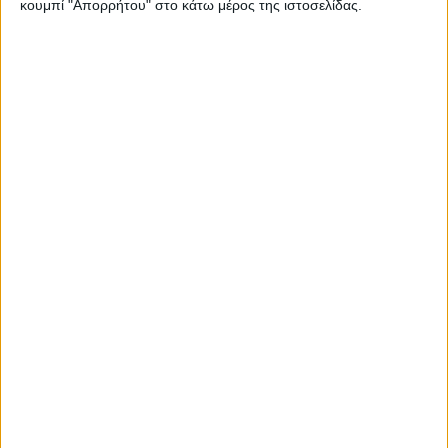
κουμπί "Απορρήτου" στο κάτω μέρος της ιστοσελίδας.
Factory
Racing
Κατηγορία 250SX: Ανατροπές σε Ανατολή και Δύση
Η Δύση βρίσκεται σε περίοδο διαλείμματος, με τον
"Danger Boy" Haiden Deegan να έχει επιβάλει πλήρως
τον ρυθμό του, εκμεταλλευόμενος την εκρηκτικότητά
του στις εκκινήσεις.