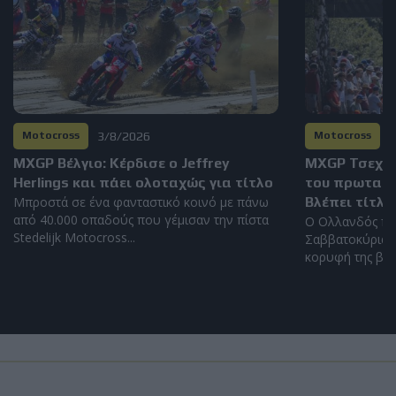
3/8/2026
2
Motocross
Motocross
MXGP Βέλγιο: Κέρδισε ο Jeffrey
MXGP Τσεχία
Herlings και πάει ολοταχώς για τίτλο
του πρωταθλή
Μπροστά σε ένα φανταστικό κοινό με πάνω
Βλέπει τίτλο
από 40.000 οπαδούς που γέμισαν την πίστα
Ο Ολλανδός πή
Stedelijk Motocross...
Σαββατοκύριακο
κορυφή της βαθ
Load