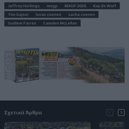
Jeffrey Herlings
mxgp
MXGP 2026
Kay de Wolf
Tim Gajser
lucas coenen
sacha coenen
Guillem Farres
Camden McLellan
Σχετικά Άρθρα