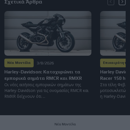
Σχετικά Άρθρα
3/8/2026
Νέα Μοντέλα
Επικαιρότητα
Harley-Davidson: Kατοχυρώνει τα
Harley David
εμπορικά σημάτα RMCR και RMXR
Racer 150 hp
Οι νέες αιτήσεις εμπορικών σημάτων της
Στα τέλη Φεβρο
Harley-Davidson για τις ονομασίες RMCR και
μοτοσυκλετών 
RMXR δείχνουν ότι ...
η Harley-Davidso
Νέα Μοντέλα