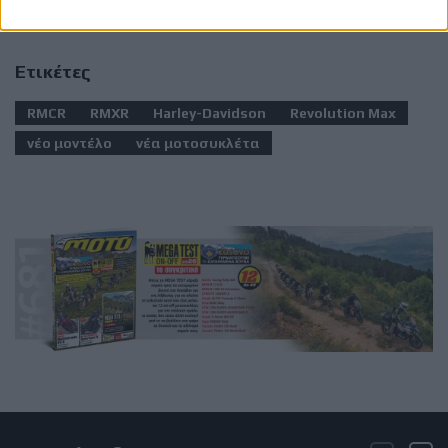
Ετικέτες
RMCR
RMXR
Harley-Davidson
Revolution Max
νέο μοντέλο
νέα μοτοσυκλέτα