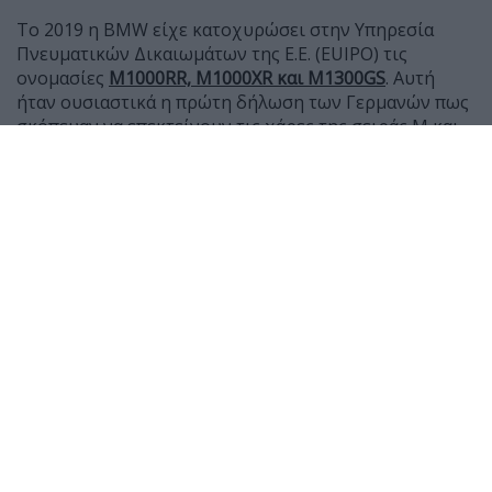
Το 2019 η BMW είχε κατοχυρώσει στην Υπηρεσία
Πνευματικών Δικαιωμάτων της Ε.Ε. (EUIPO) τις
ονομασίες
Μ1000RR, M1000XR και Μ1300GS
. Αυτή
ήταν ουσιαστικά η πρώτη δήλωση των Γερμανών πως
σκόπευαν να επεκτείνουν τις χάρες της σειράς Μ και
στις μοτοσυκλέτες τους, μετά τα αυτοκίνητα.
Ήταν όμως και κάτι παραπάνω, καθώς τότε η BMW
είχε μόλις δείξει το R1250GS και φυσικά η δήλωση για
ένα Μ1300GS δεν είχε εκληφθεί ως μήνυμα από το
μέλλον της γερμανικής γκάμας, αλλά ως ένδειξη πως
το M GS θα έχει μεγαλύτερο και ισχυρότερο κινητήρα.
Σήμερα γνωρίζουμε πως δεν έχουν έτσι τα πράγματα
και πως οι Μ μοτοσυκλέτες κερδίζουν απόδοση χάρη
σε περιποιήσεις και καλούδια στους κινητήρες τους,
όχι όμως μέσω αύξησης κυβισμού. Όχι μέχρι τώρα
τουλάχιστον, με βάση την εμπειρία των Μ1000RR και
M1000XR που έχουν ήδη ενταχθεί στη γκάμα της
εταιρείας.