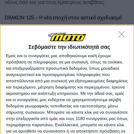
νέους όσο και για τους έμπειρους αναβάτες.
DRAKON 125 – Η νέα εποχή στον αστικό σχεδιασμό
Το DRAKON 125 έρχεται να θέσει νέα πρότυπα στις
μοτοσυκλέτες πόλης. Με επιθετικές γραμμές,
πρωτοποριακή εμφάνιση και έναν σύγχρονο, ισχυρό
Σεβόμαστε την ιδιωτικότητά σας
υδρόψυκτο κινητήρα 125 κ.εκ. με απόδοση 15 hp,
Εμείς και οι συνεργάτες μας αποθηκεύουμε και/ή έχουμε
ισχυρά φρένα με ABS (dual channel) και μοντέρνο TFT
πρόσβαση σε πληροφορίες σε μια συσκευή, όπως τα cookies,
πίνακα οργάνων, το DRAKON 125 συνδυάζει
και επεξεργαζόμαστε προσωπικά δεδομένα, όπως μοναδικοί
τεχνολογία, επιδόσεις και design.
αναγνωριστικοί και προσαρμοσμένες πληροφορίες που
αποστέλλονται από μια συσκευή για εξατομικευμένες διαφημίσεις
και περιεχόμενο, μέτρηση διαφήμισης και περιεχομένου, έρευνα
Προνομιακή Τιμή Γνωριμίας
ακροατηρίου και ανάπτυξη υπηρεσιών.
Με την άδειά σας, εμείς
και οι συνεργάτες μας ενδέχεται να χρησιμοποιήσουμε ακριβή
δεδομένα γεωγραφικής τοποθεσίας και ταυτοποίησης μέσω
σάρωσης συσκευών. Μπορείτε να κάνετε κλικ για να συναινέσετε
στην επεξεργασία από εμάς και τους 1180 συνεργάτες μας όπως
περιγράφεται παραπάνω. Εναλλακτικά, μπορείτε να κάνετε κλικ
για να αρνηθείτε να συναινέσετε ή να αποκτήσετε πρόσβαση σε