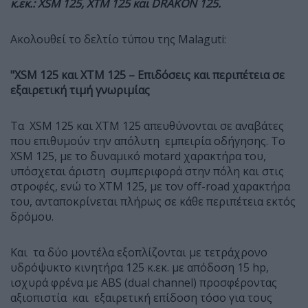
κ.εκ.: XSM 125, XTM 125 και DRAKON 125.
Ακολουθεί το δελτίο τύπου της Malaguti:
"XSM 125 και XTM 125 – Επιδόσεις και περιπέτεια σε
εξαιρετική τιμή γνωριμίας
Τα XSM 125 και XTM 125 απευθύνονται σε αναβάτες
που επιθυμούν την απόλυτη εμπειρία οδήγησης. Το
XSM 125, με το δυναμικό motard χαρακτήρα του,
υπόσχεται άριστη συμπεριφορά στην πόλη και στις
στροφές, ενώ το XTM 125, με τον off-road χαρακτήρα
του, ανταποκρίνεται πλήρως σε κάθε περιπέτεια εκτός
δρόμου.
Και τα δύο μοντέλα εξοπλίζονται με τετράχρονο
υδρόψυκτο κινητήρα 125 κ.εκ. με απόδοση 15 hp,
ισχυρά φρένα με ABS (dual channel) προσφέροντας
αξιοπιστία και εξαιρετική επίδοση τόσο για τους