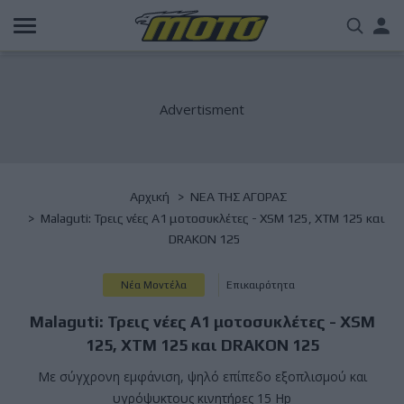
Παράκαμψη
Us
προς
το
acc
κυρίως
περιεχόμενο
me
Breadcrumb
Αρχική
NΕΑ ΤΗΣ ΑΓΟΡΑΣ
Malaguti: Τρεις νέες Α1 μοτοσυκλέτες - XSM 125, XTM 125 και
DRAKON 125
Νέα Μοντέλα
Επικαιρότητα
Malaguti: Τρεις νέες Α1 μοτοσυκλέτες - XSM
125, XTM 125 και DRAKON 125
Με σύγχρονη εμφάνιση, ψηλό επίπεδο εξοπλισμού και
υγρόψυκτους κινητήρες 15 Hp