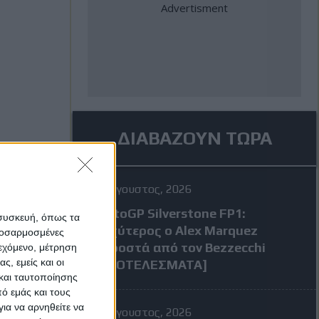
ΔΙΑΒΑΖΟΥΝ ΤΩΡΑ
7 Αύγουστος, 2026
MotoGP Silverstone FP1:
 συσκευή, όπως τα
Ταχύτερος ο Alex Marquez
προσαρμοσμένες
μπροστά από τον Bezzecchi
ιεχόμενο, μέτρηση
ς, εμείς και οι
[ΑΠΟΤΕΛΕΣΜΑΤΑ]
και ταυτοποίησης
ό εμάς και τους
ια να αρνηθείτε να
7 Αύγουστος, 2026