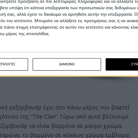
οκτήσετε πρόσβαση σε πιο λεπτομερείς πληροφορίες και να αλλάξετε τι
βετε υπόψη ότι κάποια επεξεργασία των προσωπικών σας δεδομένων ε
εσή σας, αλλά έχετε το δικαίωμα να αρνηθείτε αυτήν την επεξεργασία. 
τόν τον ιστότοπο. Μπορείτε να αλλάξετε τις προτιμήσεις σας ή να ανακα
 πάσα στιγμή επιστρέφοντας σε αυτόν τον ιστότοπο και κάνοντας κλι
ω μέρος της ιστοσελίδας.
ΕΠΙΛΟΓΕΣ
ΔΙΑΦΩΝΩ
ΣΥ
υκό ρεζερβουάρ έχει στο πάνω μέρος του βαφτεί
γότυπο της “The Clan”. Γύρω από αυτό βλέπουμε
ρεζερβουάρ να είναι βαμμένο σε μαύρο χρώμα.
πληρώνει το βαμμένο σε κόκκινο χρώμα έμβλημα