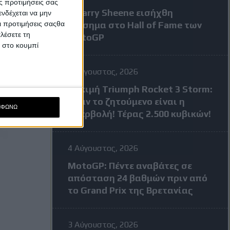
ς προτιμήσεις σας
Ο Barry Sheene εισήχθη
νδέχεται να μην
Οι προτιμήσεις σαςθα
επίσημα στο Hall of Fame των
λέσετε τη
MotoGP
κ στο κουμπί
4 Αύγουστος, 2026
Δοκιμή Triumph Rocket 3 Storm:
Όταν το ζητούμενο είναι η
ΜΦΩΝΩ
υπερβολή! Τέρας 2.500 κυβικών!
4 Αύγουστος, 2026
MotoGP: Πέντε αναβάτες σε
απόσταση 24 βαθμών πριν από
το Grand Prix της Βρετανίας
3 Αύγουστος, 2026