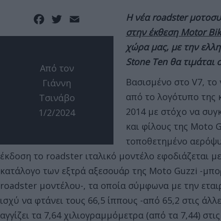
Η νέα roadster μοτοσ
Facebook
Twitter
Email
στην έκθεση Motor Bi
χώρα μας, με την ελλ
Stone Ten θα τιμάται 
Από τον
Βασισμένο στο V7, το
Γιάννη
από το λογότυπο της 
Τσινάβο
2014 με στόχο να συγ
1/2/2024
και φίλους της Moto G
τοποθετημένο αερόψυκ
έκδοση το roadster ιταλικό μοντέλο εφοδιάζεται με
κατάλογο των εξτρά αξεσουάρ της Moto Guzzi -μπο
roadster μοντέλου-, τα οποία σύμφωνα με την εται
ισχύ να φτάνει τους 66,5 ίππους -από 65,2 στις άλλ
αγγίζει τα 7,64 χιλιογραμμόμετρα (από τα 7,44) στις