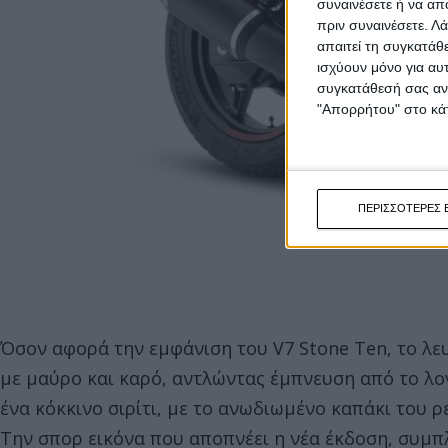
συναινέσετε ή να απ
πριν συναινέσετε.
Λά
απαιτεί τη συγκατάθ
ισχύουν μόνο για αυ
συγκατάθεσή σας ανά
"Απορρήτου" στο κάτ
ΠΕΡΙΣΣΟΤΕΡΕΣ 
Όσον αφορά την εμφάνιση του V7 Stone Ten, το λε
με μαύρο και καρό, αντλώντας έμπνευση από το λο
ένα κόκκινο σιρίτι, με το ανωδιωμένο καπάκι του 
Την σπορ εικόνα που αποπνέει η νέα έκδοση, συμ