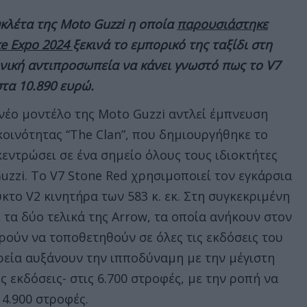
υκλέτα της Moto Guzzi η οποία
παρουσιάστηκε
ke Expo 2024
ξεκινά το εμπορικό της ταξίδι στη
ηνική αντιπροσωπεία να κάνει γνωστό πως το V7
στα 10.890 ευρώ.
 νέο μοντέλο της Moto Guzzi αντλεί έμπνευση
κοινότητας “The Clan”, που δημιουργήθηκε το
κεντρώσει σε ένα σημείο όλους τους ιδιοκτήτες
uzzi. Το V7 Stone Red χρησιμοποιεί τον εγκάρσια
το V2 κινητήρα των 583 κ. εκ. Στη συγκεκριμένη
 τα δύο τελικά της Arrow, τα οποία ανήκουν στον
ρούν να τοποθετηθούν σε όλες τις εκδόσεις του
ρεία αυξάνουν την ιπποδύναμη με την μέγιστη
ες εκδόσεις- στις 6.700 στροφές, με την ροπή να
 4.900 στροφές.