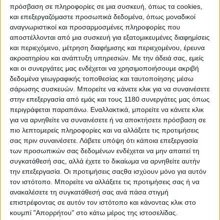
σύγχρονης τεχνολογίας, μην φτάνοντας στα άκρα,
πρόσβαση σε πληροφορίες σε μια συσκευή, όπως τα cookies,
αφού διατηρούνται πλαίσιο, υποπλαίσιο και τροχοί
και επεξεργαζόμαστε προσωπικά δεδομένα, όπως μοναδικοί
(που όμως πλέον είναι χρυσοί), ενώ βελτιώνονται και
αναγνωριστικοί και προσαρμοσμένες πληροφορίες που
τα φρένα. Εν μέρει τα καταφέρνει, από την άλλη
αποστέλλονται από μια συσκευή για εξατομικευμένες διαφημίσεις
πιστεύουμε πως θα μπορούσαν να είχαν βάλει
και περιεχόμενο, μέτρηση διαφήμισης και περιεχομένου, έρευνα
βαθύτερα το νυστέρι.
ακροατηρίου και ανάπτυξη υπηρεσιών.
Με την άδειά σας, εμείς
και οι συνεργάτες μας ενδέχεται να χρησιμοποιήσουμε ακριβή
δεδομένα γεωγραφικής τοποθεσίας και ταυτοποίησης μέσω
σάρωσης συσκευών. Μπορείτε να κάνετε κλικ για να συναινέσετε
στην επεξεργασία από εμάς και τους 1180 συνεργάτες μας όπως
περιγράφεται παραπάνω. Εναλλακτικά, μπορείτε να κάνετε κλικ
για να αρνηθείτε να συναινέσετε ή να αποκτήσετε πρόσβαση σε
πιο λεπτομερείς πληροφορίες και να αλλάξετε τις προτιμήσεις
σας πριν συναινέσετε.
Λάβετε υπόψη ότι κάποια επεξεργασία
των προσωπικών σας δεδομένων ενδέχεται να μην απαιτεί τη
συγκατάθεσή σας, αλλά έχετε το δικαίωμα να αρνηθείτε αυτήν
την επεξεργασία. Οι προτιμήσεις σαςθα ισχύουν μόνο για αυτόν
τον ιστότοπο. Μπορείτε να αλλάξετε τις προτιμήσεις σας ή να
ανακαλέσετε τη συγκατάθεσή σας ανά πάσα στιγμή
επιστρέφοντας σε αυτόν τον ιστότοπο και κάνοντας κλικ στο
κουμπί "Απορρήτου" στο κάτω μέρος της ιστοσελίδας.