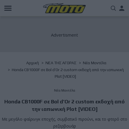
Παράκαμψη
Us
προς
το
acc
κυρίως
περιεχόμενο
me
Breadcrumb
Αρχική
NΕΑ ΤΗΣ ΑΓΟΡΑΣ
Νέα Μοντέλα
Honda CB1000F σε Bol d’Or 2 custom εκδοχή από την ιαπωνική
Plot [VIDEO]
Νέα Μοντέλα
Honda CB1000F σε Bol d’Or 2 custom εκδοχή από
την ιαπωνική Plot [VIDEO]
Με μεγάλο φαίρινγκ εποχής, συμβατικό πιρούνι, και το φτερό στο
ρεζερβουάρ