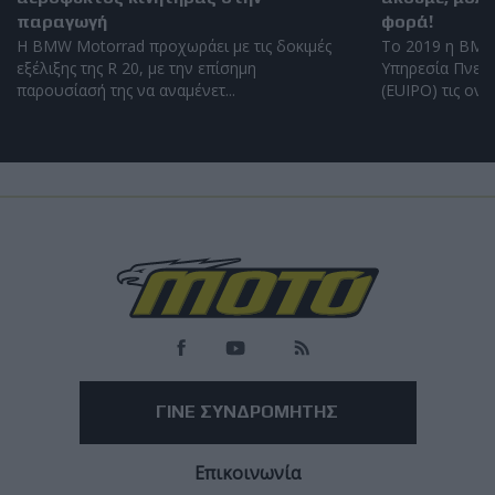
παραγωγή
φορά!
Η BMW Motorrad προχωράει με τις δοκιμές
Το 2019 η BMW
εξέλιξης της R 20, με την επίσημη
Υπηρεσία Πνευμ
παρουσίασή της να αναμένετ...
(EUIPO) τις ονομ
Load
More
ΓΙΝΕ ΣΥΝΔΡΟΜΗΤΗΣ
Επικοινωνία