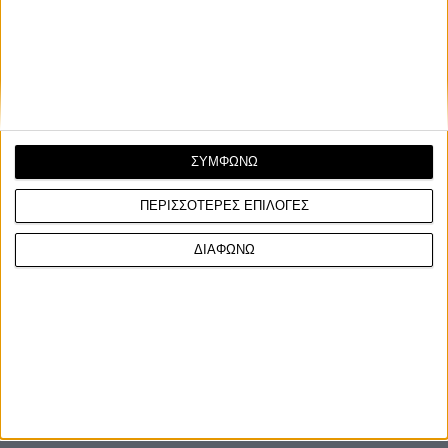
Με μικρές αλλαγές στα χρώματα κυκλοφορούν τα δυο μεγάλα
τετρακύλινδρα CB1300 της Honda, αποκλειστικά...
ΣΥΜΦΩΝΩ
ΠΕΡΙΣΣΟΤΕΡΕΣ ΕΠΙΛΟΓΕΣ
ΔΙΑΦΩΝΩ
ΓΙΝΕ ΣΥΝΔΡΟΜΗΤΗΣ
Επικοινωνία
ΜΟΤΟ Team
Πολιτική Απορρήτου