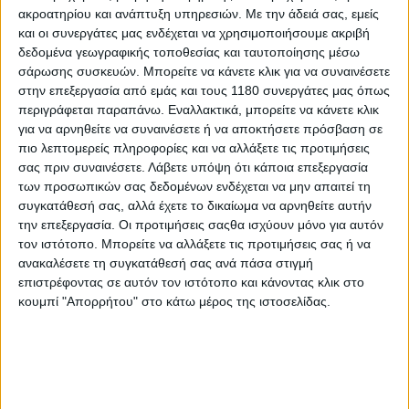
ακροατηρίου και ανάπτυξη υπηρεσιών.
Με την άδειά σας, εμείς
και οι συνεργάτες μας ενδέχεται να χρησιμοποιήσουμε ακριβή
Νέα Μοντέλα
3/11/2025
δεδομένα γεωγραφικής τοποθεσίας και ταυτοποίησης μέσω
σάρωσης συσκευών. Μπορείτε να κάνετε κλικ για να συναινέσετε
Honda CB1000F σε Bol d’Or 2 custom εκδοχή από την
στην επεξεργασία από εμάς και τους 1180 συνεργάτες μας όπως
ιαπωνική Plot [VIDEO]
περιγράφεται παραπάνω. Εναλλακτικά, μπορείτε να κάνετε κλικ
Με την παρουσίαση του νέου CB1000F, η Honda έδωσε την
για να αρνηθείτε να συναινέσετε ή να αποκτήσετε πρόσβαση σε
ευκαιρία σε βελτιωτές και οίκους αξεσουάρ της Ιαπωνίας να
πιο λεπτομερείς πληροφορίες και να αλλάξετε τις προτιμήσεις
παρουσιάσουν τις απόψεις τους πάνω στο customizing της
σας πριν συναινέσετε.
Λάβετε υπόψη ότι κάποια επεξεργασία
μοτοσυκλέτας, με στόχο το μεγαλύτ...
των προσωπικών σας δεδομένων ενδέχεται να μην απαιτεί τη
συγκατάθεσή σας, αλλά έχετε το δικαίωμα να αρνηθείτε αυτήν
Νέα Μοντέλα
την επεξεργασία. Οι προτιμήσεις σαςθα ισχύουν μόνο για αυτόν
τον ιστότοπο. Μπορείτε να αλλάξετε τις προτιμήσεις σας ή να
Honda CB1300 Final Edition - Το τέλος των
ανακαλέσετε τη συγκατάθεσή σας ανά πάσα στιγμή
δεινοσαύρων [VIDEO]
επιστρέφοντας σε αυτόν τον ιστότοπο και κάνοντας κλικ στο
Εδώ και πολλά χρόνια η Honda διατηρεί στην γκάμα της για
κουμπί "Απορρήτου" στο κάτω μέρος της ιστοσελίδας.
την ιαπωνική αγορά τους δεινοσαύρους CB1300...
Νέα Μοντέλα
Honda CB1300 Super Four SP & Super Bol D’Or SP
2024 - Μόνο για την Ιαπωνία